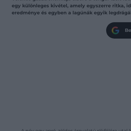
egy különleges kivétel, amely egyszerre ritka, 
eredménye és egyben a lagúnák egyik legdrágá
Be
A név egy apró, zöldes árnyalatú rákfélére utal (