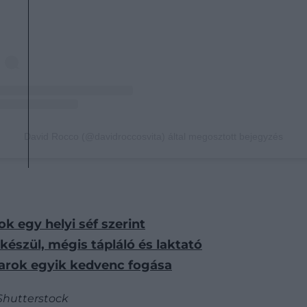
David Rocco (@davidroccosvita) által megosztott bejegyzés
k egy helyi séf szerint
lkészül, mégis tápláló és laktató
arok egyik kedvenc fogása
Shutterstock