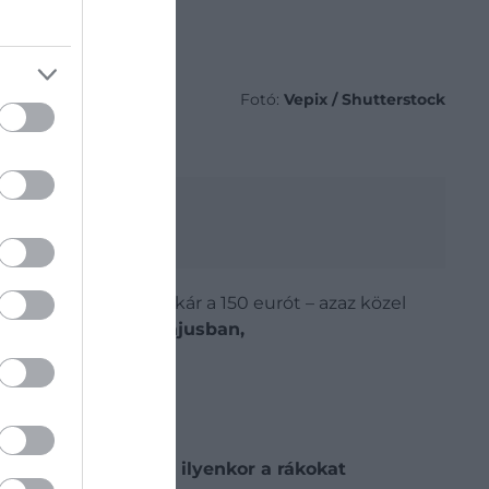
Fotó:
Vepix / Shutterstock
iatt
 kilogrammonként akár a 150 eurót – azaz közel
jellemzően
április-májusban,
zdagabb változat is: ilyenkor a rákokat