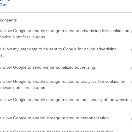
Out
consents
o allow Google to enable storage related to advertising like cookies on
evice identifiers in apps.
o allow my user data to be sent to Google for online advertising
s.
kerülnek kórházba szennyezett tengeri ételek m
to allow Google to send me personalized advertising.
o allow Google to enable storage related to analytics like cookies on
kluzivitását. A Drive
szerint
a különleges alapanyag ára
evice identifiers in apps.
le készült fogások csupán évente két rövid időszakban – 
g az éttermek kínálatában.
o allow Google to enable storage related to functionality of the website
o allow Google to enable storage related to personalization.
ák, majd forró olajban ropogósra sütik. Létezik egy ga
o allow Google to enable storage related to security, including