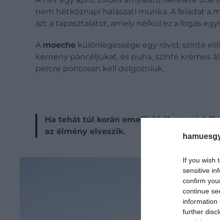
nem hétköznapi halászati munka. A feladat a
m
azt a tapasztalatot, amely nélkül ez a fogás e
A
moeche
különlegessége egy rövid, szinte eli
kemény páncéljukat, és puha, szinte krémes ál
percre pontosan kell dolgozniuk.
Ha tehát túl korán emelik ki őket a vízbő
az élmény elveszik.
hamuesgy
If you wish 
sensitive in
confirm you
continue se
information 
further disc