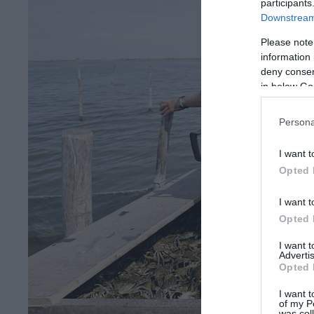
participants
Downstream 
Please note
information 
deny consent
in below Go
Persona
I want t
Opted 
I want t
Opted 
I want 
Advertis
Opted 
I want t
of my P
was col