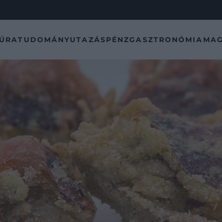
TÚRA
TUDOMÁNY
UTAZÁS
PÉNZ
GASZTRONÓMIA
MAG