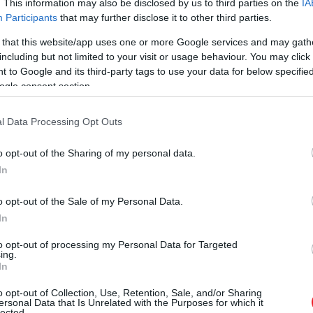
. This information may also be disclosed by us to third parties on the
IA
Participants
that may further disclose it to other third parties.
 that this website/app uses one or more Google services and may gath
including but not limited to your visit or usage behaviour. You may click 
 to Google and its third-party tags to use your data for below specifi
ogle consent section.
l Data Processing Opt Outs
o opt-out of the Sharing of my personal data.
In
o opt-out of the Sale of my Personal Data.
In
to opt-out of processing my Personal Data for Targeted
ing.
In
o opt-out of Collection, Use, Retention, Sale, and/or Sharing
ersonal Data that Is Unrelated with the Purposes for which it
lected.