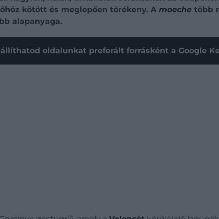
időhöz kötött és meglepően törékeny. A
moeche
több m
bb alapanyaga.
állíthatod oldalunkat preferált forrásként a Google 
Carcinus aestuarii
), amely a
Velencét
körülölelő lagúná