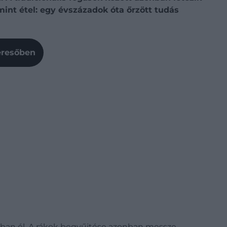
int étel: egy évszázadok óta őrzött tudás
Keresőben
kban él. A rákok begyűjtése azonban messze