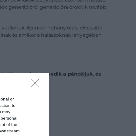
kik generációról generációra örökítik tovább
l
vedlenek, ilyenkor néhány órára elveszítik
válnak és amikor a halászoknak lényegében
 már újra megkeményedik a páncéljuk, és
sonal or
ection to
ou may
 personal
out of the
 downstream