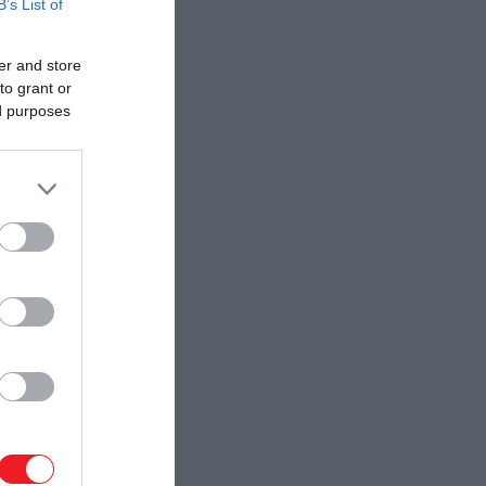
B’s List of
er and store
to grant or
ed purposes