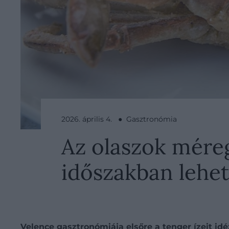
2026. április 4. ● Gasztronómia
Az olaszok méreg
időszakban lehe
Velence gasztronómiája elsőre a tenger ízeit idé