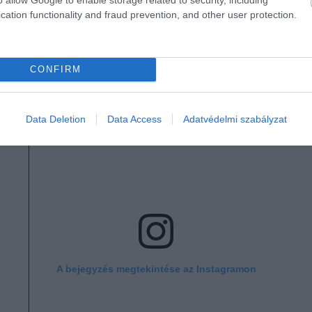
g lágyabb textúrát és teltebb ízt ad az ételnek, miel
cation functionality and fraud prevention, and other user protection.
CONFIRM
Data Deletion
Data Access
Adatvédelmi szabályzat
A bejegyzés megtekintése az Instagramon