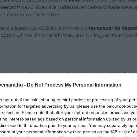
oecanti
nevű, speciális tudással rendelkező halászoké, a
gyszerűen nem létezhetne.
llanó állapothoz kötődik. A hím rákok
tavasszal és őssze
lagúvá válnak. Ez az az időszak, amikor fogyaszthatóvá 
l, még nem alkalmasak az elkészítésre; ha túl későn,
emant.hu -
Do Not Process My Personal Information
to opt-out of the sale, sharing to third parties, or processing of your per
formation for targeted advertising by us, please use the below opt-out s
r selection. Please note that after your opt-out request is processed y
eing interest-based ads based on personal information utilized by us or
disclosed to third parties prior to your opt-out. You may separately opt-
losure of your personal information by third parties on the IAB’s list of