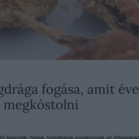
drága fogása, amit éve
t megkóstolni
zi: kagylók, halak, tintahalak sorakoznak az étlapokon