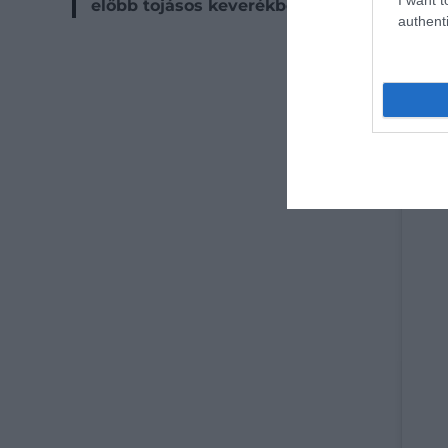
előbb tojásos keverékbe helyezik, amely mé
authenti