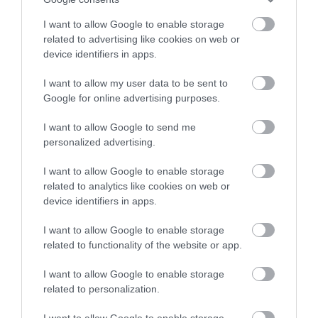
A kávéfogyasztás kultúrája Európában nagyon
I want to allow Google to enable storage
sokszínű és változatos, minden országban más-más
related to advertising like cookies on web or
kávéfajtát és kávézó stílust találhatunk. A
device identifiers in apps.
legnépszerűbb kávéfajták és kávézók Európában az
I want to allow my user data to be sent to
olasz, a francia és a török/arab hagyományokat
Google for online advertising purposes.
követik.
I want to allow Google to send me
Míg az olaszoktól az espresso, a cappuccino, a latte, a
personalized advertising.
macchiato vagy a mocha kávéfajtákat, a franciáktól
pedig a kávéházak iránti szeretet vettük át, addig a
I want to allow Google to enable storage
török kultúrából az ital tiszteletét és nevét (
kahve
)
related to analytics like cookies on web or
tanultuk.
device identifiers in apps.
I want to allow Google to enable storage
A kávézás kultúrája Európában tehát nagyon
related to functionality of the website or app.
gazdag és változatos, amely tükrözi az egyes
országok történelmét, kultúráját és ízlését. A
I want to allow Google to enable storage
kávézás nem csak egy ital, hanem egy élmény,
related to personalization.
amely összeköti az embereket.