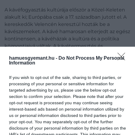
A kávéfogyasztás kultúrája először a Közel-Keleten
alakult ki; Európába csak a 17. században jutott el. A
kereskedők Velencén keresztül hozták be a
kávészemeket. A kávé hamarosan elterjedt az egész
kontinensen, a kávéházak a kultúra és a politika
központjaivá váltak. A kávétermesztés és
kereskedelem is fejlődött, a hollandok, a franciák és
hamuesgyemant.hu -
Do Not Process My Personal
a spanyolok kávéültetvényeket létesítettek
Information
gyarmataikon, és a kávét a világ minden részére
eljuttatták.
If you wish to opt-out of the sale, sharing to third parties, or
processing of your personal or sensitive information for
A kávétermesztés és kereskedelem
targeted advertising by us, please use the below opt-out
section to confirm your selection. Please note that after your
fejlődése
opt-out request is processed you may continue seeing
interest-based ads based on personal information utilized by
A kávétermesztés és kereskedelem a 18. és 19.
us or personal information disclosed to third parties prior to
your opt-out. You may separately opt-out of the further
században érte el virágkorát, amikor a kávé a világ
disclosure of your personal information by third parties on the
egyik legfontosabb és legkeresettebb árucikke lett.
IAB’s list of downstream participants. This information may