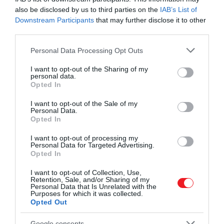
A termesztés központja Brazília volt, ahová a
also be disclosed by us to third parties on the
IAB’s List of
portugálok vitték be a kávét, és ahol a
Downstream Participants
that may further disclose it to other
rabszolgamunka és a nagybirtokok biztosították a
third parties.
nagy mennyiségű és olcsó kávétermelést.
Please note that this website/app uses one or more Google
Personal Data Processing Opt Outs
services and may gather and store information including but
A 20. században, amikor a gyarmati rendszer
not limited to your visit or usage behaviour. You may click to
I want to opt-out of the Sharing of my
összeomlott, a függetlenedett országok
personal data.
grant or deny consent to Google and its third-party tags to
megpróbálták átvenni az irányítást a
Opted In
use your data for below specified purposes in below Google
kávékereskedelem fölött. A kávétermelő országok
consent section.
I want to opt-out of the Sale of my
több nemzetközi szervezetet is létrehoztak, hogy
Personal Data.
Opted In
befolyásolják a kávé árát és mennyiségét. A
kávéfogyasztási szokások is megváltoztak, a
I want to opt-out of processing my
második világháború után a kávé minősége és íze
Personal Data for Targeted Advertising.
Opted In
került előtérbe, és egyre több különböző kávéfajta
és kávékészítési mód terjedt el.
I want to opt-out of Collection, Use,
Retention, Sale, and/or Sharing of my
Personal Data that Is Unrelated with the
A legnépszerűbb kávéfajták és kávézók
Purposes for which it was collected.
Opted Out
Európában
Google consents