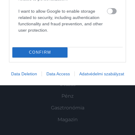
Művelődj, szórakozz, kíváncsiskodj, kóstolgass
I want to allow Google to enable storage
és ismerd meg a Hamu és Gyémánt világát!
related to security, including authentication
functionality and fraud prevention, and other
user protection.
ROVATOK
CONFIRM
Kultúra
Tudomány
Data Deletion
Data Access
Adatvédelmi szabályzat
Utazás
Pénz
Gasztronómia
Magazin