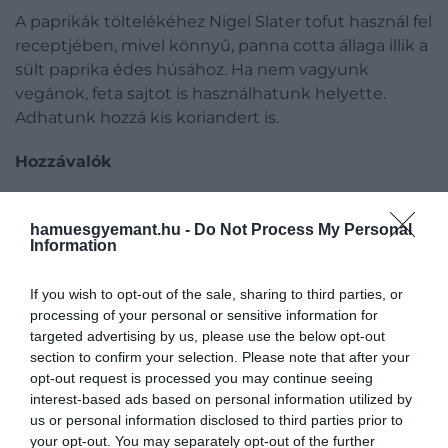
A paprikák töltelékéhez Nigel Slater tofut használ fel
receptjében, mivel könnyű, panna cotta állaga illik a
sült paprika édes húsához. Ha nem vagyunk
vegánok, feta sajtot is használhatunk helyette.
Adhatunk hozzá kis koriandert is.
Hozzávalók
3 piros paprika
500 g tofu
hamuesgyemant.hu -
Do Not Process My Personal
Information
250 g meggyparadicsom
100 ml olívaolaj
If you wish to opt-out of the sale, sharing to third parties, or
10 darab zöld olajbogyó
processing of your personal or sensitive information for
10 szál metélõhagyma
targeted advertising by us, please use the below opt-out
2 evőkanál petrezselyem (apróra vágva)
section to confirm your selection. Please note that after your
opt-out request is processed you may continue seeing
Elkészítés
interest-based ads based on personal information utilized by
us or personal information disclosed to third parties prior to
1. Állítsuk a sütőt 200 Celsius-fokra. A paprikákat
your opt-out. You may separately opt-out of the further