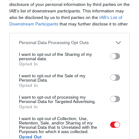
felezzük el és magozzuk ki. Tegyük őket vágott
disclosure of your personal information by third parties on the
IAB’s list of downstream participants. This information may
oldalával felfelé egy tepsibe vagy sütőformába.
also be disclosed by us to third parties on the
IAB’s List of
Downstream Participants
that may further disclose it to other
2. A tofut oszlassuk el egyenletesen a paprikákban.
third parties.
A meggyparadicsomokat vágjuk ketté és tegyük a
paprikákba a tofuval együtt. Öntsük az olívaolaj egy
Please note that this website/app uses one or more Google
Personal Data Processing Opt Outs
részét a paprikákba. Végül fűszerezzünk fekete
services and may gather and store information including but
not limited to your visit or usage behaviour. You may click to
I want to opt-out of the Sharing of my
borssal és kevés sóval.
personal data.
grant or deny consent to Google and its third-party tags to
Opted In
use your data for below specified purposes in below Google
3. Süssük a paprikát egy órán át, amíg igazán meg
consent section.
I want to opt-out of the Sale of my
nem puhulnak.
Personal Data.
Opted In
4. Az olajbogyót vágjuk apró durva darabokra, majd
helyezzük őket egy keverőtálba. A snidlinget vágjuk
I want to opt-out of processing my
Personal Data for Targeted Advertising.
apróra és keverjük össze az olajbogyóval.
Opted In
5. Távolítsuk el a petrezselyem levelét a száráról,
I want to opt-out of Collection, Use,
Retention, Sale, and/or Sharing of my
aprítsuk fel, majd dobjuk az olajbogyóhoz és
Personal Data that Is Unrelated with the
Purposes for which it was collected.
metélőhagymához. Ezt szórjuk a sütőből kivett
Opted Out