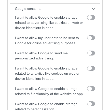
paprikákra, majd fogyasszuk frissen.
Google consents
(Forrás:
Guardian
)
I want to allow Google to enable storage
related to advertising like cookies on web or
Nyitókép: Sigmund/ Unsplash
device identifiers in apps.
FALATOK
RECEPT
TÖLTÖTT PAPRIKA
I want to allow my user data to be sent to
Google for online advertising purposes.
TOFU
VEGÁN
2026. JÚLIUS 7. ● GASZTRONÓMIA
I want to allow Google to send me
Nem mindegy, milyen tejet iszol: így hat a
personalized advertising.
vércukorszintedre
2026. AUGUSZTUS 6. ● GASZTRONÓMIA
Csak búza, liszt és víz kell a paraszti
I want to allow Google to enable storage
konyha mézédes…
related to analytics like cookies on web or
device identifiers in apps.
I want to allow Google to enable storage
related to functionality of the website or app.
I want to allow Google to enable storage
related to personalization.