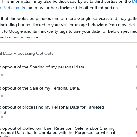
. This information may also be disclosed by us to third parties on the
IA
Participants
that may further disclose it to other third parties.
 that this website/app uses one or more Google services and may gath
including but not limited to your visit or usage behaviour. You may click 
 to Google and its third-party tags to use your data for below specifi
ogle consent section.
l Data Processing Opt Outs
o opt-out of the Sharing of my personal data.
In
o opt-out of the Sale of my Personal Data.
In
to opt-out of processing my Personal Data for Targeted
ing.
In
o opt-out of Collection, Use, Retention, Sale, and/or Sharing
ersonal Data that Is Unrelated with the Purposes for which it
lected.