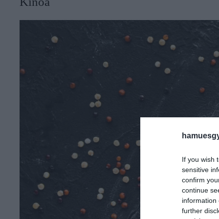
Kinoa
hamuesgy
If you wish 
sensitive in
confirm you
continue se
information 
further disc