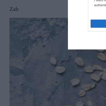
authenti
Zab