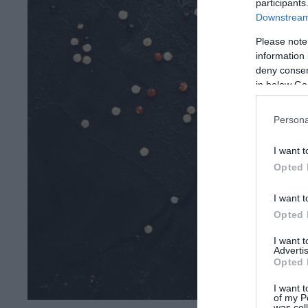
participants
Downstream 
Please note
information 
deny consent
in below Go
Persona
I want t
Opted 
I want t
Opted 
I want 
Advertis
Opted 
I want t
of my P
was col