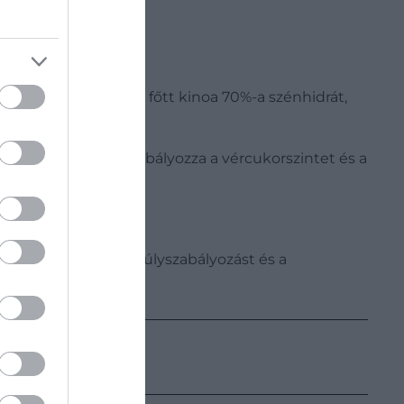
és fogyasztanak. A főtt kinoa 70%-a szénhidrát,
rrás is.
, többek között szabályozza a vércukorszintet és a
íva.
i az egészséges testsúlyszabályozást és a