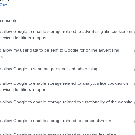
Out
az egészségtudatos fogyasztók körében.
consents
o allow Google to enable storage related to advertising like cookies on
vagyis olyan magnak, amelyet gabonaként készítenek el 
evice identifiers in apps.
lmú élelmiszernek számít. Emellett jó fehérje- és rostfo
o allow my user data to be sent to Google for online advertising
kben gazdag, több egészségügyi előnnyel is rendelkezik
s.
to allow Google to send me personalized advertising.
ntes diétán lévők számára az egyik legjobb búzaalternat
o allow Google to enable storage related to analytics like cookies on
ylag magas a rost- és fehérjetartalma. Emiatt elősegíthet
evice identifiers in apps.
o allow Google to enable storage related to functionality of the website
den nap eszel kenyeret
o allow Google to enable storage related to personalization.
o allow Google to enable storage related to security, including