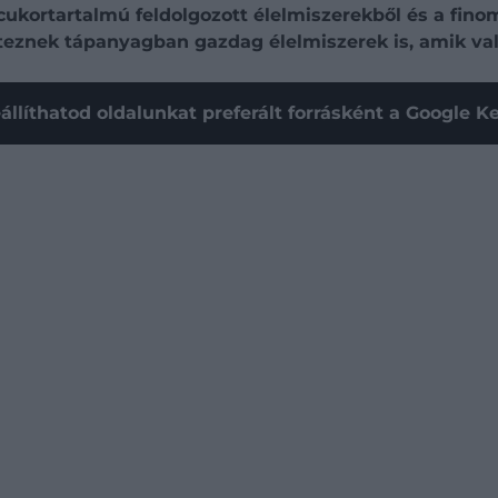
cukortartalmú feldolgozott élelmiszerekből és a fino
éteznek tápanyagban gazdag élelmiszerek is, amik va
állíthatod oldalunkat preferált forrásként a Google 