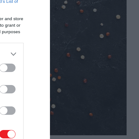
B’s List of
er and store
to grant or
ed purposes