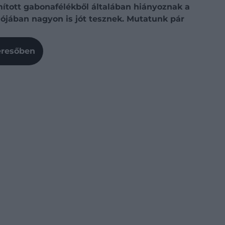
mított gabonafélékből általában hiányoznak a
lójában nagyon is jót tesznek. Mutatunk pár
Keresőben