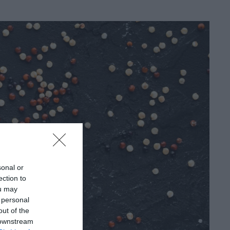
sonal or
ection to
ou may
 personal
out of the
 downstream