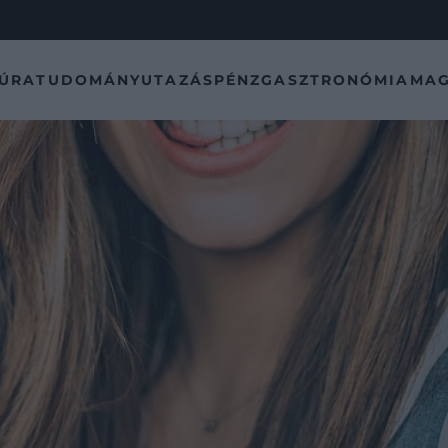
TÚRA
TUDOMÁNY
UTAZÁS
PÉNZ
GASZTRONÓMIA
MAG