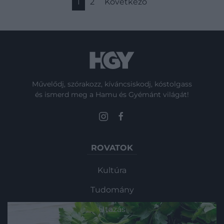
1
2
Következő
miatt merült fel.
Művelődj, szórakozz, kíváncsiskodj, kóstolgass
és ismerd meg a Hamu és Gyémánt világát!
ROVATOK
Kultúra
Tudomány
Utazás