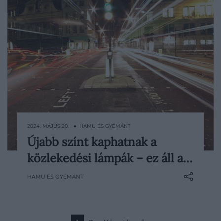
2024. MÁJUS 20. ● HAMU ÉS GYÉMÁNT
Újabb színt kaphatnak a
Több kutató szerint érdemes lehet
közlekedési lámpák – ez áll a…
átgondolni a közeljövőben, hogy a már
megszokott piros-sárga-zöld mellé egy
HAMU ÉS GYÉMÁNT
negyedik szín is rákerüljön a közlekedési
lámpákra, amit akár GPS-alapú adatok
alapján is beprogramozhatnának. A
változtatás igénye az önvezető autók