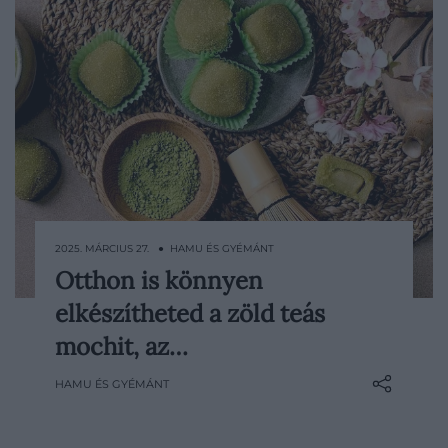
2025. MÁRCIUS 27. ● HAMU ÉS GYÉMÁNT
Otthon is könnyen
A mochi több mint ezer éve kedvelt
elkészítheted a zöld teás
édesség Japánban – egy különleges,
nyúlós, rizslisztből készült nyalánkság,
mochit, az…
aminek rengeteg változata van. Az
HAMU ÉS GYÉMÁNT
angolul gyakran édesnek vagy
ragadósnak nevezett rizslisztet addig kell
főzni, amíg szilárd és nyúlós nem lesz. A