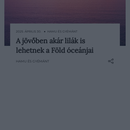
2025. ÁPRILIS 30. ● HAMU ÉS GYÉMÁNT
A jövőben akár lilák is
A kék bolygó – szoktunk hivatkozni
lehetnek a Föld óceánjai
Földünkre, ami nem is meglepő, hiszen
otthonunk felszínének jelentős részét
HAMU ÉS GYÉMÁNT
óceánok borítják. Azt persze sokan
elfeljtik, hogy ezek a kontinensek között
elterülő beltengerek egykor zöld színűek
voltak. Ezt vajon azt jelenti, hogy a
jövőben újra megváltozik meg az…