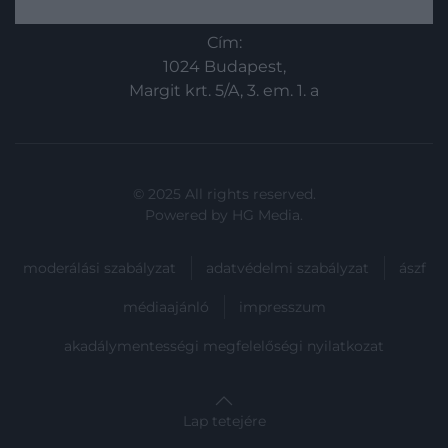
méregtelenítő kúrát tartunk. Cikkünkben
Cím:
ehhez ajánlunk most pár hatásos
1024 Budapest,
folyadékot.
Margit krt. 5/A, 3. em. 1. a
© 2025 All rights reserved.
Powered by
HG Media
.
moderálási szabályzat
adatvédelmi szabályzat
ászf
médiaajánló
impresszum
akadálymentességi megfelelőségi nyilatkozat
Lap tetejére