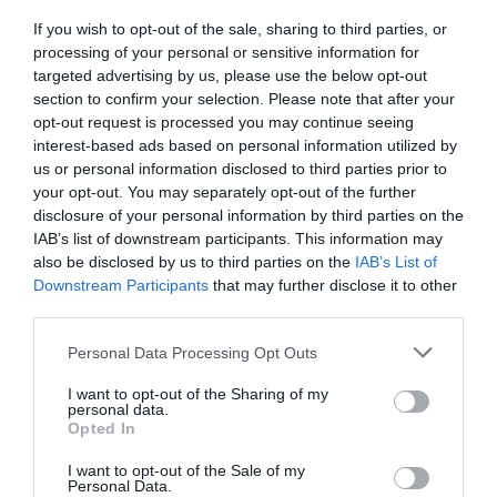
Ezekben a városokban találod
a világ legjobb helyeit. Nemrég ismét egy
If you wish to opt-out of the sale, sharing to third parties, or
igen érdekes összeállítást tett közzé a lap,
a…
processing of your personal or sensitive information for
ugyanis bemutatta a világ legnagyobb
targeted advertising by us, please use the below opt-out
HAMU ÉS GYÉMÁNT
zöldfelületeivel rendelkező városait. Ha
section to confirm your selection. Please note that after your
egy kis csendre és nyugalomra vágynánk,
opt-out request is processed you may continue seeing
mindenképpen érdemes ellátogatni
interest-based ads based on personal information utilized by
ezekre a helyekre.
us or personal information disclosed to third parties prior to
your opt-out. You may separately opt-out of the further
disclosure of your personal information by third parties on the
IAB’s list of downstream participants. This information may
also be disclosed by us to third parties on the
IAB’s List of
Downstream Participants
that may further disclose it to other
third parties.
Please note that this website/app uses one or more Google
Personal Data Processing Opt Outs
services and may gather and store information including but
not limited to your visit or usage behaviour. You may click to
I want to opt-out of the Sharing of my
personal data.
grant or deny consent to Google and its third-party tags to
Opted In
use your data for below specified purposes in below Google
consent section.
I want to opt-out of the Sale of my
Personal Data.