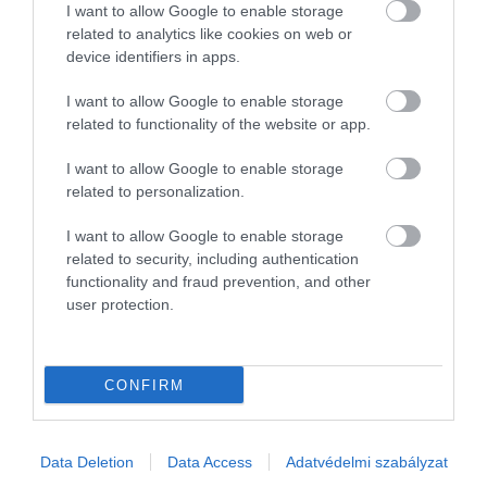
I want to allow Google to enable storage
related to analytics like cookies on web or
device identifiers in apps.
I want to allow Google to enable storage
related to functionality of the website or app.
2024. AUGUSZTUS 17. ● TURI DÁNIEL
Menekülnél a
I want to allow Google to enable storage
A nagyvárosi életnek a rengeteg előnye
betondzsungelből? Íme,
related to personalization.
mellett bőven akadnak hátrányai is: a
folyamatos zaj, a dugók, a kipufogógáz és
Európa 4 legzöldebb…
I want to allow Google to enable storage
persze az, hogy nyáron a beton annyira
related to security, including authentication
TURI DÁNIEL
felmelegszik, hogy szinte lehetetlen
functionality and fraud prevention, and other
megmaradni a hatalmas épületek
user protection.
árnyékában. Sok európai nagyvárosban
többek közt pont ezért ültetnek…
CONFIRM
Data Deletion
Data Access
Adatvédelmi szabályzat