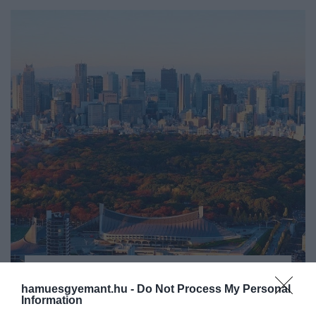
2025. MÁRCIUS 27. ● HAMU ÉS GYÉMÁNT
hamuesgyemant.hu -
Do Not Process My Personal
Szabadtéren pihennél?
Information
A Time Out magazin imádja összegyűjteni