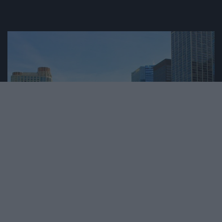
2024. MÁRCIUS 18. ● HAMU ÉS GYÉMÁNT