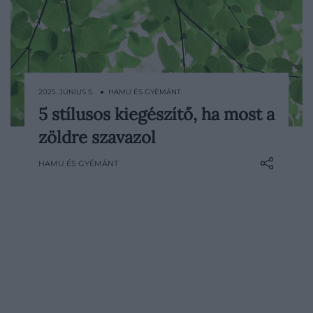
2025. JÚNIUS 5. ● HAMU ÉS GYÉMÁNT
5 stílusos kiegészítő, ha most a
Ha te is vonzódsz a természet legüdébb
zöldre szavazol
színéhez, ezek a különleges darabok
biztosan inspirációt nyújtanak majd idén
HAMU ÉS GYÉMÁNT
nyáron is.