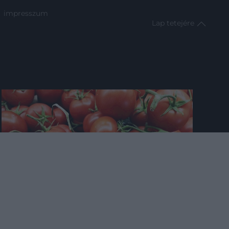
impresszum
Lap tetejére