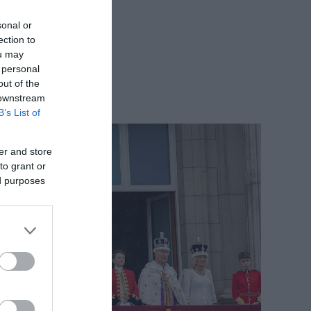
sonal or
ection to
ou may
 personal
out of the
 downstream
B’s List of
er and store
to grant or
ed purposes