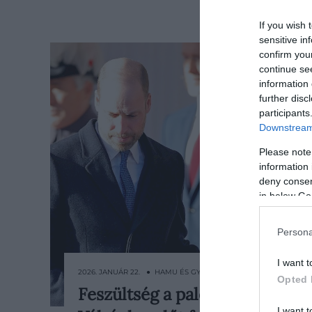
If you wish 
sensitive in
confirm you
continue se
information 
further disc
participants
Downstream 
Please note
information 
deny consent
in below Go
Persona
I want t
2026. JANUÁR 22. ● HAMU ÉS GYÉMÁNT
Opted 
Feszültség a palotában?
A brit királyi család mindennapjait
I want t