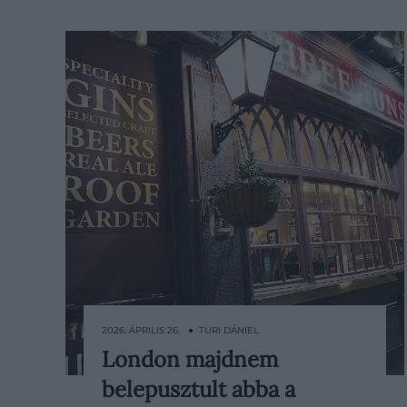
2026. ÁPRILIS 26. ● TURI DÁNIEL
London majdnem
A 18. századi London egyik
belepusztult abba a
legsúlyosabb válságát nem háború