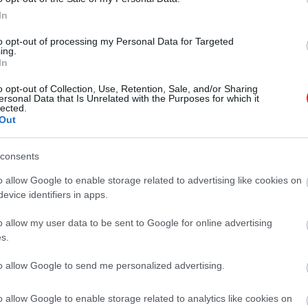
In
to opt-out of processing my Personal Data for Targeted
2025. MÁRCIUS 31. ● HAMU ÉS GYÉMÁNT
ing.
72 órás túlélőcsomag
In
A kezdeményezés célja, hogy a
összeállítására biztat
lakosság felkészüljön az olyan
o opt-out of Collection, Use, Retention, Sale, and/or Sharing
ersonal Data that Is Unrelated with the Purposes for which it
válsághelyzetekre, mint a
mindenkit az…
lected.
természeti katasztrófák vagy egy
Out
HAMU ÉS GYÉMÁNT
esetleges geopolitikai konfliktus.
Mutatjuk, pontosan hogyan néz ki
consents
egy csomag és milyen
o allow Google to enable storage related to advertising like cookies on
felszereléseket érdemes beszerezni.
evice identifiers in apps.
o allow my user data to be sent to Google for online advertising
s.
to allow Google to send me personalized advertising.
o allow Google to enable storage related to analytics like cookies on