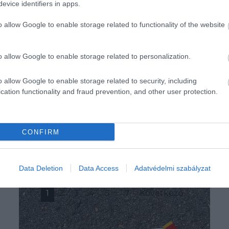
evice identifiers in apps.
o allow Google to enable storage related to functionality of the website
o allow Google to enable storage related to personalization.
o allow Google to enable storage related to security, including
cation functionality and fraud prevention, and other user protection.
CONFIRM
Data Deletion
Data Access
Adatvédelmi szabályzat
1
2
3
4
5
…
7
Következő