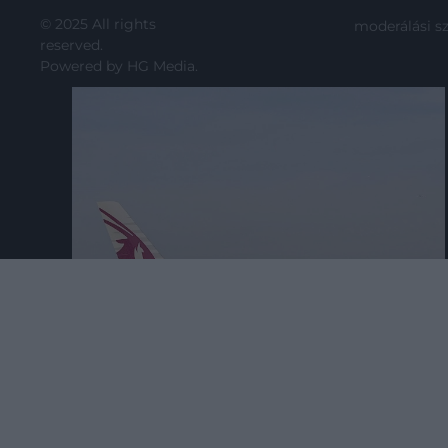
© 2025 All rights
moderálási s
reserved.
Powered by
HG Media
.
2024. JANUÁR 15. ● HAMU ÉS GYÉMÁNT