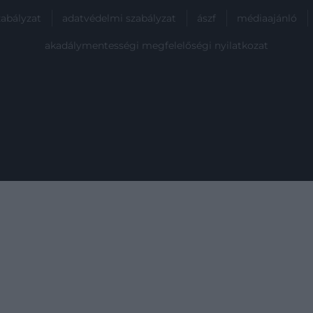
zabályzat
adatvédelmi szabályzat
ászf
médiaajánló
akadálymentességi megfelelőségi nyilatkozat