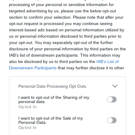
processing of your personal or sensitive information for
targeted advertising by us, please use the below opt-out
section to confirm your selection. Please note that after your
opt-out request is processed you may continue seeing
interest-based ads based on personal information utilized by
2024. JANUÁR 15. ● HAMU ÉS GYÉMÁNT
us or personal information disclosed to third parties prior to
Volt 88 kecskéjük,
your opt-out. You may separately opt-out of the further
„Mit lehet készíteni kecsketejből?" Erre a
disclosure of your personal information by third parties on the
dollármilliós céget hoztak
kérdésre keresett rá az 52 éves Josh
IAB’s list of downstream participants. This information may
Kilmer-Purcell és a 48 éves Brent Ridge,
létre belőlük
also be disclosed by us to third parties on the
IAB’s List of
miután szomszédjuk – egy nehéz
Downstream Participants
that may further disclose it to other
HAMU ÉS GYÉMÁNT
helyzetben lévő farmer a New York
third parties.
állambeli Sharon Springsben – megkérte
Please note that this website/app uses one or more Google
Personal Data Processing Opt Outs
őket, hogy a 2008-as tőzsdekrach után
services and may gather and store information including but
fogadják be a 88 kecskéből álló…
not limited to your visit or usage behaviour. You may click to
I want to opt-out of the Sharing of my
personal data.
grant or deny consent to Google and its third-party tags to
Opted In
use your data for below specified purposes in below Google
consent section.
I want to opt-out of the Sale of my
Personal Data.
Opted In