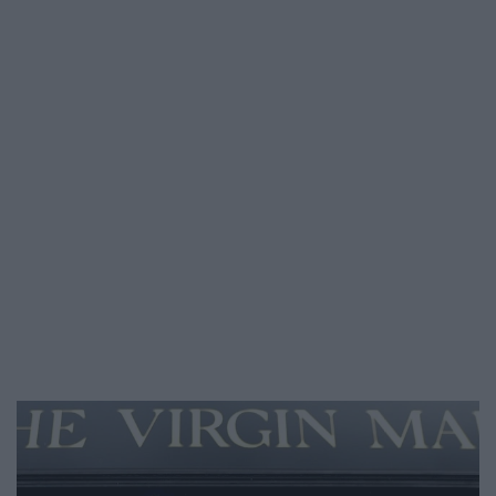
van az élete, több mindenre is fókuszálnia
kell, a filmezés viszont most épp nem fér…