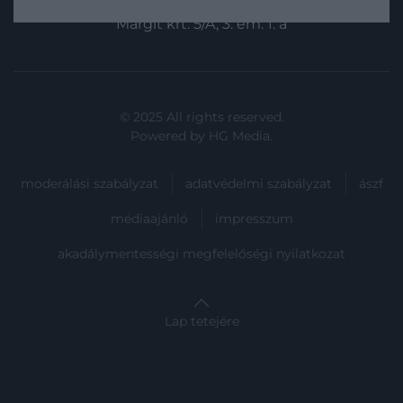
1024 Budapest,
vállalatainak a „Operation 300 Billion”
Margit krt. 5/A, 3. em. 1. a
elnevezésű nemzeti fejlesztési
programban való részvételre.
© 2025 All rights reserved.
Powered by
HG Media
.
moderálási szabályzat
adatvédelmi szabályzat
ászf
médiaajánló
impresszum
akadálymentességi megfelelőségi nyilatkozat
Lap tetejére