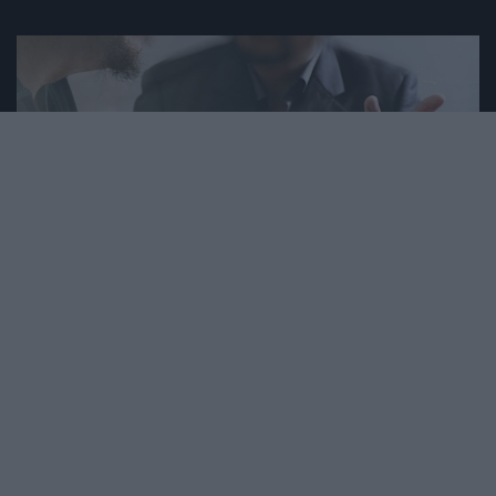
2023. JANUÁR 16. ● HAMU ÉS GYÉMÁNT
Nem mersz itthon vállalkozni?