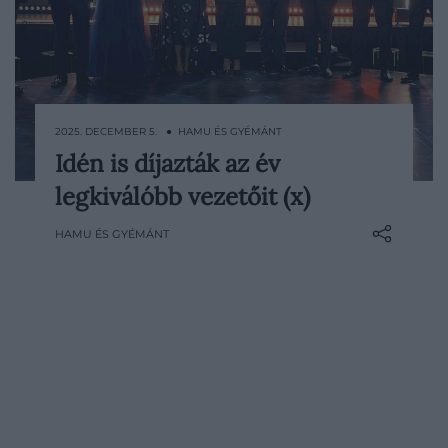
2025. DECEMBER 5. ● HAMU ÉS GYÉMÁNT
Idén is díjazták az év
A 11. Bizalom Gálán újra a magyar üzleti
legkiválóbb vezetőit (x)
élet legkiválóbb vezetői gyűltek össze,
hogy megünnepeljék azokat, akik példát
HAMU ÉS GYÉMÁNT
mutatnak teljesítményükkel,
emberségükkel és vezetői hitvallásukkal.
A Bizalmi Kör Vezetői Klub által életre
hívott gála minden…