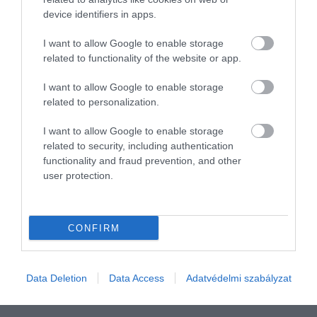
device identifiers in apps.
I want to allow Google to enable storage
related to functionality of the website or app.
I want to allow Google to enable storage
related to personalization.
I want to allow Google to enable storage
related to security, including authentication
functionality and fraud prevention, and other
user protection.
2023. OKTÓBER 1. ● HAMU ÉS GYÉMÁNT
Angelina Jolie ezért vállal
Angelina Jolie-t a 2000-es években
CONFIRM
mostanában sokkal
Hollywood egyik legnagyobb női
sztárjaként jegyezték, utóbbi időben
kevesebb…
azonban megcsappant filmes
Data Deletion
Data Access
Adatvédelmi szabályzat
HAMU ÉS GYÉMÁNT
szerepeinek száma. Nem véletlen, hiszen
saját elmondása szerint épp átalakulóban