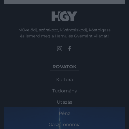
Művelődj, szórakozz, kíváncsiskodj, kóstolgass
és ismerd meg a Hamu és Gyémánt világát!
ROVATOK
Kultúra
Tudomány
Utazás
Pénz
Gasztronómia