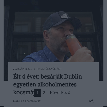
2023. ÁPRILIS 1. ● HAMU ÉS GYÉMÁNT
Élt 4 évet: bezárják Dublin
Arculatot váltanak.
egyetlen alkoholmentes
kocsmáját
1
2
Következő
HAMU ÉS GYÉMÁNT