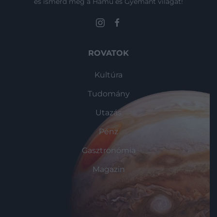
és ismerd meg a Hamu és Gyémánt világát!
ROVATOK
Kultúra
Tudomány
Utazás
Pénz
Gasztronómia
Magazin
HG MEDIA