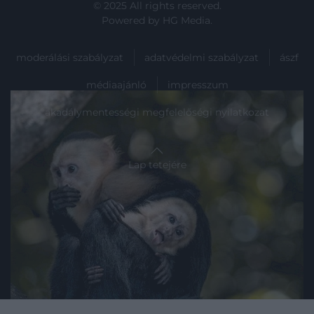
© 2025 All rights reserved.
Powered by
HG Media
.
moderálási szabályzat
adatvédelmi szabályzat
ászf
médiaajánló
impresszum
akadálymentességi megfelelőségi nyilatkozat
Lap tetejére