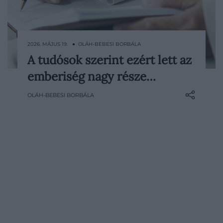
2026. MÁJUS 19. ● OLÁH-BEBESI BORBÁLA
A tudósok szerint ezért lett az
Az emberiség egyik legfurcsább közös
emberiség nagy része…
vonása, hogy túlnyomó többségünk
ugyanazt a kezét használja. A
OLÁH-BEBESI BORBÁLA
jobbkezesség ma annyira
természetesnek tűnik, hogy ritkán
gondolunk rá evolúciós örökségként.
Pedig éppen ez a hétköznapi adottság
árulhat el…