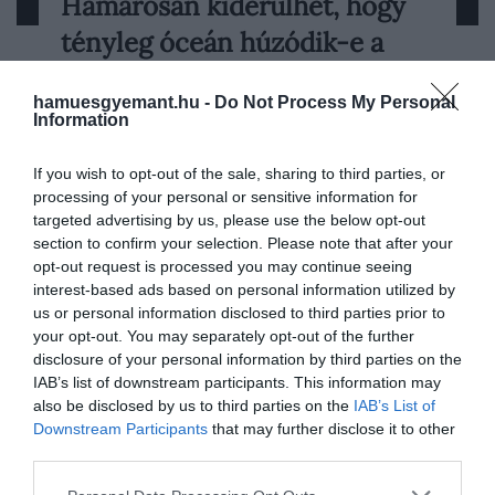
Hamarosan kiderülhet, hogy
2015-ben a NASA New Horizons
tényleg óceán húzódik-e a
űrszondája példátlan közelségből repült el
a Plútó mellett, és egészen új képet adott
Plútó…
a törpebolygóról. A sima jégmezők, a fiatal
hamuesgyemant.hu -
Do Not Process My Personal
Information
HAMU ÉS GYÉMÁNT
felszínformák és a rejtélyes ködök egy
aktív, geológiailag élő világot mutattak –
If you wish to opt-out of the sale, sharing to third parties, or
ez pedig felvetette a kérdést: lehet, hogy
processing of your personal or sensitive information for
a Plútó…
targeted advertising by us, please use the below opt-out
section to confirm your selection. Please note that after your
opt-out request is processed you may continue seeing
interest-based ads based on personal information utilized by
us or personal information disclosed to third parties prior to
your opt-out. You may separately opt-out of the further
disclosure of your personal information by third parties on the
IAB’s list of downstream participants. This information may
also be disclosed by us to third parties on the
IAB’s List of
Downstream Participants
that may further disclose it to other
third parties.
Please note that this website/app uses one or more Google