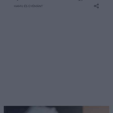
korabeli feljegyzések szerint ugyanis az
HAMU ÉS GYÉMÁNT
utolsó példányok 1690 környékén
elpusztultak. Most azonban úgy tűnik,
hogy a lehetetlen mégis lehetségessé
válik, ugyanis egy texasi biotechnológiai
startup, a Colossal…