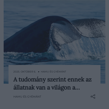
2025. OKTÓBER 6. ● HAMU ÉS GYÉMÁNT
A tudomány szerint ennek az
Az állatvilágban akadnak olyan fajok,
állatnak van a világon a…
amelyeknek a reggeli szájszaga egészen
más szintet képvisel. A természetkutatók
HAMU ÉS GYÉMÁNT
szerint van egy állat, amelynek közelsége
szó szerint lélegzetelállító – csak épp a szó