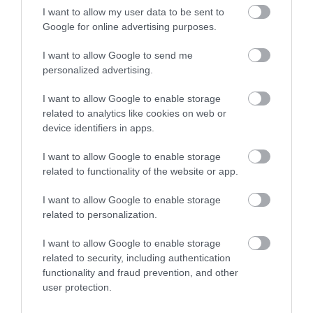
I want to allow my user data to be sent to
Google for online advertising purposes.
I want to allow Google to send me
2025. AUGUSZTUS 1. ● HAMU ÉS GYÉMÁNT
personalized advertising.
A tudósok szerint új évszakok
Mi van akkor, ha a Földünk olyan gyorsan
jelennek meg a
I want to allow Google to enable storage
változik, hogy a hagyományos évszak
related to analytics like cookies on web or
fogalma már nem tükrözi a mindennapi
klímaváltozás…
device identifiers in apps.
tapasztalatainkat? Ezzel a (nem is olyan
HAMU ÉS GYÉMÁNT
merész) elképzeléssel állt elő két brit
I want to allow Google to enable storage
földrajztudós.
related to functionality of the website or app.
I want to allow Google to enable storage
related to personalization.
I want to allow Google to enable storage
related to security, including authentication
functionality and fraud prevention, and other
user protection.