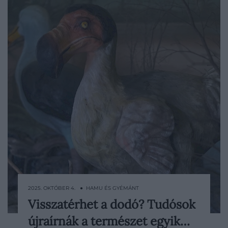
2025. OKTÓBER 4. ● HAMU ÉS GYÉMÁNT
Visszatérhet a dodó? Tudósok
A kihalás jelképévé vált dodók története
újraírnák a természet egyik…
több mint 300 évvel ezelőtt ért véget, a