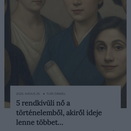
2025. MÁJUS 25. ● TURI DÁNIEL
5 rendkívüli nő a
A történelem ritkán igazságos a nőkkel.
történelemből, akiről ideje
Különösen igaz ez azokra, akik kiléptek a
számukra kijelölt szerepekből és saját
lenne többet…
környezetükben radikális változásokat