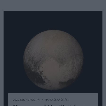
2025. SZEPTEMBER 4. ● HAMU ÉS GYÉMÁNT