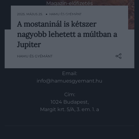
Magazin-előfizetés
2025. MÁJUS 25. ● HAMU ÉS GYÉMÁNT
Haszon
A mostaninál is kétszer
In
A Jupiter már most is a Naprendszer
nagyobb lehetett a múltban a
óriása – olyan nagy, hogy a tömege több
Vince
mint kétszerese az összes többi bolygó
Jupiter
együttes tömegének. Most egy friss
HAMU ÉS GYÉMÁNT
kutatás viszont még meglepőbb képet
KAPCSOLAT
fest róla: a tudósok szerint ugyanis a
Jupiter egykor még ennél is nagyobb volt.
Email:
info@hamuesgyemant.hu
Cím:
1024 Budapest,
Margit krt. 5/A, 3. em. 1. a