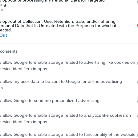
ing.
In
2024. MÁJUS 25. ● HAMU ÉS GYÉMÁNT
o opt-out of Collection, Use, Retention, Sale, and/or Sharing
ersonal Data that Is Unrelated with the Purposes for which it
Könnyű és puha: így
lected.
Az internetnek és a közösségi
Out
készíts egyszerűen japán
médiának köszönhetően a japán
sajttorta népszerűsége világszerte
sajttortát!
consents
megnőtt. Nem csoda, hiszen
HAMU ÉS GYÉMÁNT
mindenkit lenyűgöz könnyed,
o allow Google to enable storage related to advertising like cookies on
pelyhes textúrájával és isteni ízével.
evice identifiers in apps.
Ha pedig még nem próbáltad,
o allow my user data to be sent to Google for online advertising
mindenképp érdemes elkészítened
s.
– ehhez mutatunk most egy
pofonegyszerű receptet.
to allow Google to send me personalized advertising.
o allow Google to enable storage related to analytics like cookies on
evice identifiers in apps.
o allow Google to enable storage related to functionality of the website