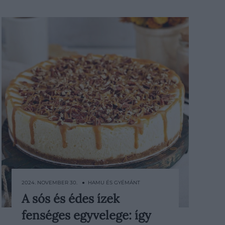
2024. NOVEMBER 30. ● HAMU ÉS GYÉMÁNT
A sós és édes ízek
Ha szeretnénk lenyűgözni a
fenséges egyvelege: így
vacsoravendégeinket egy látványos