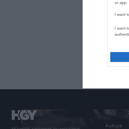
or app.
I want t
I want t
authenti
ROVATO
Kultúra
Művelődj, szórakozz, kíváncsiskodj,