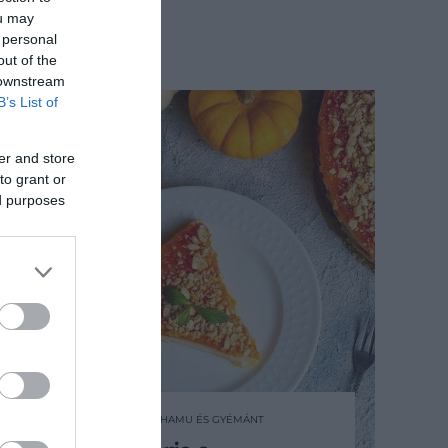
ou may
 personal
out of the
 downstream
B’s List of
er and store
to grant or
ed purposes
2024. OKTÓBER 13. ● HAMU ÉS GYÉMÁNT