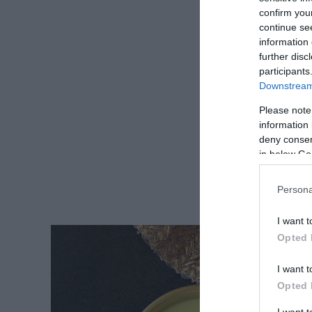
confirm you
continue se
information 
further disc
participants
Downstream 
Please note
information 
deny consent
in below Go
Persona
I want t
Opted 
I want t
Opted 
I want 