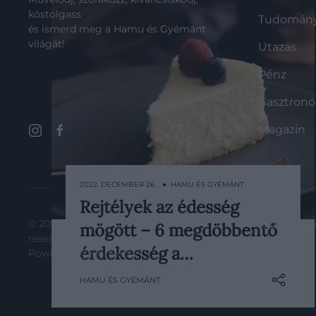
kóstolgass
Tudomán
és ismerd meg a Hamu és Gyémánt
világát!
Utazás
Pénz
Gasztron
Magazin
2022. DECEMBER 26. ● HAMU ÉS GYÉMÁNT
Rejtélyek az édesség
A sajttortát rengetegen szeretik
© 2025 All rights
moderálási s
mögött – 6 megdöbbentő
sima állaga és finom íze miatt, azt
reserved.
azonban kevesen tudják, hogy
érdekesség a…
Powered by
HG Media
.
ebben a desszertben sokkal több
HAMU ÉS GYÉMÁNT
van, mint sajt, kalória és cukor.
Ennek apropójából az alábbi