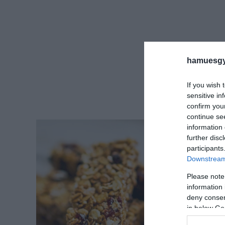
hamuesgy
If you wish 
sensitive in
confirm you
continue se
information 
further disc
participants
Downstream 
Please note
information 
deny consent
in below Go