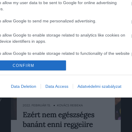
o allow my user data to be sent to Google for online advertising
s.
to allow Google to send me personalized advertising.
Előző
1
…
4
5
6
7
8
o allow Google to enable storage related to analytics like cookies on
evice identifiers in apps.
o allow Google to enable storage related to functionality of the website
CONFIRM
o allow Google to enable storage related to personalization.
K
HG MEDIA
o allow Google to enable storage related to security, including
Data Deletion
Data Access
Adatvédelmi szabályzat
Magazin-előfizetés
cation functionality and fraud prevention, and other user protection.
y
Haszon
2022. FEBRUÁR 15. ● KOVÁCS REBEKA
In
Ezért nem egészséges
Noha a banán tele van kalciummal,
Vince
banánt enni reggelire
káliummal és magnéziummal,