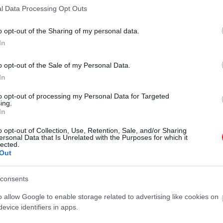
2022. FEBRUÁR 15. ● HAMU ÉS GYÉMÁNT
l Data Processing Opt Outs
Így készíti Jamie Oliver a
Jamie Oliver változatos zabkása
zabkását
o opt-out of the Sharing of my personal data.
receptjét mi is kipróbálhatjuk
In
reggelire.
HAMU ÉS GYÉMÁNT
o opt-out of the Sale of my Personal Data.
In
to opt-out of processing my Personal Data for Targeted
ing.
In
o opt-out of Collection, Use, Retention, Sale, and/or Sharing
ersonal Data that Is Unrelated with the Purposes for which it
lected.
Out
consents
o allow Google to enable storage related to advertising like cookies on
evice identifiers in apps.