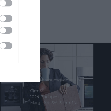
KAPCSOLAT
Email:
info@hamuesgyemant.hu
Cím:
1024 Budapest,
Margit krt. 5/A, 3. em. 1. a