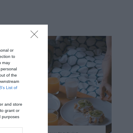
sonal or
ection to
ou may
 personal
out of the
 downstream
B’s List of
er and store
to grant or
ed purposes