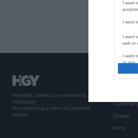
I want t
purpose
I want 
I want t
web or d
I want t
or app.
I want t
ROVATO
I want t
Kultúra
Művelődj, szórakozz, kíváncsiskodj,
authenti
kóstolgass
Tudomán
és ismerd meg a Hamu és Gyémánt
világát!
Utazás
Pénz