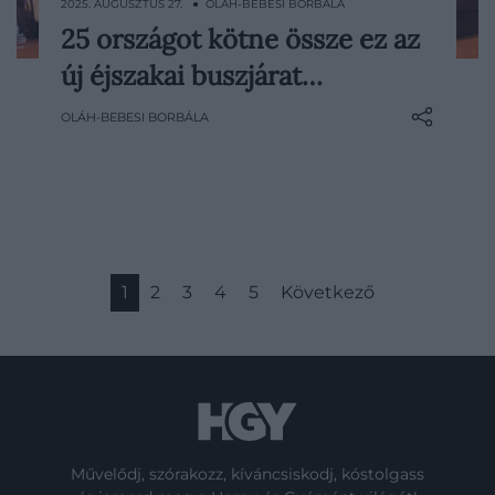
2025. AUGUSZTUS 27. ● OLÁH-BEBESI BORBÁLA
25 országot kötne össze ez az
Egy új éjszakai buszjárat indul Európában
új éjszakai buszjárat…
idén ősszel, amely a kontinens
legnépszerűbb turisztikai célpontjait köti
OLÁH-BEBESI BORBÁLA
majd össze.
1
2
3
4
5
Következő
Művelődj, szórakozz, kíváncsiskodj, kóstolgass