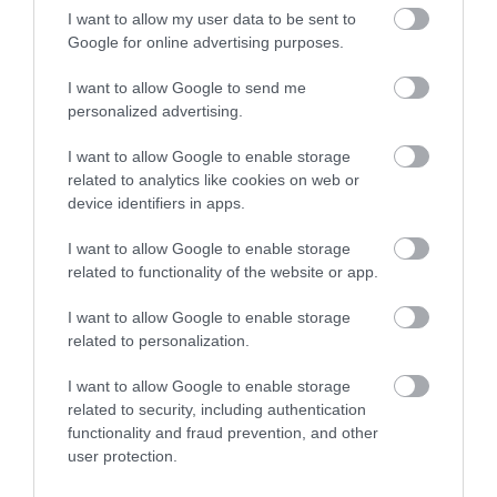
I want to allow my user data to be sent to
Google for online advertising purposes.
I want to allow Google to send me
personalized advertising.
I want to allow Google to enable storage
related to analytics like cookies on web or
device identifiers in apps.
I want to allow Google to enable storage
related to functionality of the website or app.
I want to allow Google to enable storage
related to personalization.
2025. OKTÓBER 2. ● OLÁH-BEBESI BORBÁLA
Ezekben az országokban
I want to allow Google to enable storage
Október 12-től élesben indul az Európai
vezetik be először az EU új…
related to security, including authentication
Unió új beléptetőrendszere, az Entry/Exit
functionality and fraud prevention, and other
System (EES).
user protection.
OLÁH-BEBESI BORBÁLA