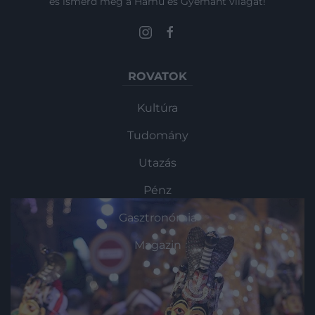
és ismerd meg a Hamu és Gyémánt világát!
ROVATOK
Kultúra
Tudomány
Utazás
Pénz
Gasztronómia
Magazin
HG MEDIA