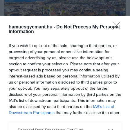
hamuesgyemant.hu -
Do Not Process My Personal
Information
If you wish to opt-out of the sale, sharing to third parties, or
processing of your personal or sensitive information for
targeted advertising by us, please use the below opt-out
section to confirm your selection. Please note that after your
2025. OKTÓBER 7. ● HAMU ÉS GYÉMÁNT
opt-out request is processed you may continue seeing
7 hely a világon, ahol pénzt
interest-based ads based on personal information utilized by
Új életre vágynánk egy mediterrán
us or personal information disclosed to third parties prior to
kapunk, ha új életet kezdünk
faluban vagy egy alpesi völgyben? A világ
your opt-out. You may separately opt-out of the further
disclosure of your personal information by third parties on the
néhány országa ma már nemcsak tárt
HAMU ÉS GYÉMÁNT
IAB’s list of downstream participants. This information may
karokkal, hanem anyagi támogatással is
also be disclosed by us to third parties on the
IAB’s List of
várja azokat, akik hajlandóak náluk új
Downstream Participants
that may further disclose it to other
otthont teremteni.
third parties.
Please note that this website/app uses one or more Google