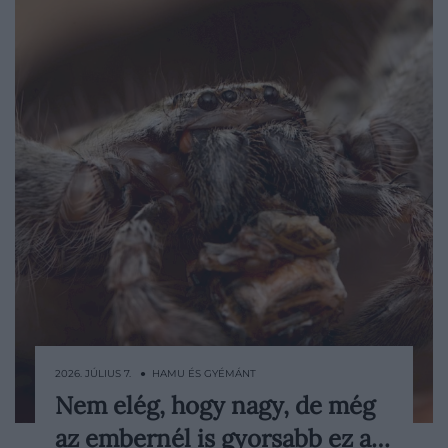
2026. JÚLIUS 7. ● HAMU ÉS GYÉMÁNT
Nem elég, hogy nagy, de még
Egy friss kutatás szerint egy ausztráliai
az embernél is gyorsabb ez a…
vadászpók lehet a világ leggyorsabban