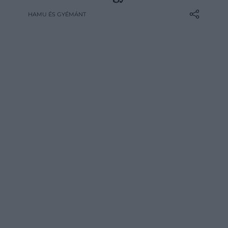
futó pókja: majdnem 3,6 métert tett meg
HAMU ÉS GYÉMÁNT
másodpercenként, vagyis elég gyors
ahhoz, hogy utolérjen egy kocogó
embert.