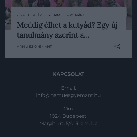
HG MEDIA
2024. FEBRUÁR 13. ● HAMU ÉS GYÉMÁNT
Magazin-előfizetés
Meddig élhet a kutyád? Egy új
Az emberi fajra vonatkozóan számos olyan
Haszon
tanulmány szerint a…
index létezik, amely megmutatja –
In
különböző tényezők függvényében – a
HAMU ÉS GYÉMÁNT
várható élettartamot. Házi
Vince
kedvenceinkkel kapcsolatban azonban
eddig nehezen bocsátkozhattunk
jóslatokba, melynek oka, hogy nem
KAPCSOLAT
léteztek releváns kutatási adatok. Egy
friss tanulmány…
Email:
info@hamuesgyemant.hu
Cím:
1024 Budapest,
Margit krt. 5/A, 3. em. 1. a