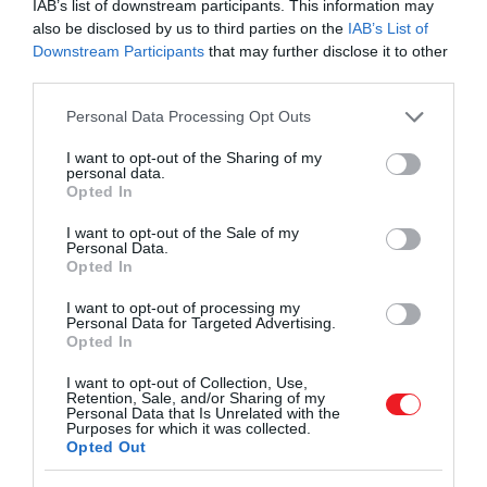
IAB’s list of downstream participants. This information may
also be disclosed by us to third parties on the
IAB’s List of
Downstream Participants
that may further disclose it to other
third parties.
Please note that this website/app uses one or more Google
Personal Data Processing Opt Outs
services and may gather and store information including but
not limited to your visit or usage behaviour. You may click to
I want to opt-out of the Sharing of my
personal data.
grant or deny consent to Google and its third-party tags to
Opted In
use your data for below specified purposes in below Google
consent section.
I want to opt-out of the Sale of my
Personal Data.
Opted In
I want to opt-out of processing my
Personal Data for Targeted Advertising.
Opted In
2024. MÁJUS 19. ● HAMU ÉS GYÉMÁNT
Olyan Föld-méretű bolygót
I want to opt-out of Collection, Use,
Mindössze 55 fényévre található a
Retention, Sale, and/or Sharing of my
találtak kutatók, ahol az éjjel…
Personal Data that Is Unrelated with the
Napunktól az az exobolygó, amely
Purposes for which it was collected.
leginkább ultrahideg törpecsillagával való
Opted Out
HAMU ÉS GYÉMÁNT
különös kapcsolata miatt keltette fel a