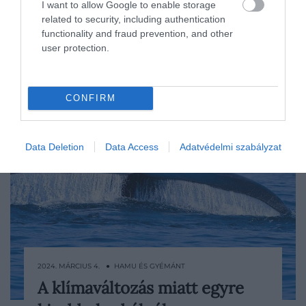
I want to allow Google to enable storage
related to security, including authentication
functionality and fraud prevention, and other
user protection.
CONFIRM
Data Deletion
Data Access
Adatvédelmi szabályzat
2024. MÁRCIUS 4. ● HAMU ÉS GYÉMÁNT
A klímaváltozás miatt egyre
Az északi simabálnák egyre jobban