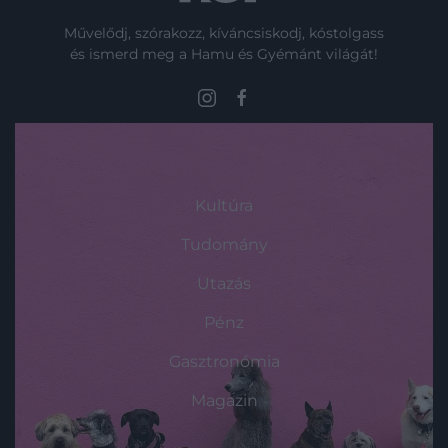
Művelődj, szórakozz, kíváncsiskodj, kóstolgass
és ismerd meg a Hamu és Gyémánt világát!
ROVATOK
Kultúra
Tudomány
Utazás
Pénz
Gasztronómia
Magazin