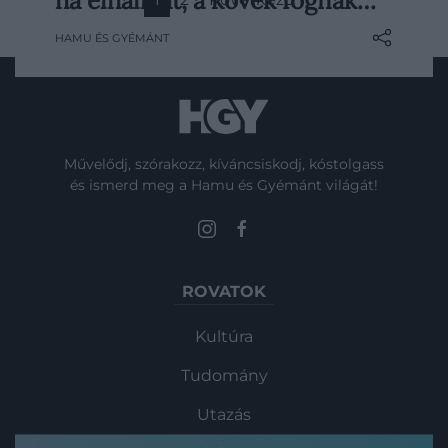
ha elhallgat, a kövek fognak…
megjelenő antológia, melybe neves
szerzők adott témában írt verseit,
HAMU ÉS GYÉMÁNT
novelláit, gondolatait olvashatjuk.
Cikksorozatunkban ezekből a szövegből
válogatunk. Ebben a részben Halász Rita
novellájának egy részletét tolmácsoljuk.
Művelődj, szórakozz, kíváncsiskodj, kóstolgass
és ismerd meg a Hamu és Gyémánt világát!
ROVATOK
Kultúra
Tudomány
Utazás