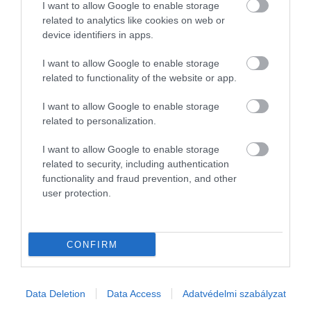
I want to allow Google to enable storage
related to analytics like cookies on web or
device identifiers in apps.
I want to allow Google to enable storage
related to functionality of the website or app.
I want to allow Google to enable storage
related to personalization.
I want to allow Google to enable storage
related to security, including authentication
functionality and fraud prevention, and other
2023. NOVEMBER 8. ● HAMU ÉS GYÉMÁNT
user protection.
Krizsó Szilvia: Rohadtbili
Az Alibi - hat hónapra egy félévente
megjelenő antológia, melybe neves
HAMU ÉS GYÉMÁNT
CONFIRM
szerzők adott témában írt verseit,
novelláit, gondolatait olvashatjuk.
Cikksorozatunkban ezekből a szövegből
Data Deletion
Data Access
Adatvédelmi szabályzat
válogatunk. Ebben a részben Krizsó Szilvia