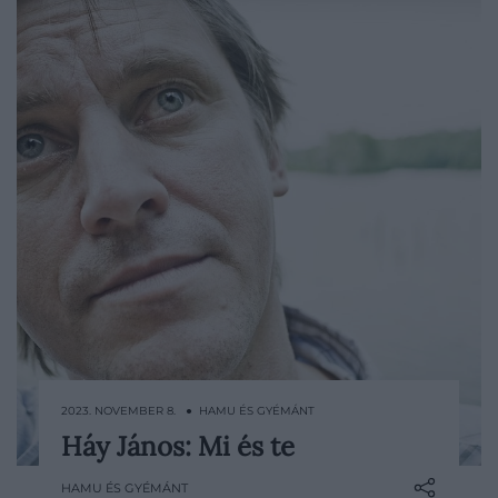
2023. NOVEMBER 8. ● HAMU ÉS GYÉMÁNT
Háy János: Mi és te
Az Alibi - hat hónapra egy félévente
megjelenő antológia, melybe neves
HAMU ÉS GYÉMÁNT