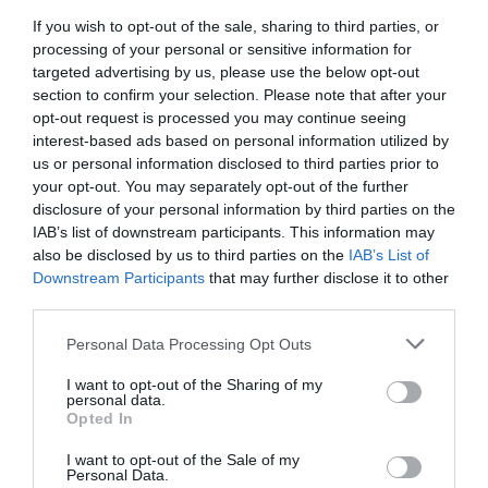
If you wish to opt-out of the sale, sharing to third parties, or
processing of your personal or sensitive information for
targeted advertising by us, please use the below opt-out
section to confirm your selection. Please note that after your
opt-out request is processed you may continue seeing
interest-based ads based on personal information utilized by
us or personal information disclosed to third parties prior to
2023. NOVEMBER 8. ● HAMU ÉS GYÉMÁNT
your opt-out. You may separately opt-out of the further
disclosure of your personal information by third parties on the
Boldizsár Ildikó: Az idegen
Az Alibi - hat hónapra egy félévente
IAB’s list of downstream participants. This information may
also be disclosed by us to third parties on the
IAB’s List of
megjelenő antológia, melybe neves
HAMU ÉS GYÉMÁNT
Downstream Participants
that may further disclose it to other
szerzők adott témában írt verseit,
third parties.
novelláit, gondolatait olvashatjuk.
Cikksorozatunkban ezekből a szövegből
Please note that this website/app uses one or more Google
Personal Data Processing Opt Outs
válogatunk. Ebben a részben Boldizsár
services and may gather and store information including but
not limited to your visit or usage behaviour. You may click to
I want to opt-out of the Sharing of my
Ildikó egyik novellájának részletét
personal data.
grant or deny consent to Google and its third-party tags to
tolmácsoljuk.
Opted In
use your data for below specified purposes in below Google
consent section.
I want to opt-out of the Sale of my
Personal Data.