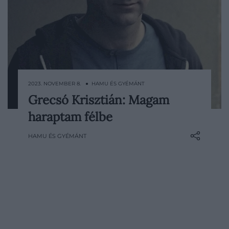
2023. NOVEMBER 8. ● HAMU ÉS GYÉMÁNT
Grecsó Krisztián: Magam
Az Alibi - hat hónapra egy félévente
haraptam félbe
megjelenő antológia, melybe neves
szerzők adott témában írt verseit,
HAMU ÉS GYÉMÁNT
novelláit, gondolatait olvashatjuk.
Cikksorozatunkban ezekből a szövegből
válogatunk. Ebben a részben Grecsó
Krisztián egyik versét tolmácsoljuk.