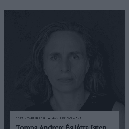
2023. NOVEMBER 8. ● HAMU ÉS GYÉMÁNT
Tompa Andrea: És látta Isten,