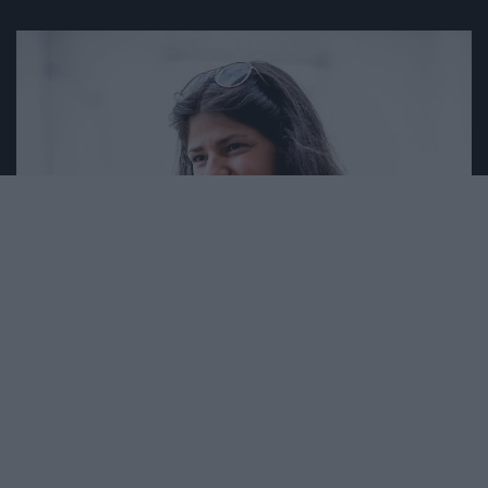
2022. FEBRUÁR 15. ● HAMU ÉS GYÉMÁNT
Turi Tímea: Két út
Az Alibi - hat hónapra egy félévente