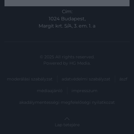
erejére és fontosságára emlékeztet
minket.
Cím:
1024 Budapest,
Margit krt. 5/A, 3. em. 1. a
© 2025 All rights reserved.
Powered by
HG Media
.
moderálási szabályzat
adatvédelmi szabályzat
ászf
médiaajánló
impresszum
akadálymentességi megfelelőségi nyilatkozat
Lap tetejére