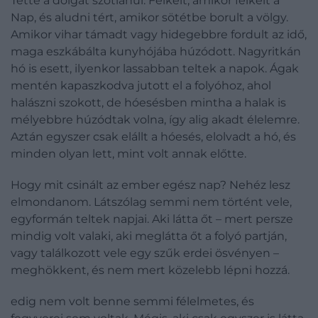
Tette a dolgát szótlanul. Felkelt, amikor felkelt a
Nap, és aludni tért, amikor sötétbe borult a völgy.
Amikor vihar támadt vagy hidegebbre fordult az idő,
maga eszkábálta kunyhójába húzódott. Nagyritkán
hó is esett, ilyenkor lassabban teltek a napok. Ágak
mentén kapaszkodva jutott el a folyóhoz, ahol
halászni szokott, de hóesésben mintha a halak is
mélyebbre húzódtak volna, így alig akadt élelemre.
Aztán egyszer csak elállt a hóesés, elolvadt a hó, és
minden olyan lett, mint volt annak előtte.
Hogy mit csinált az ember egész nap? Nehéz lesz
elmondanom. Látszólag semmi nem történt vele,
egyformán teltek napjai. Aki látta őt – mert persze
mindig volt valaki, aki meglátta őt a folyó partján,
vagy találkozott vele egy szűk erdei ösvényen –
meghökkent, és nem mert közelebb lépni hozzá.
edig nem volt benne semmi félelmetes, és