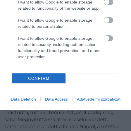
kiáltások hasították a levegőt. A völgykatlan túlsó
I want to allow Google to enable storage
related to functionality of the website or app.
oldaláról halálsikolyokat sodort a szél, és amikor az
ember hallotta ezt, arra gondolt, hogy meg kell
I want to allow Google to enable storage
mentenie a többieket.
related to personalization.
Ahogy fölért a hegy tetejére, látta, hogy a völgy,
I want to allow Google to enable storage
mint egy hatalmas tál, lassan megtelik vízzel. Vele
related to security, including authentication
szemben, a másik hegy csúcsán, több száz ember
functionality and fraud prevention, and other
user protection.
szorongott. Az eső azonban szünet nélkül zuhogott,
és a víz tovább emelkedett, könyörtelen
gyorsasággal nyelve el minden útjába kerülő
szárazföldet, nem kímélve sem embert, sem állatot.
CONFIRM
Víz volt mindenütt, és a víz alatt mindaz, ami egykor
az élet forrása volt. Az ember hallotta a vízbe zuhanó
Data Deletion
Data Access
Adatvédelmi szabályzat
asszonyok s gyerekek zokogását és a férfiak átkait, s
már tudta, mit kell tennie. Azt, amit addig még
soha. Megnyitotta száját és mesélni kezdett.
Történeteket mondott a felkelő Napról, a sötétbe