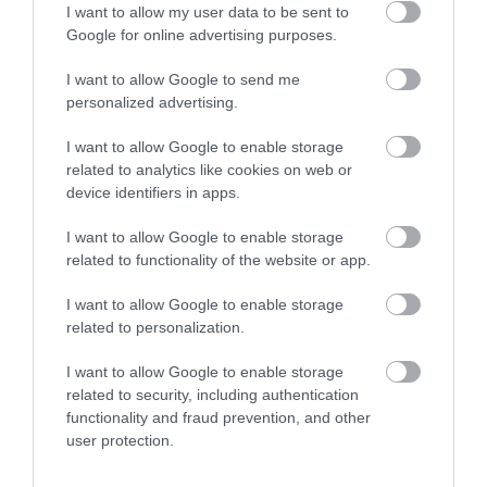
I want to allow my user data to be sent to
Google for online advertising purposes.
A legfrissebb kötet megrendelhető a kiadónktól
ide
I want to allow Google to send me
personalized advertising.
kattintva
, valamint megvásárolható az Alexandra,
Libri és Líra könyvesboltokban is.
I want to allow Google to enable storage
related to analytics like cookies on web or
Nyitókép: Hamu és Gyémánt/Dobos Tamás
device identifiers in apps.
IRODALOM
GRECSÓ KRISZTIÁN
ALIBI
I want to allow Google to enable storage
related to functionality of the website or app.
ALIBI HAT HÓNAPRA
NOVELLA
VERS
I want to allow Google to enable storage
related to personalization.
ÍRÓ
KÖLTŐ
KÖLTEMÉNY
REGÉNY
I want to allow Google to enable storage
ANTOLÓGIA
related to security, including authentication
2026. JÚLIUS 25. ● KULTÚRA
functionality and fraud prevention, and other
Matt Damon lánya egyetlen feltétellel
user protection.
hajlandó megnézni…
2026. JÚLIUS 21. ● KULTÚRA
A leggazdagabb francia hercegnő, aki