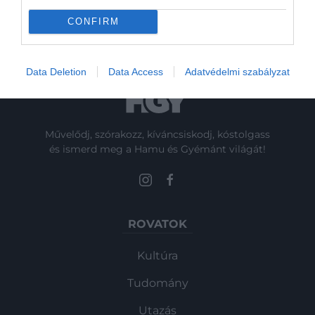
ágyúval támadt a…
CONFIRM
Data Deletion
Data Access
Adatvédelmi szabályzat
Művelődj, szórakozz, kíváncsiskodj, kóstolgass
és ismerd meg a Hamu és Gyémánt világát!
ROVATOK
Kultúra
Tudomány
Utazás