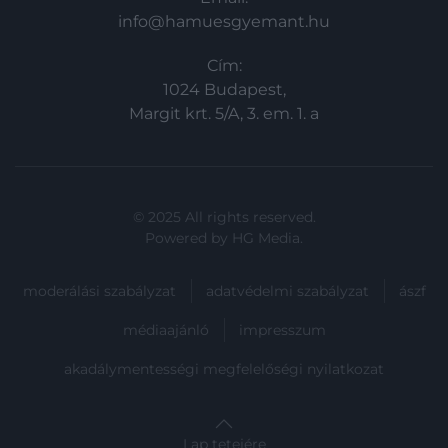
info@hamuesgyemant.hu
Cím:
1024 Budapest,
Margit krt. 5/A, 3. em. 1. a
© 2025 All rights reserved.
Powered by
HG Media
.
moderálási szabályzat
adatvédelmi szabályzat
ászf
médiaajánló
impresszum
akadálymentességi megfelelőségi nyilatkozat
Lap tetejére