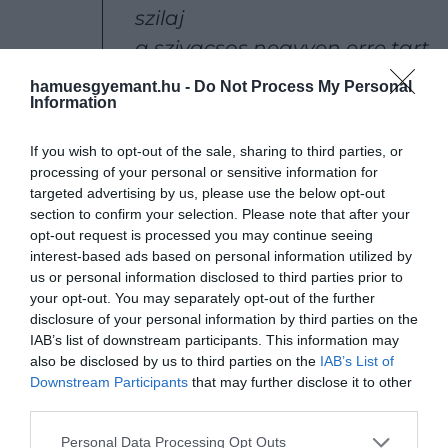
szilaj
a szivacsos negyven erre tart
sugdossa sokasodj fijalj
hamuesgyemant.hu -
Do Not Process My Personal
Information
If you wish to opt-out of the sale, sharing to third parties, or
processing of your personal or sensitive information for
teljesítem majd ahogy ők
targeted advertising by us, please use the below opt-out
isten háta mögött a kvóta
section to confirm your selection. Please note that after your
opt-out request is processed you may continue seeing
nincs ennél lejjebb temetők
interest-based ads based on personal information utilized by
terek és csak szól a nóta
us or personal information disclosed to third parties prior to
your opt-out. You may separately opt-out of the further
disclosure of your personal information by third parties on the
IAB’s list of downstream participants. This information may
also be disclosed by us to third parties on the
IAB’s List of
elérhetetlen és savanyú
Downstream Participants
that may further disclose it to other
third parties.
a teremtés álmatlan napjai
végtére oka van mar a bú
Please note that this website/app uses one or more Google
Personal Data Processing Opt Outs