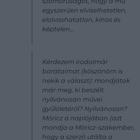
szomorúságot, hogy a mű
egyszerűen elviselhetetlen,
elolvashatatlan, kínos és
képtelen…
Kérdezem irodalmár
barátaimat (köszönöm is
nekik a választ): mondjátok
már meg, ki beszélt
nyilvánosan művei
gyűlöletéről? Nyilvánosan?
Móricz a naplójában (azt
mondja a Móricz-szakember,
hogy a szerző utálta a