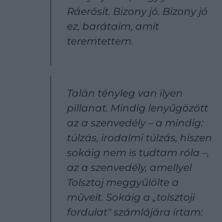
Ráerősít. Bizony jó. Bizony jó
ez, barátaim, amit
teremtettem.
Talán tényleg van ilyen
pillanat. Mindig lenyűgözött
az a szenvedély – a mindig:
túlzás, irodalmi túlzás, hiszen
sokáig nem is tudtam róla –,
az a szenvedély, amellyel
Tolsztoj meggyűlölte a
műveit. Sokáig a „tolsztoji
fordulat" számlájára írtam: