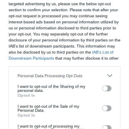
targeted advertising by us, please use the below opt-out
műveket, velük a régi
section to confirm your selection. Please note that after your
önmagát. A frivolt, a világit.
opt-out request is processed you may continue seeing
interest-based ads based on personal information utilized by
Ez volt a nyilvánosság
us or personal information disclosed to third parties prior to
számára – a tanítványok.
your opt-out. You may separately opt-out of the further
disclosure of your personal information by third parties on the
IAB’s list of downstream participants. This information may
also be disclosed by us to third parties on the
IAB’s List of
Downstream Participants
that may further disclose it to other
Az igazi arcrongálás
third parties.
titokban zajlik, naplóban,
Please note that this website/app uses one or more Google
Personal Data Processing Opt Outs
utókornak szánt
services and may gather and store information including but
not limited to your visit or usage behaviour. You may click to
I want to opt-out of the Sharing of my
önéletrajzban, levelekben.
personal data.
grant or deny consent to Google and its third-party tags to
Opted In
Pedig nyilván nem így
use your data for below specified purposes in below Google
consent section.
kezdődött.
I want to opt-out of the Sale of my
Personal Data.
Opted In
I want to opt-out of processing my