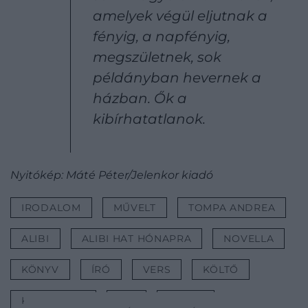
amelyek végül eljutnak a
fényig, a napfényig,
megszületnek, sok
példányban hevernek a
házban. Ők a
kibírhatatlanok.
Nyitókép: Máté Péter/Jelenkor kiadó
IRODALOM
MŰVELT
TOMPA ANDREA
ALIBI
ALIBI HAT HÓNAPRA
NOVELLA
KÖNYV
ÍRÓ
VERS
KÖLTŐ
KÖLTEMÉNY
MŰ
ÍRÓNŐ