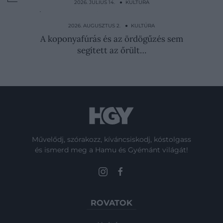
2026. JÚLIUS 14. ● KULTÚRA
A lázadó örökösnő, aki rózsaszínre festette
a haját és…
2026. AUGUSZTUS 2. ● KULTÚRA
A koponyafúrás és az ördögűzés sem
segített az őrült…
Művelődj, szórakozz, kíváncsiskodj, kóstolgass
és ismerd meg a Hamu és Gyémánt világát!
ROVATOK