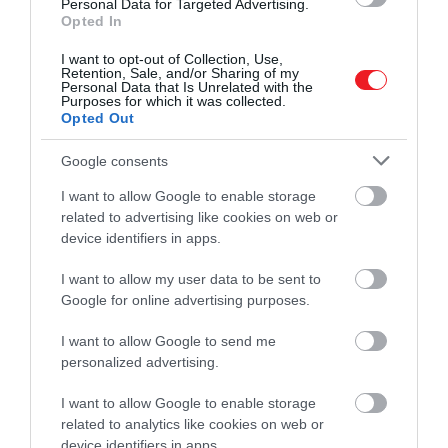
Personal Data for Targeted Advertising.
Hanem:
Opted In
I want to opt-out of Collection, Use,
Retention, Sale, and/or Sharing of my
Personal Data that Is Unrelated with the
Purposes for which it was collected.
Opted Out
„És látta Isten, hogy ez jó." A
teremtés nyugtázása ez.
Google consents
Megcsinálja a földet, a
I want to allow Google to enable storage
napot, az embert, a vizeket,
related to advertising like cookies on web or
device identifiers in apps.
állatokat (nem ebben a
sorrendben), és min det
I want to allow my user data to be sent to
Google for online advertising purposes.
rendre megnézi, és látja,
látja, mert nem vak, hát látja,
I want to allow Google to send me
personalized advertising.
hogy ez jó. Eddig jó. A
legjobb, amit képes
I want to allow Google to enable storage
related to analytics like cookies on web or
megalkotni. Megy tovább,
device identifiers in apps.