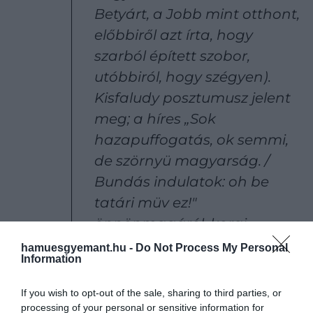
Betyárt, a Jobb mint otthont,
előbbiről azt írta, hogy
szarból épített szobor,
utóbbiról, hogy szégyen).
Kisfaludy posztumusz jelent
meg; a híres „Sok
hazapuffogatás, ok semmi,
de szörnyü magyarság. /
Bundás indulatok: oh be
tatári müv ez!"
önnönmagáról, korai
művéről szól. Tolsztoj – de ő
hamuesgyemant.hu -
Do Not Process My Personal
Information
sem „beszélt", hanem
őrjöngött. A tanítványoknak.
If you wish to opt-out of the sale, sharing to third parties, or
Amikor megtagadta őket, a
processing of your personal or sensitive information for