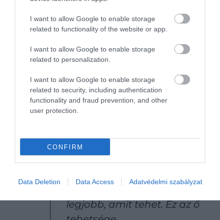
jön a következő.
I want to allow Google to enable storage
related to functionality of the website or app.
I want to allow Google to enable storage
Mindaddig, amíg még egy
related to personalization.
vessző kitehető, amíg valami
I want to allow Google to enable storage
javítható, amíg még a
related to security, including authentication
sajátja, pedig leszakadóban
functionality and fraud prevention, and other
user protection.
van, már utazik a nyomda, a
sokszorosítás, a kötészet felé,
mégiscsak azt látja, hogy jó.
CONFIRM
Megalkotja, mint a
teremtője, megnézi,
Data Deletion
Data Access
Adatvédelmi szabályzat
tudomásul veszi: ez jó. A
legjobb, amit tehet. Ez az ő
tehetsége.