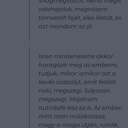
Világmegváltót. Néha mégis
odahajolok, megnézem
tömvetelt fejét, éles illatát, és
azt mondom: ez jó.
Isten mindenesetre akkor
haragszik meg az emberre,
tudjuk, mikor: amikor azt a
kevés szabályt, amit felállít
neki, megszegi. Súlyosan
megszegi. Majdnem
autodafé lesz ez is. Az ember,
mint Isten műalkotása,
megy a maga útján, romlik,