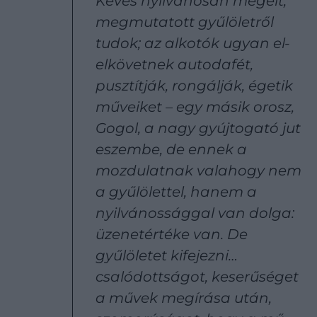
Kevés nyilvánosan megélt,
megmutatott gyűlöletről
tudok; az alkotók ugyan el-
elkövetnek autodafét,
pusztítják, rongálják, égetik
műveiket – egy másik orosz,
Gogol, a nagy gyújtogató jut
eszembe, de ennek a
mozdulatnak valahogy nem
a gyűlölettel, hanem a
nyilvánossággal van dolga:
üzenetértéke van. De
gyűlöletet kifejezni…
csalódottságot, keserűséget
a művek megírása után,