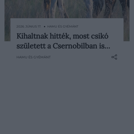
2026. JÚNIUS 17. ● HAMU ÉS GYÉMÁNT
Kihaltnak hitték, most csikó
Sokáig úgy tűnt, hogy a Przsevalszkij-ló
született a Csernobilban is…
története szomorú véget ér, miután a faj a
kihalás szélére sodródott. A világ utolsó
HAMU ÉS GYÉMÁNT
valóban vadon élő lovaként számon
tartott állat a 20. század közepére teljesen
eltűnt a természetből, nemrég azonban
jó…