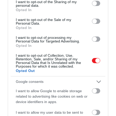
not limited to your visit or usage behaviour. You may click to
I want to opt-out of the Sharing of my
personal data.
grant or deny consent to Google and its third-party tags to
Opted In
use your data for below specified purposes in below Google
2024. JÚLIUS 26. ● TURI DÁNIEL
consent section.
I want to opt-out of the Sale of my
Kihaltnak hitték, ma már
Personal Data.
Pár évtizeddel ezelőtt hivatalosan is
Opted In
Magyarországon él a legtöbb…
kihaltnak tekintették az aranysakálokat,
I want to opt-out of processing my
miután az utolsó magyarországi egyedet
Personal Data for Targeted Advertising.
TURI DÁNIEL
Opted In
a források szerint 1942-ben kilőtték.
Köszönhetően a visszatelepítési
I want to opt-out of Collection, Use,
folyamatoknak és a faj megmentésének
Retention, Sale, and/or Sharing of my
Personal Data that Is Unrelated with the
érdekében hozott döntéseknek, ma már
Purposes for which it was collected.
Opted Out
az ország 86 százalékában újra…
Google consents
I want to allow Google to enable storage
related to advertising like cookies on web or
device identifiers in apps.
I want to allow my user data to be sent to