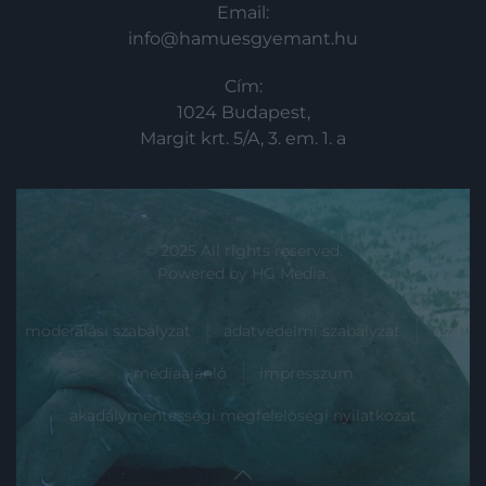
Email:
info@hamuesgyemant.hu
Cím:
1024 Budapest,
Margit krt. 5/A, 3. em. 1. a
© 2025 All rights reserved.
Powered by
HG Media
.
moderálási szabályzat
adatvédelmi szabályzat
ászf
médiaajánló
impresszum
akadálymentességi megfelelőségi nyilatkozat