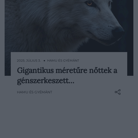
2025. JÚLIUS 3. ● HAMU ÉS GYÉMÁNT
Gigantikus méretűre nőttek a
Pár hónapja számoltunk be arról, hogy
génszerkeszett…
megszülettek az első génmódosított
farkaskölykök, amelyek a kihalt
HAMU ÉS GYÉMÁNT
rémfarkasokra hasonlítanak. Mostanra
hatalmasra nőttek és a kutatók szerint
tényleg egyre inkább emlékeztetnek az
ősi vadállatokra.