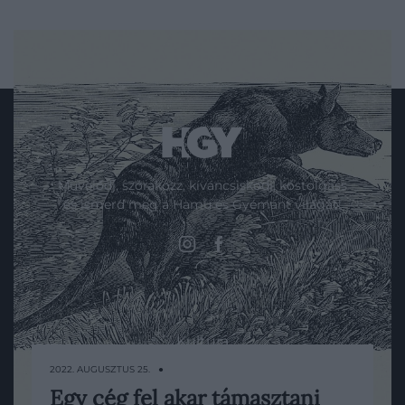
Művelődj, szórakozz, kíváncsiskodj, kóstolgass
és ismerd meg a Hamu és Gyémánt világát!
ROVATOK
Kultúra
2022. AUGUSZTUS 25. ●
Tudomány
Egy cég fel akar támasztani