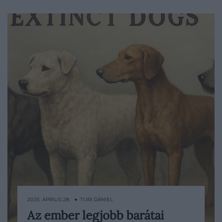
2025. ÁPRILIS 28. ● TURI DÁNIEL
Az ember legjobb barátai
Az emberek és a kutyák közti kapcsolat