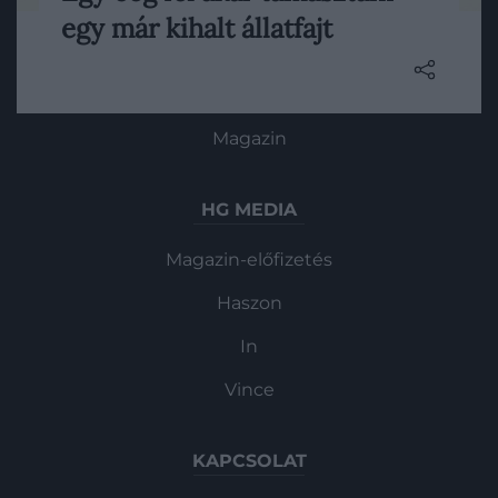
A Colossal nevű cég számára a farkas
Utazás
egy már kihalt állatfajt
méretű erszényes visszahozása egy
Pénz
nagyobb, mamutterv egyik lépése.
Gasztronómia
Magazin
HG MEDIA
Magazin-előfizetés
Haszon
In
Vince
KAPCSOLAT