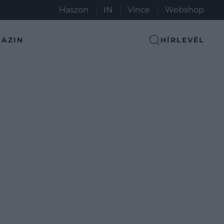
Haszon
IN
Vince
Webshop
AZIN
HÍRLEVÉL