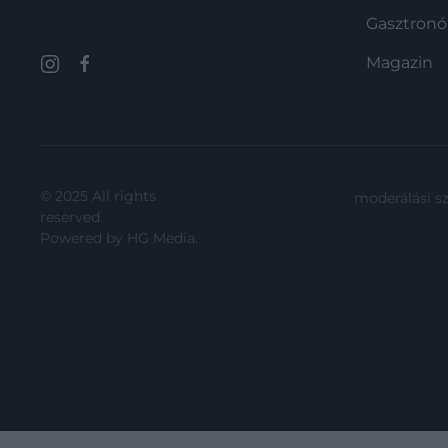
Gasztron
Magazin
© 2025 All rights
moderálási s
reserved.
Powered by
HG Media
.