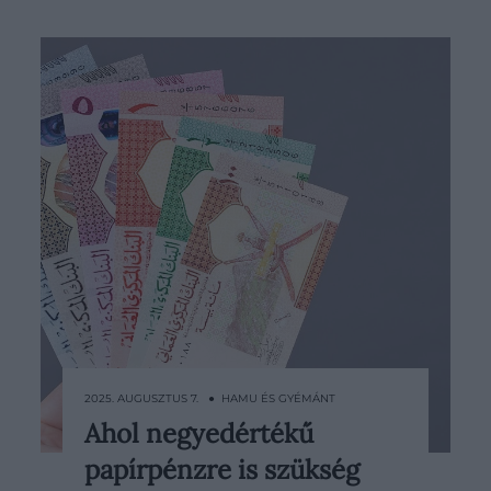
2025. AUGUSZTUS 7. ● HAMU ÉS GYÉMÁNT
Ahol negyedértékű
Miközben a világ gyengébb
papírpénzre is szükség
valutáihoz hatalmas címletek