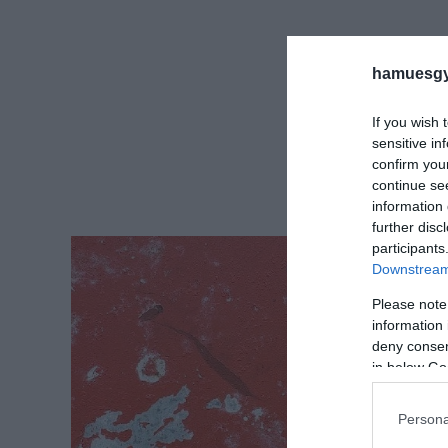
hamuesgy
If you wish 
sensitive in
confirm you
continue se
information 
further disc
participants
Downstream 
Please note
information 
deny consent
in below Go
Persona