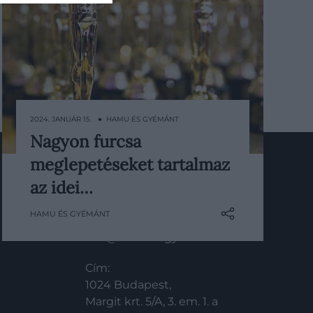
2024. JANUÁR 15. ● HAMU ÉS GYÉMÁNT
Nagyon furcsa
Az Oscar-ajándékcsomag – amelyet
meglepetéseket tartalmaz
minden évben a jelöltek
megkapnak, függetlenül attól, hogy
az idei…
KAPCSOLAT
nyernek-e vagy sem – idén is tele
HAMU ÉS GYÉMÁNT
lesz mindenféle drágábbnál drágább
Email:
meglepetéssel.
info@hamuesgyemant.hu
Cím:
1024 Budapest,
Margit krt. 5/A, 3. em. 1. a