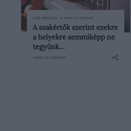
2026. ÁPRILIS 10. ● HAMU ÉS GYÉMÁNT
A szakértők szerint ezekre
A szállodai szobák alapvetően egy
a helyekre semmiképp ne
biztonságos teret jelentenek az
utazás alatt, különösen az
tegyünk…
értékeinknek. A szakértők azonban
HAMU ÉS GYÉMÁNT
arra figyelmeztetnek, hogy nem
mindegy, hova tesszük holmijainkat,
hiszen a tolvajok pontosan tudják,
hol nézzenek szét először. Mutatjuk,
mely…