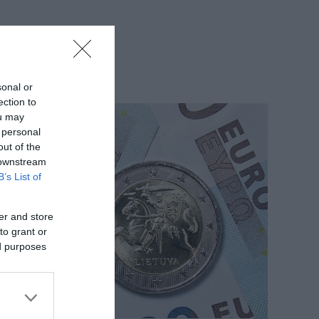
sonal or
ection to
ou may
 personal
out of the
 downstream
B’s List of
er and store
to grant or
ed purposes