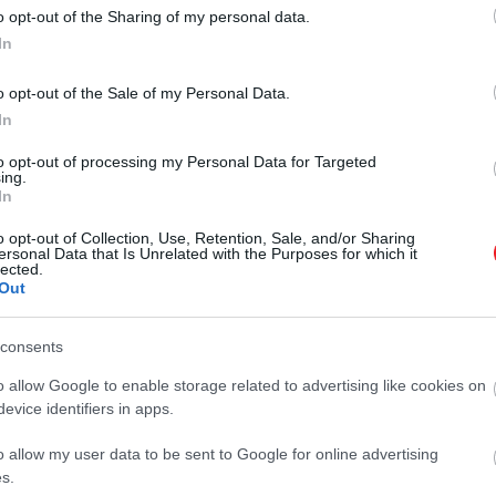
Lehet, hogy te sem
A múmia szó hallatán sokunknak
o opt-out of the Sharing of my personal data.
hallottál még a Vácon
egyből az ókori Egyiptom és a fáraók
In
világa ugrik be. Azonban a
megtalált több…
o opt-out of the Sale of my Personal Data.
mumifikálódás nem csupán az
In
HAMU ÉS GYÉMÁNT
egyiptomi civilizáció sajátossága
volt: ez egy biológiai folyamat, amely
to opt-out of processing my Personal Data for Targeted
során a víz eltűnése miatt a holttest
ing.
In
kiszárad és pergamenszerű állagot
ölt. Ez a jelenség természetes…
o opt-out of Collection, Use, Retention, Sale, and/or Sharing
ersonal Data that Is Unrelated with the Purposes for which it
lected.
Out
consents
o allow Google to enable storage related to advertising like cookies on
evice identifiers in apps.
o allow my user data to be sent to Google for online advertising
s.