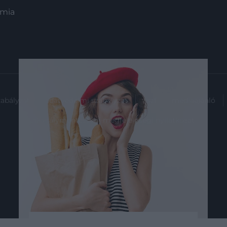
ómia
zabályzat
adatvédelmi szabályzat
ászf
médiaajánló
akadálymentességi megfelelőségi nyilatkozat
2022. DECEMBER 1. ● KOVÁCS EMESE