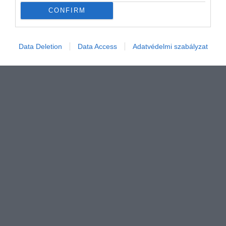
Az univerzum persze mindig tartogat
CONFIRM
meglepetéseket, így történhet meg az,
hogy a hónap végén szinte teljesen
eltűnnek majd a planéta…
Data Deletion
Data Access
Adatvédelmi szabályzat