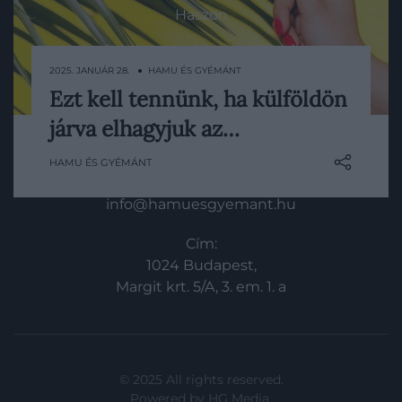
Haszon
In
2025. JANUÁR 28. ● HAMU ÉS GYÉMÁNT
Vince
Ezt kell tennünk, ha külföldön
Kevés dolog kellemetlenebb, mint az, ha
járva elhagyjuk az…
utazás közben elveszítjük az útlevelünket
KAPCSOLAT
vagy a személyi igazolványunkat. Bár a
HAMU ÉS GYÉMÁNT
helyzet elképesztően frusztráló,
Email:
szerencsére több megoldás is van rá –
info@hamuesgyemant.hu
mutatjuk, melyek ezek.
Cím:
1024 Budapest,
Margit krt. 5/A, 3. em. 1. a
© 2025 All rights reserved.
Powered by
HG Media
.