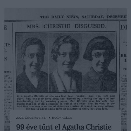
2025. DECEMBER 3. ● BÓDY KOLOS
99 éve tűnt el Agatha Christie
1926 decemberében a fél világ a