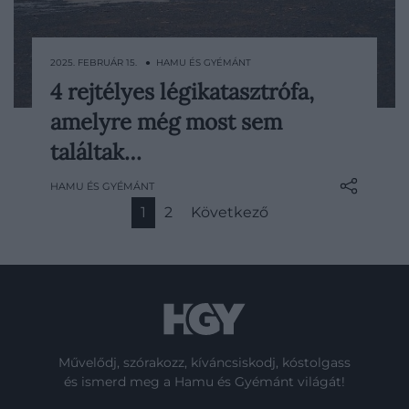
2025. FEBRUÁR 15. ● HAMU ÉS GYÉMÁNT
4 rejtélyes légikatasztrófa,
Bár rengetegen félünk a repüléstől,
amelyre még most sem
statisztikák bizonyítják, hogy ez a
legbiztonságosabb közlekedési mód, a
találtak…
katasztrófák esélye ugyanis 1 a 14
HAMU ÉS GYÉMÁNT
millióhoz. Ennek ellenére az elmúlt
évtizedekben történtek tragikus légi
1
2
Következő
balesetek, amelyek közül többet még ma
sem tudták felderíteni a szakértők.
Művelődj, szórakozz, kíváncsiskodj, kóstolgass
és ismerd meg a Hamu és Gyémánt világát!