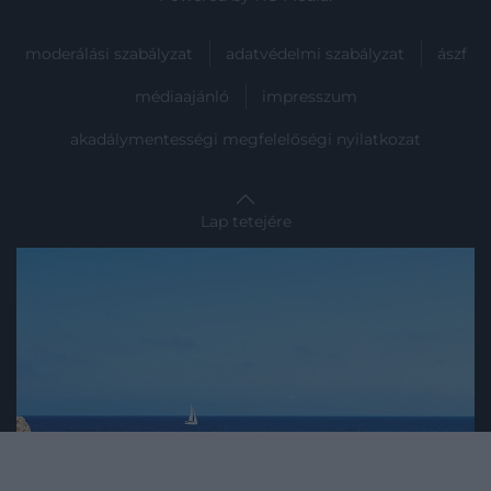
moderálási szabályzat
adatvédelmi szabályzat
ászf
médiaajánló
impresszum
akadálymentességi megfelelőségi nyilatkozat
Lap tetejére