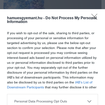
hamuesgyemant.hu -
Do Not Process My Personal
Information
If you wish to opt-out of the sale, sharing to third parties, or
processing of your personal or sensitive information for
targeted advertising by us, please use the below opt-out
section to confirm your selection. Please note that after your
opt-out request is processed you may continue seeing
2025. ÁPRILIS 17. ● TURI DÁNIEL
interest-based ads based on personal information utilized by
Eltűnt emberek felkutatását
us or personal information disclosed to third parties prior to
A mesterséges intelligencia rohamos
your opt-out. You may separately opt-out of the further
segíti az MI, ami pont úgy…
fejlődésével immár nemcsak gyóntatni
disclosure of your personal information by third parties on the
lesznek képesek az önmagukat és a
IAB’s list of downstream participants. This information may
TURI DÁNIEL
világot tanulmányozó rendszerek, de a
also be disclosed by us to third parties on the
IAB’s List of
Downstream Participants
that may further disclose it to other
hírek szerint eltűnt emberek
third parties.
felkutatásában is a segítésgünkre
lehetnek.
Please note that this website/app uses one or more Google
Personal Data Processing Opt Outs