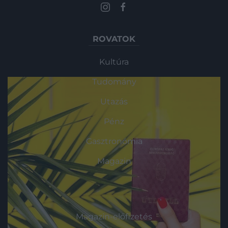
ROVATOK
Kultúra
Tudomány
Utazás
Pénz
Gasztronómia
Magazin
HG MEDIA
Magazin-előfizetés