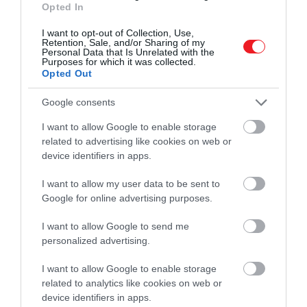
Opted In
Hivatal már 2020-ban is vásárolt jegyeket a
légiközlekedési ágazatnak nyújtott kormányzati
I want to opt-out of Collection, Use,
Retention, Sale, and/or Sharing of my
támogatási csomag részeként a légitársaságoktól.
Personal Data that Is Unrelated with the
Purposes for which it was collected.
Opted Out
A becslések szerint az ajándékozási program
összesen 2 milliárd HK dollárjába (körülbelül 89,5
Google consents
milliárd forint) kerül a hongkongi kormánynak. De
ez megéri még mindig megéri nekik, ugyanis
I want to allow Google to enable storage
Hongkong turisztikai ipara az elmúlt években szinte
related to advertising like cookies on web or
device identifiers in apps.
teljesen összeomlott − először a 2019-es polgári
zavargások, majd a világjárvány és a világ egyik
I want to allow my user data to be sent to
legszigorúbb utazási tilalma miatt.
Google for online advertising purposes.
Forrás:
Time Out
I want to allow Google to send me
personalized advertising.
I want to allow Google to enable storage
related to analytics like cookies on web or
device identifiers in apps.