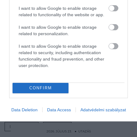
I want to allow Google to enable storage
related to functionality of the website or app.
I want to allow Google to enable storage
related to personalization.
I want to allow Google to enable storage
NYEREMÉNYJÁTÉK! Fizess elő most a Hamu és
related to security, including authentication
Gyémánt magazinra, és legyen tied
functionality and fraud prevention, and other
nyereménykönyveink egyike, vagy egy 2 főre, 2
user protection.
éjszakára szóló wellnesshétvége a harkányi Dráva
Hotelbe! Az előfizetői oldal eléréséhez kattints
IDE
, a
játékszabályt pedig
erre linkre kattintva
éred el!
CONFIRM
Nyitókép: Fotó: Shutterstock
Data Deletion
Data Access
Adatvédelmi szabályzat
HONGKONG
REPÜLŐ
JEGY
INGYENES
UTAZÁS
2026. JÚLIUS 23. ● UTAZÁS