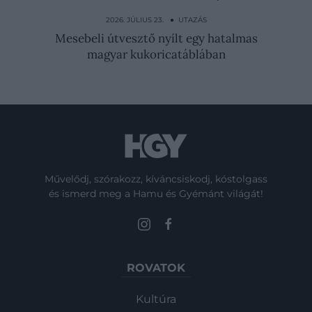
Készüljön mindenki: szinte kizárt, hogy
kikerüljük a…
2026. JÚLIUS 23. ● UTAZÁS
Mesebeli útvesztő nyílt egy hatalmas
magyar kukoricatáblában
Művelődj, szórakozz, kíváncsiskodj, kóstolgass
és ismerd meg a Hamu és Gyémánt világát!
ROVATOK
Kultúra