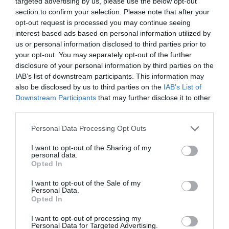
targeted advertising by us, please use the below opt-out
section to confirm your selection. Please note that after your
opt-out request is processed you may continue seeing
interest-based ads based on personal information utilized by
us or personal information disclosed to third parties prior to
your opt-out. You may separately opt-out of the further
disclosure of your personal information by third parties on the
IAB’s list of downstream participants. This information may
also be disclosed by us to third parties on the
IAB’s List of
Downstream Participants
that may further disclose it to other
Fotó:
Shutterstock
third parties.
Please note that this website/app uses one or more Google
Personal Data Processing Opt Outs
A jegyeket a Cathay Pacific, a HK Express, a Hong
services and may gather and store information including but
Kong Airlines és a Greater Bay Airlines
not limited to your visit or usage behaviour. You may click to
I want to opt-out of the Sharing of my
légitársaságok kínálják majd.
personal data.
grant or deny consent to Google and its third-party tags to
Opted In
use your data for below specified purposes in below Google
Ha az ingyenes repülőjegy nem lenne elég, a
consent section.
I want to opt-out of the Sale of my
látogatóknak kedvezményeket is kínálnak
Personal Data.
Opted In
éttermekbe, üzletekbe, múzeumokba és egyéb
szolgáltatásokhoz. Mindez a régió turizmusának
I want to opt-out of processing my
Personal Data for Targeted Advertising.
fellendítését szolgálja. A Hongkongi Turisztikai