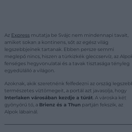
Az
Express
mutatja be Svájc nem mindennapi tavait,
amiket sokan a kontinens, sőt az egész világ
legszebbjeinek tartanak. Ebben persze semmi
meglepő nincs, hiszen a türkizkék gleccservíz, az Alpo
fenséges hegyvonulatai és a tavak tisztasága tényleg
egyedülálló a világon.
Azoknak, akik szeretnénk felfedezni az ország legszeb
természetes víztömegeit, a portál azt javasolja, hogy
Interlaken városában kezdje a túrát
. A városka két
gyönyörű tó, a
Brienz és a Thun
partján fekszik, az
Alpok lábainál.