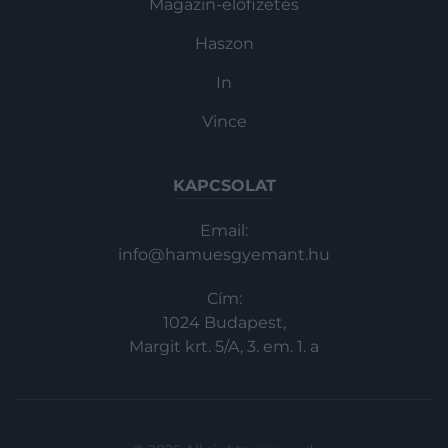
Magazin-előfizetés
Haszon
In
Vince
KAPCSOLAT
Email:
info@hamuesgyemant.hu
Cím:
1024 Budapest,
Margit krt. 5/A, 3. em. 1. a