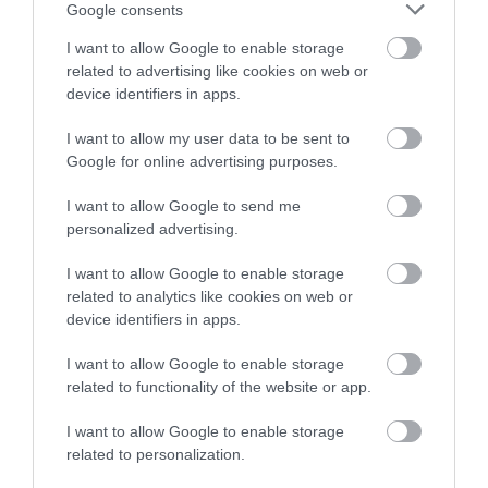
Google consents
I want to allow Google to enable storage
related to advertising like cookies on web or
device identifiers in apps.
I want to allow my user data to be sent to
Google for online advertising purposes.
I want to allow Google to send me
personalized advertising.
I want to allow Google to enable storage
related to analytics like cookies on web or
device identifiers in apps.
I want to allow Google to enable storage
A tavakban egyébként a portál információi szerint mé
related to functionality of the website or app.
nyáron is elég alacsonyan marad a vízhőmérséklet, ezé
csak a legbátrabbak mernek megmártózni ezekben a
I want to allow Google to enable storage
related to personalization.
vizekben.