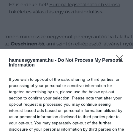
Ez is érdekelhet!
Európa legsétálhatóbb városa
tökéletes választás egy őszi kirándulásra
Innen mindössze negyvenöt percnyi autóútra találha
az
Oeschinen-tó
, ami szintén elképesztő látványt nyú
a turistáknak. A tavat hegyek és zöld legelők veszik
körül, és népszerű kirándulóhely, mely az aktív pihené
hamuesgyemant.hu -
Do Not Process My Personal
kedvelőinek körében igazán kedvelt.
Information
If you wish to opt-out of the sale, sharing to third parties, or
processing of your personal or sensitive information for
targeted advertising by us, please use the below opt-out
section to confirm your selection. Please note that after your
opt-out request is processed you may continue seeing
interest-based ads based on personal information utilized by
us or personal information disclosed to third parties prior to
your opt-out. You may separately opt-out of the further
disclosure of your personal information by third parties on the