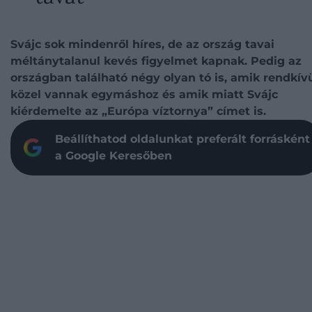
Svájc sok mindenről híres, de az ország tavai
méltánytalanul kevés figyelmet kapnak. Pedig az
országban található négy olyan tó is, amik rendkív
közel vannak egymáshoz és amik miatt Svájc
kiérdemelte az „Európa víztornya” címet is.
Beállíthatod oldalunkat preferált forrásként
a Google Keresőben