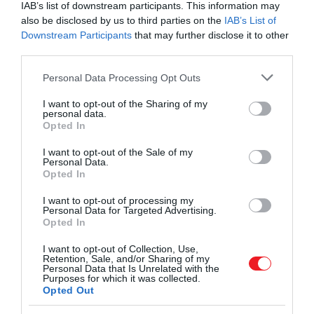
IAB’s list of downstream participants. This information may
also be disclosed by us to third parties on the
IAB’s List of
Az Oeschinen-tó az egyik legszebb tengerszem a
Downstream Participants
that may further disclose it to other
világon
third parties.
Please note that this website/app uses one or more Google
Fotó: Shutterstock y
Personal Data Processing Opt Outs
services and may gather and store information including but
not limited to your visit or usage behaviour. You may click to
I want to opt-out of the Sharing of my
Ráadásul
personal data.
grant or deny consent to Google and its third-party tags to
Opted In
use your data for below specified purposes in below Google
itt található az úgynevezett Oeschinen-i Panoráma tú
consent section.
I want to opt-out of the Sale of my
is, ami egy megterhelő, de mindenképpen
Personal Data.
emlékezetes séta, a terület pedig az UNESCO
Opted In
Világörökség része.
I want to opt-out of processing my
Personal Data for Targeted Advertising.
Opted In
Ezt is olvasd el!
4+1 prágai látnivaló, ami a helyiek
I want to opt-out of Collection, Use,
Retention, Sale, and/or Sharing of my
szerint kihagyhatatlan
Personal Data that Is Unrelated with the
Purposes for which it was collected.
Opted Out