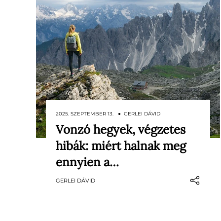
2025. SZEPTEMBER 13. ● GERLEI DÁVID
Vonzó hegyek, végzetes
Ha az Alpokban bekövetkező
hibák: miért halnak meg
tragédiákról esik szó, elsőre
valószínűleg téli síbalesetek, esetleg
ennyien a…
lavinák jutnak az eszünkbe, és
GERLEI DÁVID
valóban: az eddigi tapasztalatok
szerint átlagosan évente 100 ember
veszíti életét a téli hónapokban a
teljes hegységben. Idén nyáron