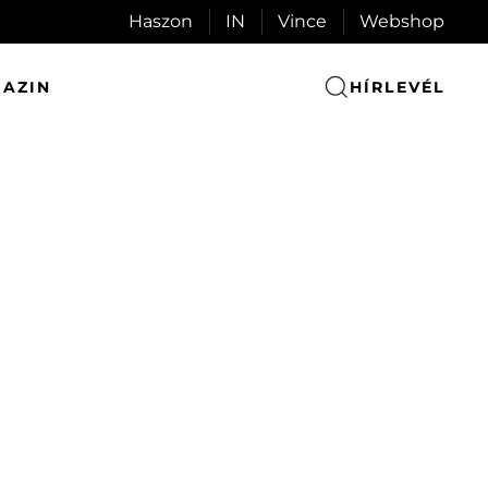
Haszon
IN
Vince
Webshop
AZIN
HÍRLEVÉL