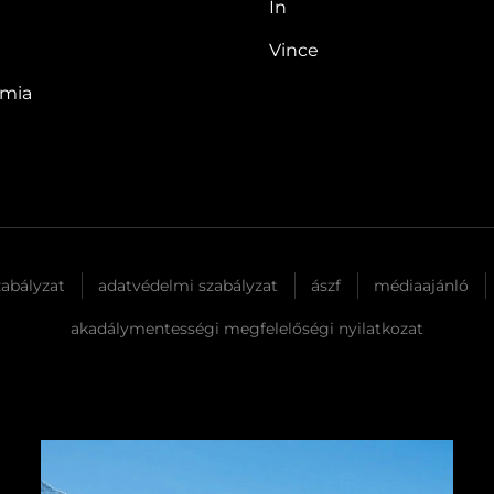
In
hogy a felvonó egészen a híres
James Bond-forgatási helyszínhez,
Vince
a…
ómia
zabályzat
adatvédelmi szabályzat
ászf
médiaajánló
akadálymentességi megfelelőségi nyilatkozat