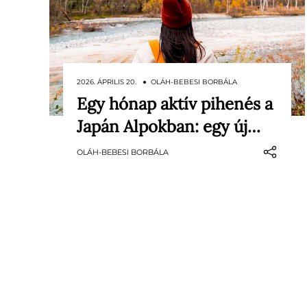
2026. ÁPRILIS 20. ● OLÁH-BEBESI BORBÁLA
Egy hónap aktív pihenés a
Egy japán startup, a Goodpace
Japán Alpokban: egy új…
kísérleti programot indít: egy
hónapra a Japán Alpokba
OLÁH-BEBESI BORBÁLA
költöztetne egy kis, nemzetközi
közösséget. A kezdeményezés célja
nem egy hagyományos utazás,
hanem egy lassabb, tudatosabb
életforma kipróbálása – munkával,
sporttal…