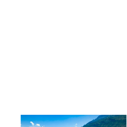
azonban ugyanennyi túrázó halt
meg…