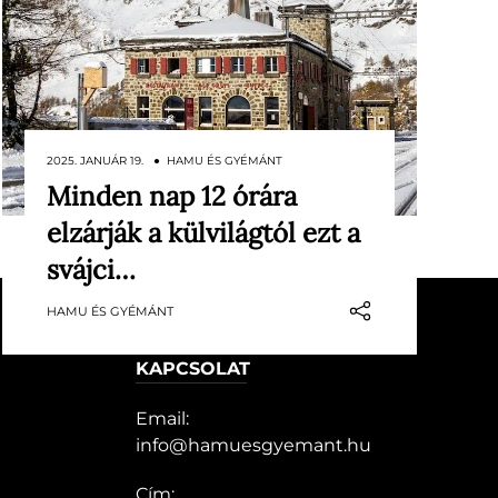
2025. JANUÁR 19. ● HAMU ÉS GYÉMÁNT
Minden nap 12 órára
Habár a Svájci-Alpokban számtalan
elzárják a külvilágtól ezt a
eldugott, nehezen megközelíthető
szállást lehet találni, egyik sem
svájci…
összehasonlítható az Alp Grüm
HAMU ÉS GYÉMÁNT
hotellel, ami napi 12 órára teljesen
elszigetelődik a külvilágtól.
KAPCSOLAT
Email:
info@hamuesgyemant.hu
Cím: