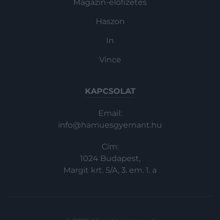
Magazin-előfizetés
Haszon
In
Vince
KAPCSOLAT
Email:
info@hamuesgyemant.hu
Cím:
1024 Budapest,
Margit krt. 5/A, 3. em. 1. a