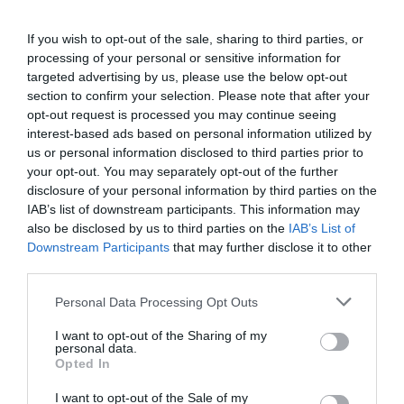
egyik ügynöksége aláírt egy új finanszírozási
megállapodást
is, amelynek értelmében az EU
If you wish to opt-out of the sale, sharing to third parties, or
fedezi a vasúti infrastruktúra tervezési költségeinek
processing of your personal or sensitive information for
targeted advertising by us, please use the below opt-out
50 százalékát – ez körülbelül 25 millió eurót jelent.
section to confirm your selection. Please note that after your
opt-out request is processed you may continue seeing
Egy, az ügyet jól ismerő bennfentes
megerősítette
,
interest-based ads based on personal information utilized by
hogy az olasz kormány augusztus 7-én, egy
us or personal information disclosed to third parties prior to
tervezési bizottsági ülésen megadja végre a végső
your opt-out. You may separately opt-out of the further
zöld utat a projektnek –
Giorgia Meloni
disclosure of your personal information by third parties on the
miniszterelnök már 13,5 milliárd eurót különített el a
IAB’s list of downstream participants. This information may
beruházásra.
also be disclosed by us to third parties on the
IAB’s List of
Downstream Participants
that may further disclose it to other
third parties.
Please note that this website/app uses one or more Google
Personal Data Processing Opt Outs
Figyelmedbe ajánljuk!
services and may gather and store information including but
Rangsorolták Európa vasútállomásait –
not limited to your visit or usage behaviour. You may click to
I want to opt-out of the Sharing of my
personal data.
grant or deny consent to Google and its third-party tags to
Németország meglepetésre az utolsók
Opted In
use your data for below specified purposes in below Google
között
consent section.
I want to opt-out of the Sale of my