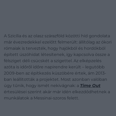
A Szicília és az olasz szárazföld közötti híd gondolata
már évezredekkel ezelőtt felmerült: állítólag az ókori
rómaiak is tervezték, hogy hajókból és hordókból
épített úszóhidat létesítenek, így kapcsolva össze a
félsziget déli csücskét a szigettel. Az elképzelés
azóta is időről időre napirendre került – legutóbb
2009-ben az építkezés küszöbére értek, ám 2013-
ban leállították a projektet. Most azonban valóban
úgy tűnik, hogy ismét nekivágnak: a
Time Out
értesülései szerint akár már idén elkezdődhetnek a
munkálatok a Messinai-szoros felett.