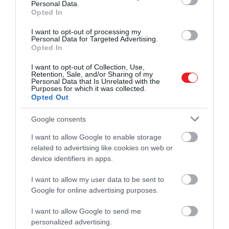
Personal Data.
Opted In
A Messinai-szoros hídja a világ
leghosszabb
függőhídja lesz a maga 3600 méteres hosszával –
I want to opt-out of processing my
Personal Data for Targeted Advertising.
ráadásul a tervek szerint akár egy 7,5-ös erősségű
Opted In
földrengést
és 300 km/órás szelet is kibírhat.
I want to opt-out of Collection, Use,
Retention, Sale, and/or Sharing of my
A projektnek köszönhetően Szicíliát sokkal
Personal Data that Is Unrelated with the
könnyebben közelíthetjük majd meg, különösen
Purposes for which it was collected.
Opted Out
vonattal, de erre természetesen még éveket kell
várnunk – a hivatalos becslések szerint a híd
Google consents
legkorábban
2032-re
készülhet el. Addig is a két
part között a régi módszerekkel kell utazni – a
I want to allow Google to enable storage
related to advertising like cookies on web or
Messinai-szoroson a repülőgép és a komp a
device identifiers in apps.
leggyakoribb közlekedési eszköz, de Szicíliából
közvetlen vonat is indul Rómába és Nápolyba, ami
I want to allow my user data to be sent to
egy komphajóra is felszáll, hogy átkeljen a szoroson.
Google for online advertising purposes.
I want to allow Google to send me
personalized advertising.