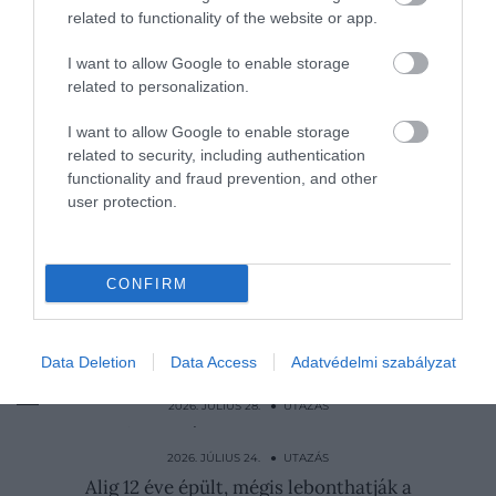
Fotó: Shutterstock
related to functionality of the website or app.
A képeket elnézve nem is csoda, hogy sokan
I want to allow Google to enable storage
szervezik ide az esküvőjüket, hiszen az eldugott kis
related to personalization.
sziget tényleg olyan, mintha egy mese helyszíne
lenne. Az apró kápolna és a templomok igazán
I want to allow Google to enable storage
related to security, including authentication
meghitt hangulatot árasztanak magukból, a zöldellő
functionality and fraud prevention, and other
kertek pedig tökéletesek lehetnek a boldogító igen
user protection.
kimondására.
Nyitókép:
Orta San Giulio igazán népszerű a
jegyesek körében
CONFIRM
/ Fotó: Shutterstock
OLASZORSZÁG
ESKÜVŐ
SZIGET
Data Deletion
Data Access
Adatvédelmi szabályzat
LAGZI
NYARALÁS
UTAZÁS
2026. JÚLIUS 28. ● UTAZÁS
Istennőként bánnak az új feleséggel ennél
az afrikai népnél
2026. JÚLIUS 24. ● UTAZÁS
Alig 12 éve épült, mégis lebonthatják a