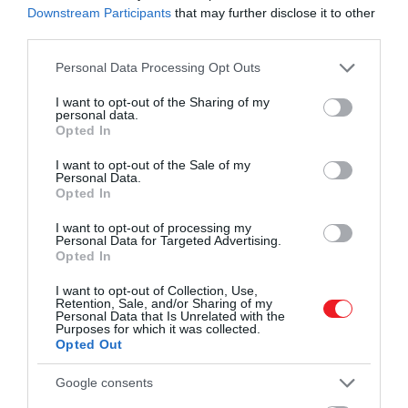
Downstream Participants
that may further disclose it to other
third parties.
Please note that this website/app uses one or more Google
Personal Data Processing Opt Outs
services and may gather and store information including but
Ez is érdekelhet!
not limited to your visit or usage behaviour. You may click to
I want to opt-out of the Sharing of my
personal data.
24 óra, egy város, semmi alvás – sokkoló
grant or deny consent to Google and its third-party tags to
Opted In
utazási trend hódít a fiatalok körében
use your data for below specified purposes in below Google
consent section.
I want to opt-out of the Sale of my
Personal Data.
Opted In
Pozitív élmény
I want to opt-out of processing my
Personal Data for Targeted Advertising.
A videó készítője,
Dária Zubkova
– aki
Opted In
állatorvosként dolgozik – arról számolt be, hogy őt
és társait rendkívül
barátságosan
fogadták:
I want to opt-out of Collection, Use,
Retention, Sale, and/or Sharing of my
szállásukon orosz tévéadások mentek, a személyzet
Personal Data that Is Unrelated with the
Purposes for which it was collected.
oroszul köszöntötte őket, az idegenvezető pedig
Opted Out
még az orosz himnuszt is elénekelte nekik. A
vendégek a helyszínen fotózhattak, videózhattak,
Google consents
és teljesen szabadon mozoghattak a kijelölt