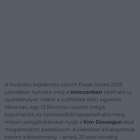
A hivatalos bejelentés szerint Észak-Korea 2025
júliusában nyitotta meg a
Vonszanban
található új
nyaralóhelyet. Habár a külföldiek előtt egyelőre
zárva van, egy 13 fős orosz csoport mégis
bejuthatott, és testközelből tapasztalhatta meg,
milyen szolgáltatásokat nyújt a
Kim Dzsongun
által
megálmodott paradicsom. A videóban elhangzottak
szerint a létesítmény – amely 20 ezer vendég