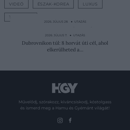
VIDEÓ
ÉSZAK-KOREA
LUXUS
TURIZMUS
2026. JÚLIUS 28. ● UTAZÁS
Vér, hatalmi harc és vallási botrány övezi
Isztambul…
2026. JÚLIUS 7. ● UTAZÁS
Dubrovnikon túl: 8 horvát úti cél, ahol
elkerülheted a…
Művelődj, szórakozz, kíváncsiskodj, kóstolgass
és ismerd meg a Hamu és Gyémánt világát!