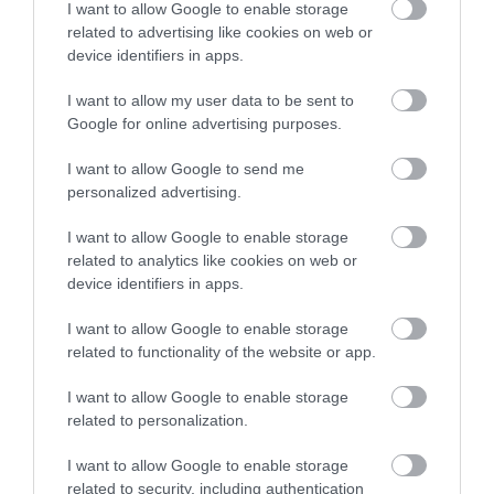
I want to allow Google to enable storage
területen.
related to advertising like cookies on web or
device identifiers in apps.
I want to allow my user data to be sent to
A nő elmondása szerint egy sör 200 forintba került,
Google for online advertising purposes.
míg egy arcmasszázsért 5000, tíz percnyi
wifihasználatért pedig 600 forintnak megfelelő
I want to allow Google to send me
észak-koreai von volt a díj – érdekesség, hogy a
personalized advertising.
jetskizést díjmentesen biztosították számukra.
Hozzátette, hogy a helyiek és a külföldiek egyelőre
I want to allow Google to enable storage
related to analytics like cookies on web or
elkülönített partszakaszokat használnak.
device identifiers in apps.
Figyelmedbe ajánljuk!
I want to allow Google to enable storage
Ezrek vesztik életüket a világ
related to functionality of the website or app.
legveszélyesebb buszos utazása során –
I want to allow Google to enable storage
Videó
related to personalization.
I want to allow Google to enable storage
A Wall Street Journal információi szerint
related to security, including authentication