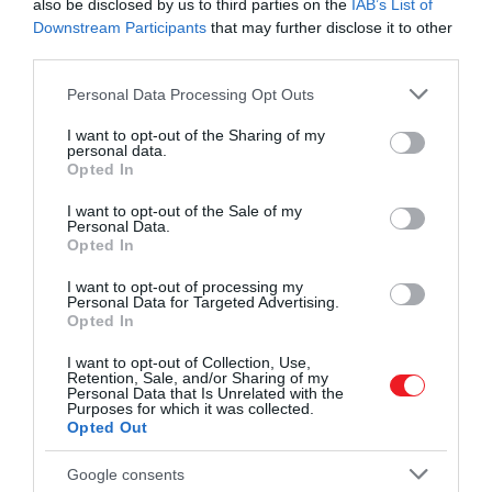
also be disclosed by us to third parties on the
IAB’s List of
A tó vöröses árnyalatát egy bizonyos
Downstream Participants
that may further disclose it to other
cianobaktérium nevezetű baktérium okozza. A
third parties.
vízben emellett néhány sókedvelő
mikroorganizmus is éldegél, ami kifejezetten
Please note that this website/app uses one or more Google
Personal Data Processing Opt Outs
services and may gather and store information including but
kedveli ezt a specifikus környezetet. Ezzel a
not limited to your visit or usage behaviour. You may click to
I want to opt-out of the Sharing of my
mikroorganizmussal táplálkozik egyébként a
personal data.
grant or deny consent to Google and its third-party tags to
flamingó – rajta kívül azonban gyakorlatilag minden
Opted In
use your data for below specified purposes in below Google
élőlény messziről kerüli a tó közelét.
consent section.
I want to opt-out of the Sale of my
Personal Data.
Ha mégis a közelbe merészkednének, a tó vize kővé
Opted In
dermesztheti őket. Az itt elpusztult állatokon
I want to opt-out of processing my
ugyanis egy vastag nátrium-karbonátos réteg
Personal Data for Targeted Advertising.
Opted In
képződik, ami kinézetre hasonlít a kövekhez.
I want to opt-out of Collection, Use,
A fotós
Nick Brandt
látványos képeket készített az
Retention, Sale, and/or Sharing of my
Personal Data that Is Unrelated with the
itt talált, kővé dermedt állatokról – a fotók az
Across
Purposes for which it was collected.
the Ravaged Land
című könyvében jelentek meg.
Opted Out
Google consents