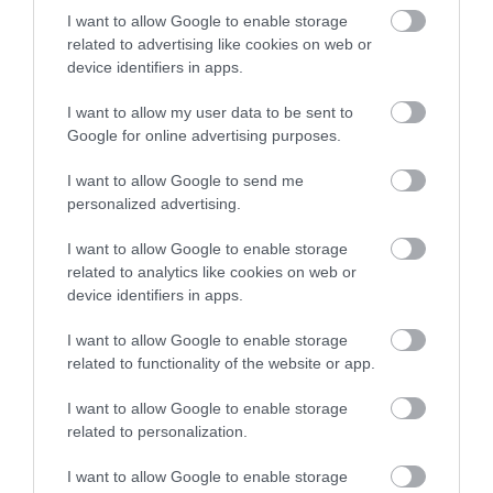
I want to allow Google to enable storage
Ajánljuk figyelmedbe!
4 természeti csoda, ami
related to advertising like cookies on web or
mintha nem is a Földön lenne
device identifiers in apps.
I want to allow my user data to be sent to
Google for online advertising purposes.
Veszélyessége miatt vonzza a turistákat, ám a
hatóságok óva intenek mindenkit attól, hogy
I want to allow Google to send me
érintkezzen a tó vizével. Lúgossága miatt jó eséllyel
personalized advertising.
égési sérüléseket okoz, lenyelve pedig a mérgező
vegyületei nagyban roncsolják a szervezetet. Vize
I want to allow Google to enable storage
related to analytics like cookies on web or
ráadásul az átlagosnál sűrűbb, ezért ha valaki
device identifiers in apps.
beleesik, nem lesz olyan könnyű dolga kimászni
belőle. Plusz, a baktériumok miatt esetenként
I want to allow Google to enable storage
kémiai gázok is felszabadulhatnak, amelyek légúti
related to functionality of the website or app.
problémákhoz vezetnek. Az itt uralkodó
szélsőségesen forró és száraz környezet miatt pedig
I want to allow Google to enable storage
related to personalization.
a hőguta és a kiszáradás veszélye is fennáll.
I want to allow Google to enable storage
Nyitókép: Fotó: Shutterstock