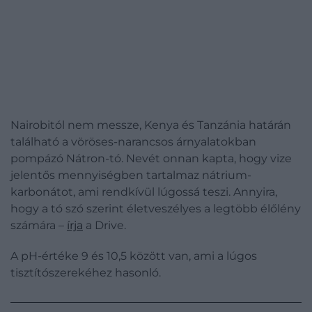
Nairobitól nem messze, Kenya és Tanzánia határán
található a vöröses-narancsos árnyalatokban
pompázó Nátron-tó. Nevét onnan kapta, hogy vize
jelentős mennyiségben tartalmaz nátrium-
karbonátot, ami rendkívül lúgossá teszi. Annyira,
hogy a tó szó szerint életveszélyes a legtöbb élőlény
számára –
írja
a Drive.
A pH-értéke 9 és 10,5 között van, ami a lúgos
tisztítószerekéhez hasonló.