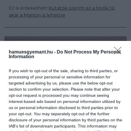
Ez is érdekelhet!
Kutatók szerint ez a török tó
akár a Marson is lehetne
hamuesgyemant.hu -
Do Not Process My Personal
Information
If you wish to opt-out of the sale, sharing to third parties, or
processing of your personal or sensitive information for
targeted advertising by us, please use the below opt-out
section to confirm your selection. Please note that after your
opt-out request is processed you may continue seeing
interest-based ads based on personal information utilized by
us or personal information disclosed to third parties prior to
your opt-out. You may separately opt-out of the further
disclosure of your personal information by third parties on the
Fotó:
Shutterstock
IAB’s list of downstream participants. This information may