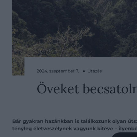
2024. szeptember 7. ● Utazás
Öveket becsatoln
Bár gyakran hazánkban is találkozunk olyan útsz
tényleg életveszélynek vagyunk kitéve – ilyenb