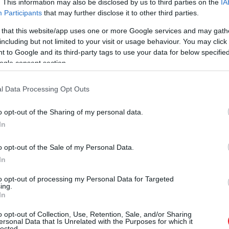
. This information may also be disclosed by us to third parties on the
IA
Participants
that may further disclose it to other third parties.
 that this website/app uses one or more Google services and may gath
including but not limited to your visit or usage behaviour. You may click 
 to Google and its third-party tags to use your data for below specifi
ogle consent section.
l Data Processing Opt Outs
o opt-out of the Sharing of my personal data.
In
o opt-out of the Sale of my Personal Data.
In
to opt-out of processing my Personal Data for Targeted
ing.
 114 kilométeren keresztül kanyarog, ráadásul
a téli hóna
In
y a nyári hónapokban sem könnyű végigvezetni rajta.
o opt-out of Collection, Use, Retention, Sale, and/or Sharing
ersonal Data that Is Unrelated with the Purposes for which it
méter, az oldalakon pedig semmilyen biztosíték nem 
lected.