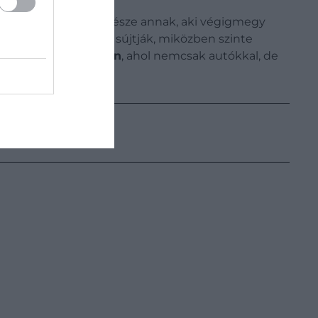
rű látványban lehet része annak, aki végigmegy
ások és földrengések sújtják, miközben szinte
aroko Gorge Roadon
, ahol nemcsak autókkal, de