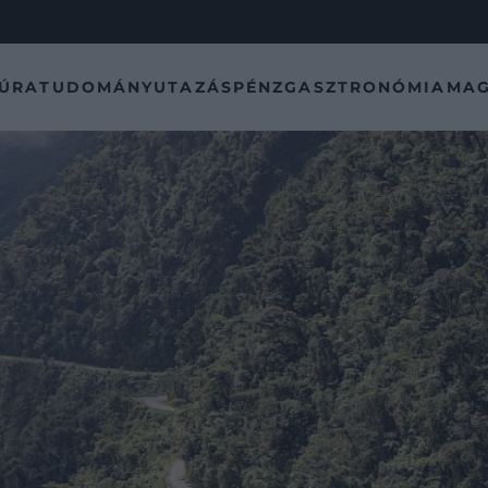
TÚRA
TUDOMÁNY
UTAZÁS
PÉNZ
GASZTRONÓMIA
MAG