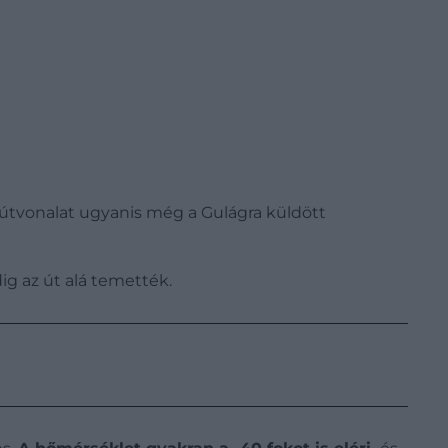
 Az útvonalat ugyanis még a Gulágra küldött
dig az út alá temették.