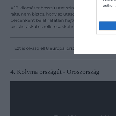
authenti
A 19 kilométer hosszú utat szintén egy hegybe váj
rajta, nem biztos, hogy az utasokat a táj szépsége
percenként beláthatatlan hajtűkanyarok váltják eg
biciklistákkal és rolleresekkel is találkozhatunk.
Ezt is olvasd el!
8 európai országot összekötő ke
4. Kolyma országút - Oroszország