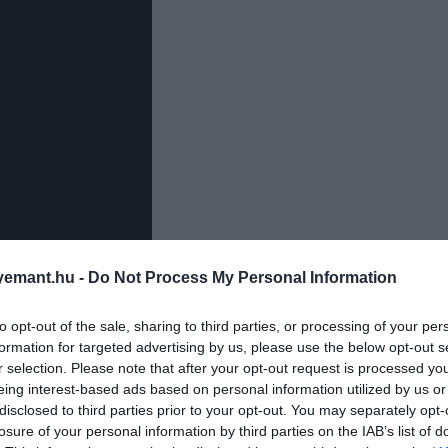
emant.hu -
Do Not Process My Personal Information
 útja nem véletlen kapta a nevét, ugyanis pontosan 99 
n több mint 1100 méteren húzódó út a
Tianmen-hegy
k
to opt-out of the sale, sharing to third parties, or processing of your per
formation for targeted advertising by us, please use the below opt-out s
r selection. Please note that after your opt-out request is processed y
eing interest-based ads based on personal information utilized by us or
ves esőzések közepette előfordul, hogy a sziklafalak is 
disclosed to third parties prior to your opt-out. You may separately opt-
losure of your personal information by third parties on the IAB’s list of