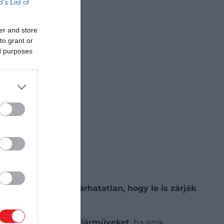
B’s List of
er and store
to grant or
ed purposes
pok során annyira járhatatlan, hogy le is zárják
.
képes megtartani a járműveket,
ha azok