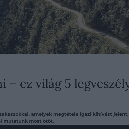
i – ez világ 5 legveszé
akaszokkal, amelyek megtétele igazi kihívást jelent,
ől mutatunk most ötöt.