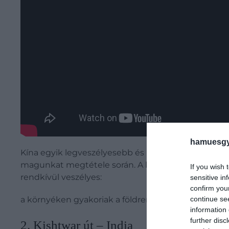
hamuesgy
Kína egyik legveszélyesebb és leghátborzongatóbb
magunkat megtétele során. A legmagasabb pontjá
If you wish 
rendkívül veszélyes:
sensitive in
confirm you
continue se
a környéken gyakoriak a földrengések, ráadásul a he
information 
further disc
​2. Kishtwar út – India