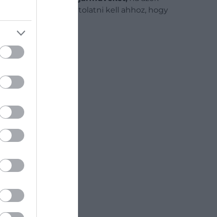
r több kilométert is tolatni kell ahhoz, hogy