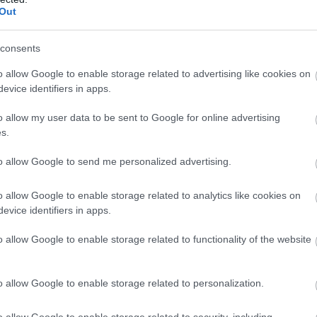
Out
ha valaki esetleg szembejön az úton, ilyenkor ugyanis aká
consents
o allow Google to enable storage related to advertising like cookies on
evice identifiers in apps.
o allow my user data to be sent to Google for online advertising
s.
to allow Google to send me personalized advertising.
o allow Google to enable storage related to analytics like cookies on
evice identifiers in apps.
o allow Google to enable storage related to functionality of the website
o allow Google to enable storage related to personalization.
o allow Google to enable storage related to security, including