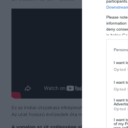
participants
Downstream 
Please note
information 
deny consent
in below Go
Persona
I want t
Opted 
I want t
Opted 
I want 
Advertis
Ez az indiai útszakasz elképesztően hosszú, hiszen
Opted 
Az utat hosszú évtizedek óta nem újították fel, íg
I want t
of my P
A vonalon az út szélessége alig több mint egy 
was col