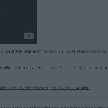
 a
„Csontok útjának”
nevezik, ami tökéletes illik is rá.
millió ember vesztette itt életét – az ő holttesteiket pe
al határos túléléstörténet, amitől leesik az állad