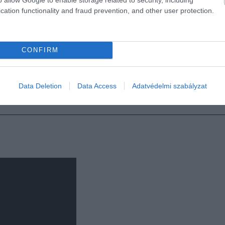
cation functionality and fraud prevention, and other user protection.
ták, és bár kétségtelen tény, hogy elképesztően gyönyö
 nyűgözi majd le. A környéket ugyanis rendszeresen árad
ymást. Ennek ellenére ráadásul elég nagy a forgalom a
T
CONFIRM
Data Deletion
Data Access
Adatvédelmi szabályzat
rékpárutat adtak át a szomszédban