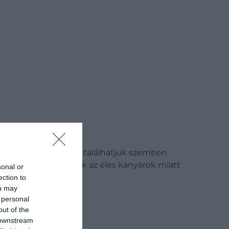
darab hajtűkanyarral találhatjuk szemben
örül fut, és nem csak az éles kanyarok miatt
sonal or
ection to
ou may
 personal
leomlanak.
out of the
 downstream