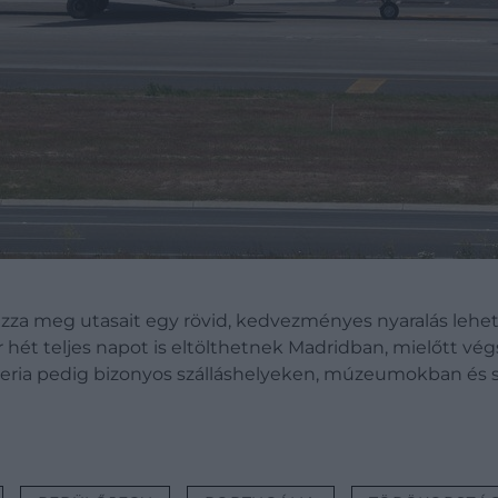
zza meg utasait egy rövid, kedvezményes nyaralás lehe
r hét teljes napot is eltölthetnek Madridban, mielőtt végs
 Iberia pedig bizonyos szálláshelyeken, múzeumokban és 