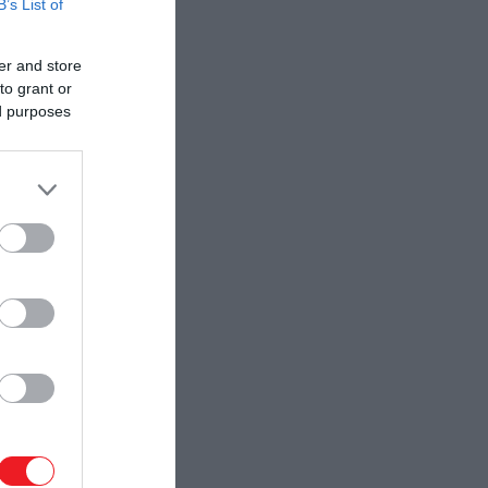
B’s List of
er and store
to grant or
ed purposes