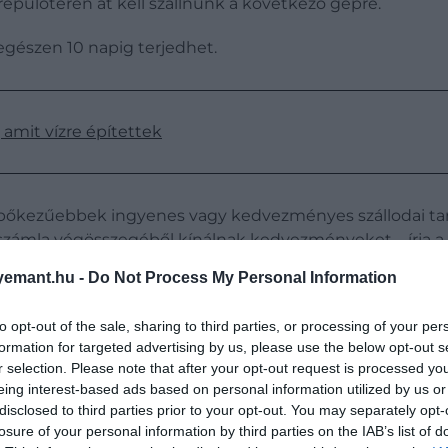
 repülőterén át kell szállnunk a következő gépre.
 egészen 10 napig terjedhet.
, amit vízre építettek
legbőkezűebbek ingyenes vagy kedvezményes szállodai tar
 számla végösszegéből kínálnak kedvezményeket – írja a
emant.hu -
Do Not Process My Personal Information
l Portóban és Lisszabonban – is biztosít ilyen lehetősége
szeretnénk élni ezzel a lehetőséggel, akkor közvetlenül a
to opt-out of the sale, sharing to third parties, or processing of your per
 szeretnénk megejteni a stopovert. Itt egy helyi szállodá
formation for targeted advertising by us, please use the below opt-out s
opover programja emellett éttermi és múzeumi engedmé
r selection. Please note that after your opt-out request is processed y
eing interest-based ads based on personal information utilized by us or
disclosed to third parties prior to your opt-out. You may separately opt-
losure of your personal information by third parties on the IAB’s list of