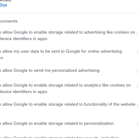
Out
consents
o allow Google to enable storage related to advertising like cookies on
evice identifiers in apps.
o allow my user data to be sent to Google for online advertising
s.
g, ha stopoverről van sző: ők ugyanis mindenkinek ingyen
to allow Google to send me personalized advertising.
ltenie a török fővárosban.
o allow Google to enable storage related to analytics like cookies on
ak, hiszen nekik két ingyen éjszaka jár, ráadásul egy ötc
evice identifiers in apps.
oglalásnál csak kattintsunk a „Stopover in Istanbul” gomb
o allow Google to enable storage related to functionality of the website
sebünkbe kell nyúlni, ha használnánk a tömegközlekedés
o allow Google to enable storage related to personalization.
o allow Google to enable storage related to security, including