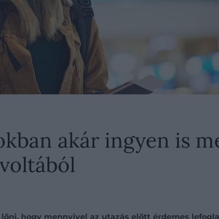
kban akár ingyen is me
voltából
 lőni, hogy mennyivel az utazás előtt érdemes lefogl