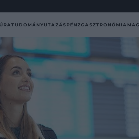
TÚRA
TUDOMÁNY
UTAZÁS
PÉNZ
GASZTRONÓMIA
MAG