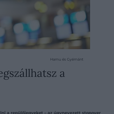
Hamu és Gyémánt
gszállhatsz a
alni a repülőjegyeket – az úgynevezett stopover