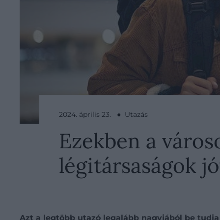
2024. április 23. ● Utazás
Ezekben a városo
légitársaságok jó
Azt a legtöbb utazó legalább nagyjából be tudja