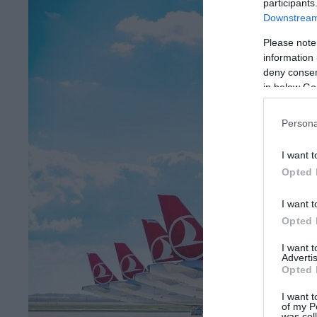
participants
Downstream 
Please note
information 
deny consent
in below Go
Persona
I want t
Opted 
I want t
Opted 
I want 
Advertis
Opted 
I want t
of my P
was col