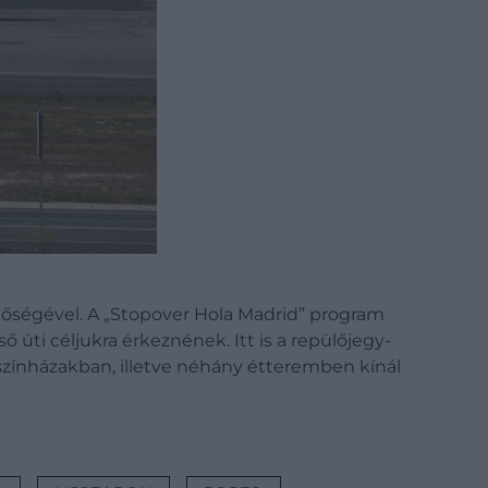
tőségével. A „Stopover Hola Madrid” program
ő úti céljukra érkeznének. Itt is a repülőjegy-
színházakban, illetve néhány étteremben kínál