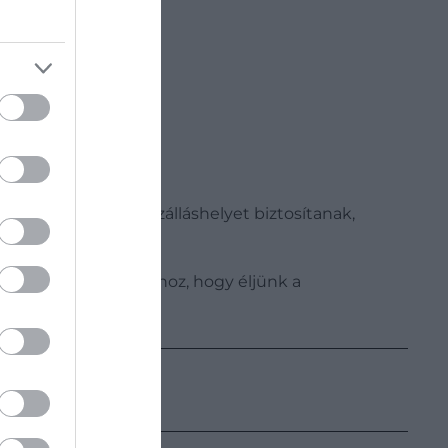
es, négycsillagos szálláshelyet biztosítanak,
sillagos hotelben. Ahhoz, hogy éljünk a
ra.
t