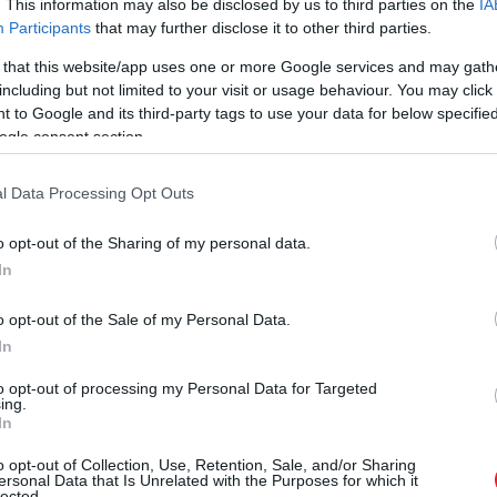
. This information may also be disclosed by us to third parties on the
IA
Participants
that may further disclose it to other third parties.
 that this website/app uses one or more Google services and may gath
including but not limited to your visit or usage behaviour. You may click 
 to Google and its third-party tags to use your data for below specifi
ogle consent section.
l Data Processing Opt Outs
o opt-out of the Sharing of my personal data.
In
o opt-out of the Sale of my Personal Data.
In
to opt-out of processing my Personal Data for Targeted
ing.
In
o opt-out of Collection, Use, Retention, Sale, and/or Sharing
ersonal Data that Is Unrelated with the Purposes for which it
lected.