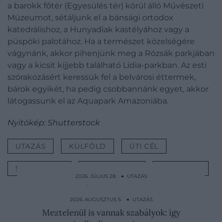
a barokk főtér (Egyesülés tér) körül álló Művészeti
Múzeumot, sétáljunk el a bánsági ortodox
katedrálishoz, a Hunyadiak kastélyához vagy a
püspöki palotához. Ha a természet közelségére
vágynánk, akkor pihenjünk meg a Rózsák parkjában
vagy a kicsit kijjebb található Lidia-parkban. Az esti
szórakozásért keressük fel a belvárosi éttermek,
bárok egyikét, ha pedig csobbannánk egyet, akkor
látogassunk el az Aquapark Amazoniába.
Nyitókép: Shutterstock
UTAZÁS
KÜLFÖLD
ÚTI CÉL
SZABADSÁG
KIRÁNDULÁS
PROGRAM
2026. JÚLIUS 28. ● UTAZÁS
Istennőként bánnak az új feleséggel ennél
az afrikai népnél
2026. AUGUSZTUS 5. ● UTAZÁS
Meztelenül is vannak szabályok: így