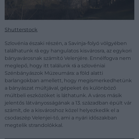
Shutterstock
Szlovénia északi részén, a Savinja-folyó völgyében
találhatunk rá egy hangulatos kisvárosra, az egykori
bányavárosnak számító Velenjére. Ennélfogva nem
meglepő, hogy itt találunk rá a szlovéniai
Szénbányászok Múzeumára: a föld alatti
barlangokban amellett, hogy megismerkedhetünk
a bányászat múltjával, gépeket és különböző
múltbeli eszközöket is láthatunk. A város másik
jelentős látványosságának a 13. században épült vár
számít, de a kisvároshoz közel helyezkedik el a
csodaszép Velenjei-tó, ami a nyári időszakban
megtelik strandolókkal.