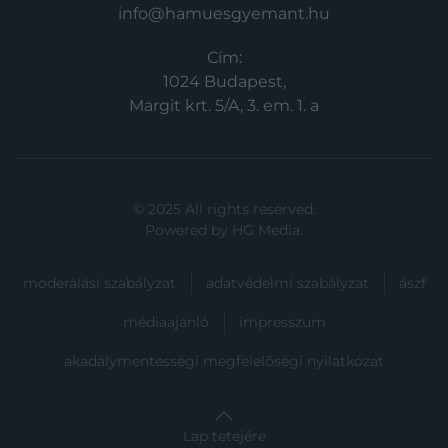
info@hamuesgyemant.hu
Cím:
1024 Budapest,
Margit krt. 5/A, 3. em. 1. a
© 2025 All rights reserved.
Powered by
HG Media
.
moderálási szabályzat
adatvédelmi szabályzat
ászf
médiaajánló
impresszum
akadálymentességi megfelelőségi nyilatkozat
Lap tetejére