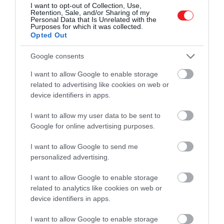
I want to opt-out of Collection, Use,
Retention, Sale, and/or Sharing of my
Personal Data that Is Unrelated with the
Plzeň, Csehország
Purposes for which it was collected.
Opted Out
Google consents
I want to allow Google to enable storage
related to advertising like cookies on web or
device identifiers in apps.
I want to allow my user data to be sent to
Google for online advertising purposes.
I want to allow Google to send me
personalized advertising.
I want to allow Google to enable storage
Shutterstock
related to analytics like cookies on web or
device identifiers in apps.
Ha Prágát már kívülről-belülről ismerjük, és belefér,
I want to allow Google to enable storage
hogy kicsit több időt kell utaznunk, akkor