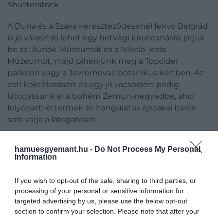
Shutterstock
A Duna és a Száva kereszteződésénél fekvő Belgrád
is jó választás lehet egy hétvégi kiruccanásra: járjuk
be az Illúziók Múzeumát és a Nikola Tesla
Múzeumot, majd pihenjünk meg a Topcider
parkban vagy a Jevremovac botanikus kertben. Az
esti koktélozásért és egy jó vacsoráért pedig
látogassunk el a bohém Zemun-negyedbe, ahol
folyóparti éttermek és hangulatos éjszakai bárok
sora várja a látogatókat.
Bécs, Ausztria
hamuesgyemant.hu -
Do Not Process My Personal
Information
If you wish to opt-out of the sale, sharing to third parties, or
processing of your personal or sensitive information for
targeted advertising by us, please use the below opt-out
section to confirm your selection. Please note that after your