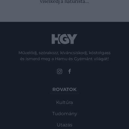
viselkedj a naturista…
Művelődj, szórakozz, kíváncsiskodj, kóstolgass
és ismerd meg a Hamu és Gyémánt világát!
ROVATOK
Kultúra
Tudomány
Utazás