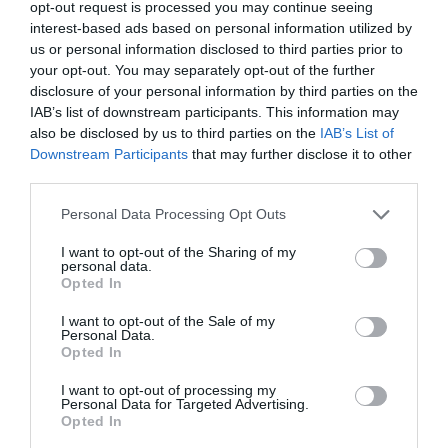
opt-out request is processed you may continue seeing
interest-based ads based on personal information utilized by
us or personal information disclosed to third parties prior to
your opt-out. You may separately opt-out of the further
disclosure of your personal information by third parties on the
IAB’s list of downstream participants. This information may
also be disclosed by us to third parties on the
IAB’s List of
Downstream Participants
that may further disclose it to other
third parties.
Shutterstock
Please note that this website/app uses one or more Google
Personal Data Processing Opt Outs
Ha az elsődleges szempontunk a közelség, akkor
services and may gather and store information including but
Bécs is szuper választás lehet. A legjobb kávézóktól
not limited to your visit or usage behaviour. You may click to
I want to opt-out of the Sharing of my
personal data.
grant or deny consent to Google and its third-party tags to
kezdve az ingyenes programokig, az osztrák főváros
Opted In
use your data for below specified purposes in below Google
rengeteg lehetőséget rejt magában. Járjuk be a
consent section.
I want to opt-out of the Sale of my
schönbrunni-kastélyt és a Sissi Múzeumot,
Personal Data.
hallgassunk bele a Zene Háza programkínálatába,
Opted In
induljunk művészeti kalandra a Belvederében vagy
I want to opt-out of processing my
pihenjünk meg a Praterben, a gyalogosan is
Personal Data for Targeted Advertising.
könnyen felfedezhető Bécsben egy percig sem
Opted In
fogunk unatkozni.