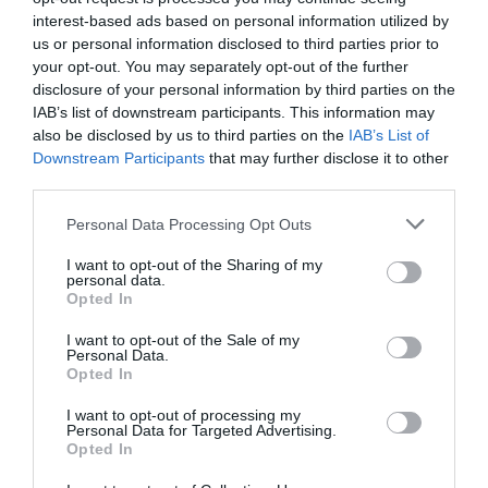
eddig nem volt lehetőség
interest-based ads based on personal information utilized by
us or personal information disclosed to third parties prior to
your opt-out. You may separately opt-out of the further
disclosure of your personal information by third parties on the
– idézi a portál a légitársaság igazgatóját,
Dimitris
IAB’s list of downstream participants. This information may
Memos
t.
also be disclosed by us to third parties on the
IAB’s List of
Downstream Participants
that may further disclose it to other
third parties.
Please note that this website/app uses one or more Google
Ajánljuk figyelmedbe!
Régészek egy 4000 éves
Personal Data Processing Opt Outs
services and may gather and store information including but
építményt találtak Görögországban
not limited to your visit or usage behaviour. You may click to
I want to opt-out of the Sharing of my
personal data.
grant or deny consent to Google and its third-party tags to
Opted In
use your data for below specified purposes in below Google
consent section.
I want to opt-out of the Sale of my
Personal Data.
Opted In
I want to opt-out of processing my
Personal Data for Targeted Advertising.
Opted In