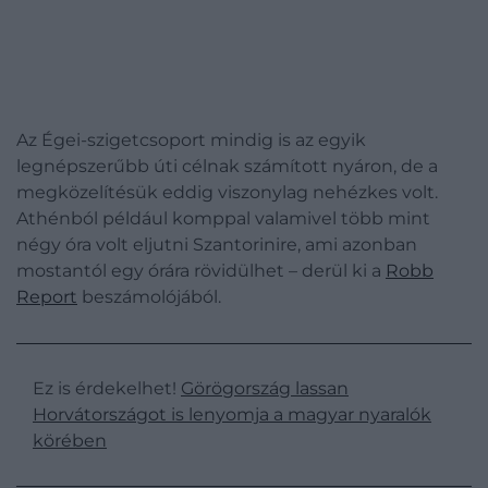
Az Égei-szigetcsoport mindig is az egyik
legnépszerűbb úti célnak számított nyáron, de a
megközelítésük eddig viszonylag nehézkes volt.
Athénból például komppal valamivel több mint
négy óra volt eljutni Szantorinire, ami azonban
mostantól egy órára rövidülhet – derül ki a
Robb
Report
beszámolójából.
Ez is érdekelhet!
Görögország lassan
Horvátországot is lenyomja a magyar nyaralók
körében