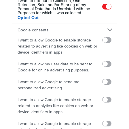
I want to opt-out of Collection, Use,
Retention, Sale, and/or Sharing of my
Personal Data that Is Unrelated with the
Purposes for which it was collected.
Opted Out
Google consents
I want to allow Google to enable storage
Santorinire is indulnak a helikopterjáratok
related to advertising like cookies on web or
device identifiers in apps.
Fotó: Shutterstock
I want to allow my user data to be sent to
A jegyárak jelenleg egy útra 160 eurónál, vagyis
Google for online advertising purposes.
valamivel több mint hatvanezer forintnál
kezdődnek. A Robb Report információi szerint
I want to allow Google to send me
azonban a várható nagy kereslet miatt ennél
personalized advertising.
minden bizonnyal többe fognak majd kerülni az
I want to allow Google to enable storage
utak. Természetes, hogy amit az utasok az idővel
related to analytics like cookies on web or
nyernek, azt a pénztárcájuk jobban megérzi majd.
device identifiers in apps.
Augusztusban például Athénból Tinos szigetére
I want to allow Google to enable storage
ugyan mindössze 42 perc alatt eljuthatunk majd