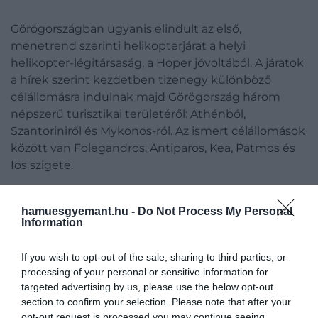
Görögországban ugyanis elindult az első,
menetrend szerinti helikopterjárat a helyi
helikopter-légitársaság, a Hoper jóvoltából. A járatok
a hírek szerint kezdetben tizenegy különböző
célállomásra indulnak majd Görögország három
népszerű turisztikai területéről: Athénból,
Szantoriniről és Mykonos-ról. Az ismert célállomások
között van Folegandros, Antiparos, Kea, Patmos és
Ios szigete.
hamuesgyemant.hu -
Do Not Process My Personal
A Hoperrel az órák helyett
Information
csak perceket kell utazniuk a
If you wish to opt-out of the sale, sharing to third parties, or
turistáknak, ráadásul egy
processing of your personal or sensitive information for
olyan arcát is látják majd a
targeted advertising by us, please use the below opt-out
section to confirm your selection. Please note that after your
görög szigetvilágnak, amire
opt-out request is processed you may continue seeing