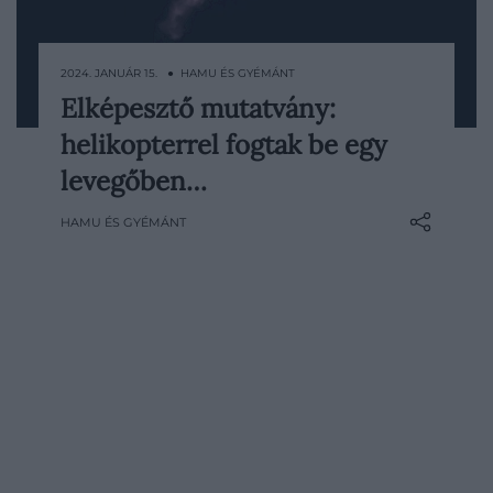
2024. JANUÁR 15. ● HAMU ÉS GYÉMÁNT
Elképesztő mutatvány:
Az új-zélandi székhelyű űrkutatási startup,
helikopterrel fogtak be egy
a Rocket Lab helikopterrel fogta be az
Electron nevű rakétáját.
levegőben…
HAMU ÉS GYÉMÁNT