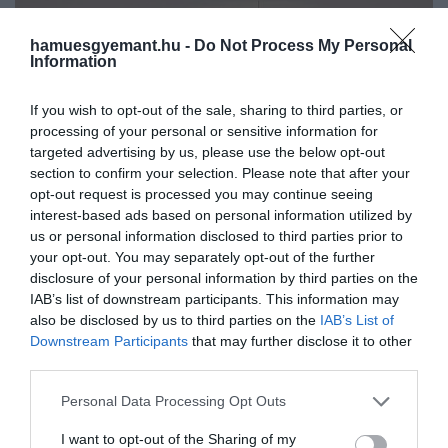
hamuesgyemant.hu -
Do Not Process My Personal
Information
If you wish to opt-out of the sale, sharing to third parties, or
processing of your personal or sensitive information for
targeted advertising by us, please use the below opt-out
section to confirm your selection. Please note that after your
opt-out request is processed you may continue seeing
interest-based ads based on personal information utilized by
us or personal information disclosed to third parties prior to
your opt-out. You may separately opt-out of the further
disclosure of your personal information by third parties on the
IAB’s list of downstream participants. This information may
2023. JÚLIUS 8. ● HAMU ÉS GYÉMÁNT
also be disclosed by us to third parties on the
IAB’s List of
Meglett a NASA
Downstream Participants
that may further disclose it to other
A NASA marshelikoptere két hónap után
third parties.
marshelikoptere – vajon hová
adott életjelet magáról.
Please note that this website/app uses one or more Google
Personal Data Processing Opt Outs
tűnt 2 hónapra?
services and may gather and store information including but
not limited to your visit or usage behaviour. You may click to
I want to opt-out of the Sharing of my