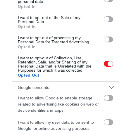
HAMU ÉS GYÉMÁNT
personal data.
grant or deny consent to Google and its third-party tags to
Opted In
use your data for below specified purposes in below Google
consent section.
I want to opt-out of the Sale of my
Personal Data.
Opted In
I want to opt-out of processing my
Personal Data for Targeted Advertising.
Opted In
I want to opt-out of Collection, Use,
Retention, Sale, and/or Sharing of my
Personal Data that Is Unrelated with the
Purposes for which it was collected.
Opted Out
Google consents
I want to allow Google to enable storage
related to advertising like cookies on web or
device identifiers in apps.
I want to allow my user data to be sent to
Google for online advertising purposes.