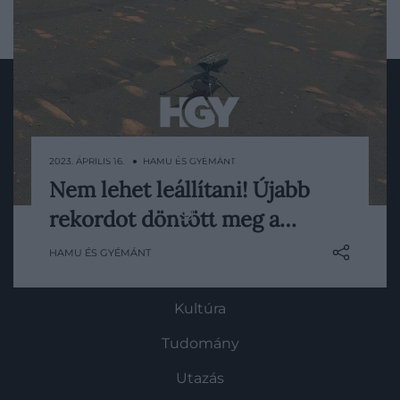
Művelődj, szórakozz, kíváncsiskodj, kóstolgass
2023. ÁPRILIS 16. ● HAMU ÉS GYÉMÁNT
és ismerd meg a Hamu és Gyémánt világát!
Nem lehet leállítani! Újabb
Az eredetileg öt repülésre tervezett
rekordot döntött meg a…
Ingenuity csütörtökön (április 13-án)
teljesítette az 50. repülését, és 146
HAMU ÉS GYÉMÁNT
másodperc alatt 18 méterrel a Mars
ROVATOK
felszíne fölé emelkedett – magasabbra,
mint valaha.
Kultúra
Tudomány
Utazás