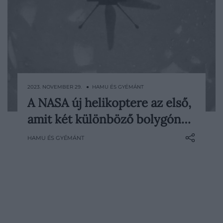
2023. NOVEMBER 29. ● HAMU ÉS GYÉMÁNT
A NASA új helikoptere az első,
A jövőbeli marsi helikoptereket jelenleg
amit két különböző bolygón…
tesztelik: a Földön az új űrhelikopter
rotorlapátjait forgatják közel a
HAMU ÉS GYÉMÁNT
hangsebességhez. A Marson pedig az
Ingenuity gyorsabb, mint azt valaha is
gondolták volna.