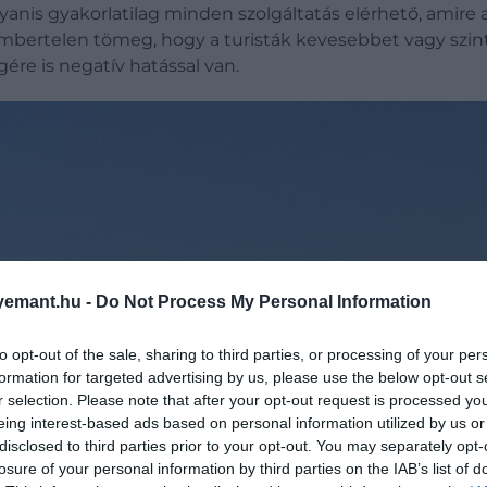
anis gyakorlatilag minden szolgáltatás elérhető, amire 
embertelen tömeg, hogy a turisták kevesebbet vagy szin
ére is negatív hatással van.
emant.hu -
Do Not Process My Personal Information
to opt-out of the sale, sharing to third parties, or processing of your per
formation for targeted advertising by us, please use the below opt-out s
r selection. Please note that after your opt-out request is processed y
eing interest-based ads based on personal information utilized by us or
disclosed to third parties prior to your opt-out. You may separately opt-
losure of your personal information by third parties on the IAB’s list of