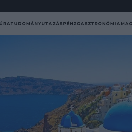
TÚRA
TUDOMÁNY
UTAZÁS
PÉNZ
GASZTRONÓMIA
MAG