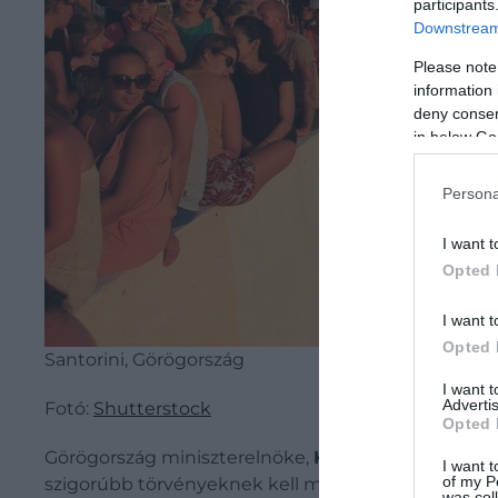
participants
Downstream 
Please note
information 
deny consent
in below Go
Persona
I want t
Opted 
I want t
Opted 
Santorini, Görögország
I want 
Advertis
Fotó:
Shutterstock
Opted 
Görögország miniszterelnöke,
Kiriákosz Micotákis
I want t
of my P
szigorúbb törvényeknek kell megfelelniük a hajók
was col