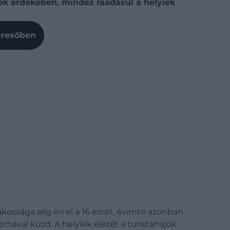
ek érdekében, mindez ráadásul a helyiek
Keresőben
akossága alig éri el a 16 ezret, évente azonban
émával küzd. A helyiek életét a turistahajók