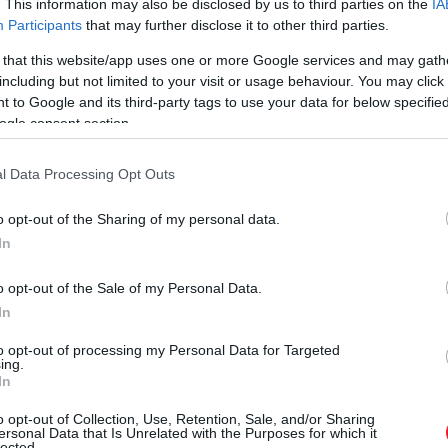
. This information may also be disclosed by us to third parties on the
IA
Participants
that may further disclose it to other third parties.
 that this website/app uses one or more Google services and may gath
including but not limited to your visit or usage behaviour. You may click 
 to Google and its third-party tags to use your data for below specifi
ogle consent section.
l Data Processing Opt Outs
o opt-out of the Sharing of my personal data.
In
o opt-out of the Sale of my Personal Data.
In
to opt-out of processing my Personal Data for Targeted
ing.
In
z
is támogatta azt a kezdeményezést, amely korlátozná a
o opt-out of Collection, Use, Retention, Sale, and/or Sharing
ersonal Data that Is Unrelated with the Purposes for which it
nak.
lected.