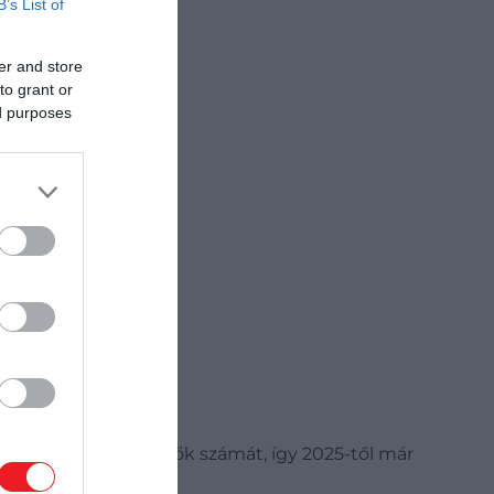
B’s List of
er and store
to grant or
ed purposes
 sétahajókkal érkezők számát, így 2025-től már