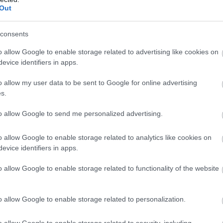
Out
consents
szaszorítaná a turistákat
o allow Google to enable storage related to advertising like cookies on
evice identifiers in apps.
o allow my user data to be sent to Google for online advertising
 alapvetően fel van készülve a turistákra, de
s.
pjaiban nagy problémát okoz a sok látogató
to allow Google to send me personalized advertising.
k igencsak megterhelték Szantorinit és Míko
o allow Google to enable storage related to analytics like cookies on
evice identifiers in apps.
o allow Google to enable storage related to functionality of the website
int.
o allow Google to enable storage related to personalization.
o allow Google to enable storage related to security, including