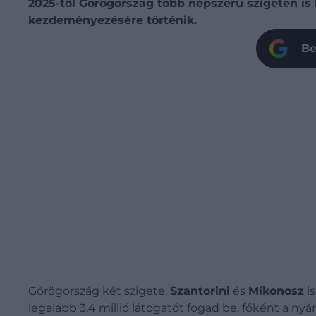
2025-től Görögország több népszerű szigetén is
kezdeményezésére történik.
Be
Görögország két szigete,
Szantorini
és
Míkonosz
is
legalább 3,4 millió látogatót fogad be, főként a ny