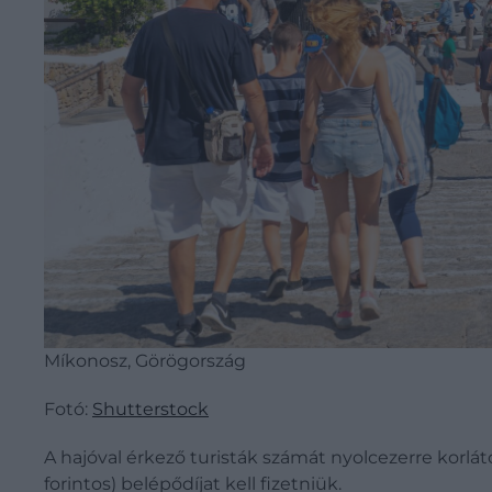
Míkonosz, Görögország
Fotó:
Shutterstock
A hajóval érkező turisták számát nyolcezerre korlá
forintos) belépődíjat kell fizetniük.