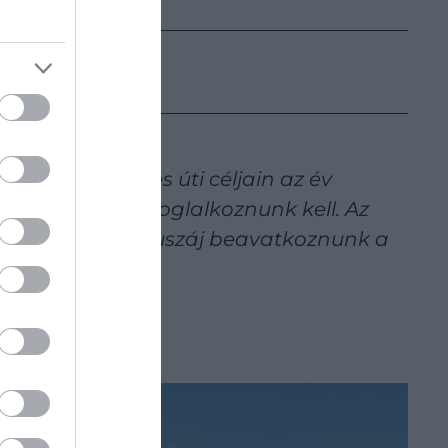
 az ország egyes úti céljain az év
. Ezzel pedig foglalkoznunk kell. Az
noszt is, ezért muszáj beavatkoznunk a