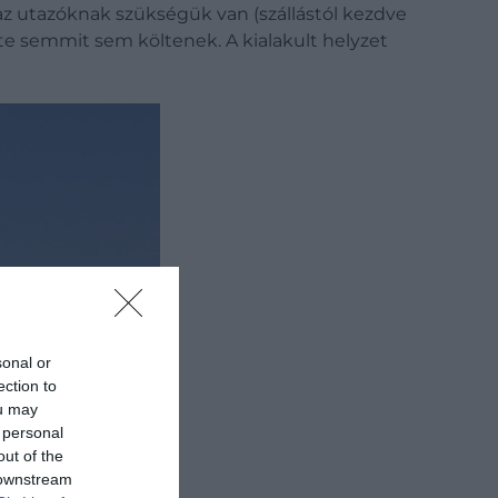
az utazóknak szükségük van (szállástól kezdve
te semmit sem költenek. A kialakult helyzet
sonal or
ection to
ou may
 personal
out of the
 downstream