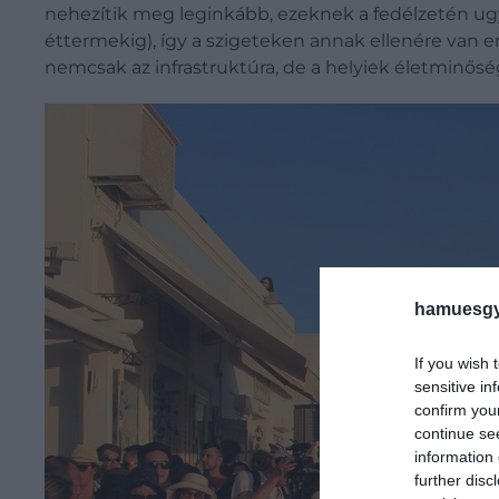
nehezítik meg leginkább, ezeknek a fedélzetén ugy
éttermekig), így a szigeteken annak ellenére van 
nemcsak az infrastruktúra, de a helyiek életminőség
hamuesgy
If you wish 
sensitive in
confirm you
continue se
information 
further disc