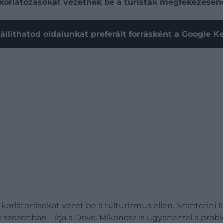
 korlátozásokat vezetnek be a turisták megfékezésén
állíthatod oldalunkat preferált forrásként a Google 
 korlátozásokat vezet be a túlturizmus ellen. Szantorini l
ári szezonban –
írja
a Drive. Míkonosz is ugyanezzel a probl