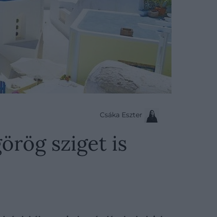
Csáka Eszter
örög sziget is