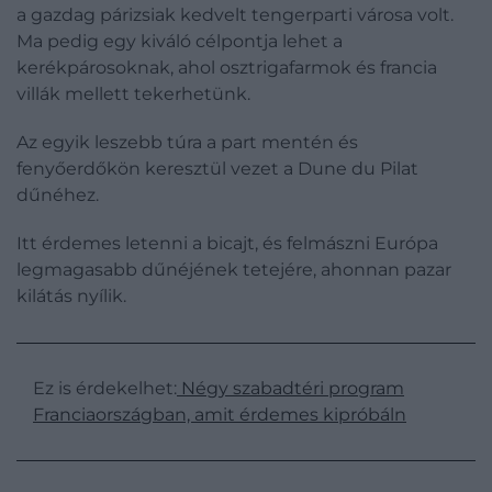
a gazdag párizsiak kedvelt tengerparti városa volt.
Ma pedig egy kiváló célpontja lehet a
kerékpárosoknak, ahol osztrigafarmok és francia
villák mellett tekerhetünk.
Az egyik leszebb túra a part mentén és
fenyőerdőkön keresztül vezet a Dune du Pilat
dűnéhez.
Itt érdemes letenni a bicajt, és felmászni Európa
legmagasabb dűnéjének tetejére, ahonnan pazar
kilátás nyílik.
Ez is érdekelhet:
Négy szabadtéri program
Franciaországban, amit érdemes kipróbáln