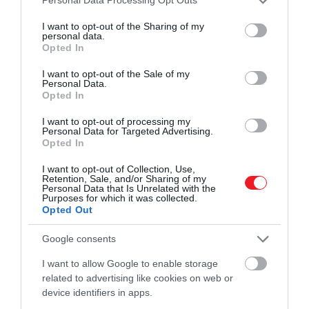
Personal Data Processing Opt Outs
Horvátország és Olaszország
services and may gather and store information including but
not limited to your visit or usage behaviour. You may click to
I want to opt-out of the Sharing of my
personal data.
grant or deny consent to Google and its third-party tags to
Olaszország és Horvátország tengerpartjai a
Opted In
use your data for below specified purposes in below Google
mediterrán életstílus és a történelmi látnivalók
consent section.
I want to opt-out of the Sale of my
gazdagságát kínálják a kerékpárosoknak. Az Amalfi-
Personal Data.
part Olaszországban híres a festői falvak mentén
Opted In
haladó kerékpárutjairól, melyek a tengerpart
I want to opt-out of processing my
látványával párosulva felejthetetlen élményt
Personal Data for Targeted Advertising.
Opted In
nyújtanak.
I want to opt-out of Collection, Use,
Horvátországban a dalmát parton keresztül vezető
Retention, Sale, and/or Sharing of my
Personal Data that Is Unrelated with the
kerékpárutak pedig lehetővé teszik, hogy az utazók
Purposes for which it was collected.
felfedezzék az Adriai-tenger gyöngyszemeit,
Opted Out
beleértve Dubrovnik óvárosának lenyűgöző
Google consents
látnivalóit is.
I want to allow Google to enable storage
related to advertising like cookies on web or
device identifiers in apps.