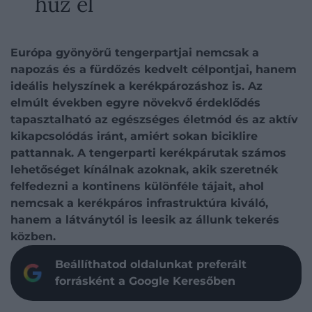
húz el
Európa gyönyörű tengerpartjai nemcsak a
napozás és a fürdőzés kedvelt célpontjai, hanem
ideális helyszínek a kerékpározáshoz is. Az
elmúlt években egyre növekvő érdeklődés
tapasztalható az egészséges életmód és az aktív
kikapcsolódás iránt, amiért sokan biciklire
pattannak. A tengerparti kerékpárutak számos
lehetőséget kínálnak azoknak, akik szeretnék
felfedezni a kontinens különféle tájait, ahol
nemcsak a kerékpáros infrastruktúra kiváló,
hanem a látványtól is leesik az állunk tekerés
közben.
Beállíthatod oldalunkat preferált
forrásként a Google Keresőben