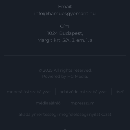
Email:
info@hamuesgyemant.hu
Cím:
1024 Budapest,
Margit krt. 5/A, 3. em. 1. a
© 2025 All rights reserved.
Powered by
HG Media
.
moderálási szabályzat
adatvédelmi szabályzat
ászf
médiaajánló
impresszum
akadálymentességi megfelelőségi nyilatkozat