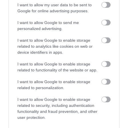
I want to allow my user data to be sent to
Google for online advertising purposes.
I want to allow Google to send me
personalized advertising.
I want to allow Google to enable storage
related to analytics like cookies on web or
device identifiers in apps.
Unsplash
I want to allow Google to enable storage
related to functionality of the website or app.
Olvasd el ezt is!
5+1 város, ami tárt karokkal várja
I want to allow Google to enable storage
related to personalization.
a bicikliseket
I want to allow Google to enable storage
related to security, including authentication
functionality and fraud prevention, and other
Északi-tenger, Hollandia és Belgium
user protection.