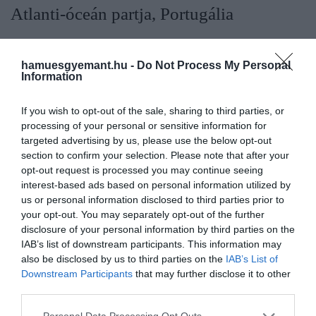
Atlanti-óceán partja, Portugália
Az EuroVelo 1 (más néven a Atlantic Coast Route)
útvonal Norvégiától Portugáliáig tart, hat országon
hamuesgyemant.hu -
Do Not Process My Personal
Information
át vezet az Atlanti-óceán partját követve. Az út
portugál szakasza – különösen Algarve – igazán
If you wish to opt-out of the sale, sharing to third parties, or
kellemes és simogatóan meleg már koratavasszal is.
processing of your personal or sensitive information for
Persze erős szélre számítani kell itt is, a csodálatos
targeted advertising by us, please use the below opt-out
panoráma azonban mindenért kárpótol. Az EuroVelo
section to confirm your selection. Please note that after your
1 ezen szakasza több mint 200 kilométernyi csodás
opt-out request is processed you may continue seeing
tengerparton halad végig (a spanyol határon
interest-based ads based on personal information utilized by
us or personal information disclosed to third parties prior to
található Huelvától Sagresig tart), és teljes
your opt-out. You may separately opt-out of the further
egészében átszeli Algarvét. A naptejet ne hagyd
disclosure of your personal information by third parties on the
otthon, mert délen már igen erős a nap ilyenkor is,
IAB’s list of downstream participants. This information may
kár lenne napégéssel elrontani egy tavaszi biciklis
also be disclosed by us to third parties on the
IAB’s List of
túrát!
Downstream Participants
that may further disclose it to other
third parties.
Adriai-tenger gyöngyszemei,
Please note that this website/app uses one or more Google