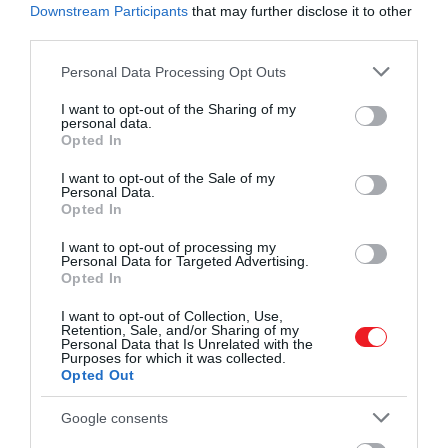
Downstream Participants
that may further disclose it to other
így földművesek, gyári munkások, utcaseprők,
third parties.
esetleg tanárok lesznek. Minden munkavállalónak
48 órás munkahetet kell teljesítenie, egyedül a
Please note that this website/app uses one or more Google
Personal Data Processing Opt Outs
vasárnap számít szabadnapnak.
services and may gather and store information including but
not limited to your visit or usage behaviour. You may click to
I want to opt-out of the Sharing of my
personal data.
grant or deny consent to Google and its third-party tags to
​3. Farmerviselés
Opted In
use your data for below specified purposes in below Google
consent section.
I want to opt-out of the Sale of my
Mivel az ország vezetése szerint a ruhadarab a
Personal Data.
nyugati civilizáció szimbólumának számít, Észak-
Opted In
Koreában tilos kék farmert viselni. Aki megszegi ezt
I want to opt-out of processing my
a szabályt, az bíróság elé kerül, ahol írásban is be kell
Personal Data for Targeted Advertising.
Opted In
ismernie tettét. Csak akkor engedik haza, ha valaki
hoz neki az előírásoknak megfelelő ruhát, amibe
I want to opt-out of Collection, Use,
átöltözhet, ráadásul a munkáltatóját is értesítik a
Retention, Sale, and/or Sharing of my
Personal Data that Is Unrelated with the
kihágásról.
Purposes for which it was collected.
Opted Out
Google consents
Ajánljuk figyelmedbe!
A „végzet szállodája", ahol