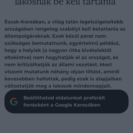
lakosnak be kell tartania
Észak-Koreában, a világ talán legelszigeteltebb
országában rengeteg szabályt kell betartania az
állampolgároknak. Ezek közül párat nem
szükséges bemutatnunk, egyértelmű például,
hogy a helyiek (a nagyon ritka kivételektől
eltekintve) nem hagyhatják el az országot, és
nem kritizálhatják az állami vezetést. Most
viszont mutatunk néhány olyan tiltást, amiről
kevesebben hallottak, pedig ezek is alapjaiban
változtatják meg a lakosok mindennapjait.
Beállíthatod oldalunkat preferált
forrásként a Google Keresőben