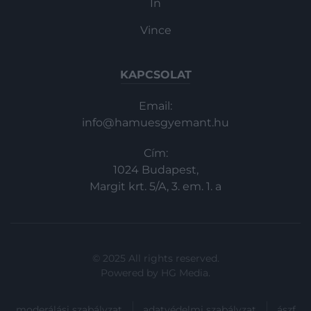
In
Vince
KAPCSOLAT
Email:
info@hamuesgyemant.hu
Cím:
1024 Budapest,
Margit krt. 5/A, 3. em. 1. a
© 2025 All rights reserved.
Powered by
HG Media
.
moderálási szabályzat
adatvédelmi szabályzat
ászf