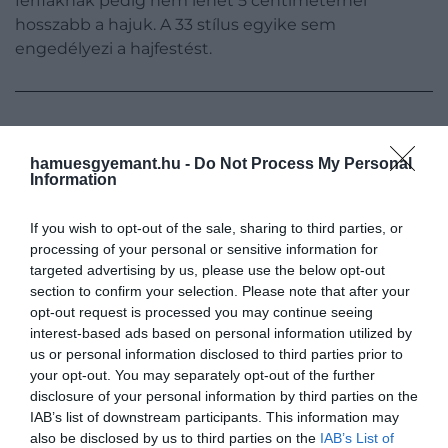
férfiaknak pedig nem lehet 5 centiméternél
hosszabb a hajuk. A 33 stílus egyike sem
engedélyezi a hajfestést.
Ha tovább olvasnál:
Megnyitja kapuit a világ
legrejtélyesebb országa: újra utazhatnak turisták
hamuesgyemant.hu -
Do Not Process My Personal
Information
Észak-Koreába
If you wish to opt-out of the sale, sharing to third parties, or
processing of your personal or sensitive information for
​2. Megszabott munkakörök
targeted advertising by us, please use the below opt-out
section to confirm your selection. Please note that after your
opt-out request is processed you may continue seeing
A középiskola befejezésekor minden észak-koreai
interest-based ads based on personal information utilized by
állampolgárnak be kell vonulnia a hadseregbe. A
us or personal information disclosed to third parties prior to
férfiak 10 éven át, a nők pedig 23 éves korukig
your opt-out. You may separately opt-out of the further
szolgálnak, és a katonaság után mindenkinek az
disclosure of your personal information by third parties on the
állam által megszabott munkakört kell betöltenie.
IAB’s list of downstream participants. This information may
Ebbe az egyénnek nincs beleszólása, a legtöbben
also be disclosed by us to third parties on the
IAB’s List of