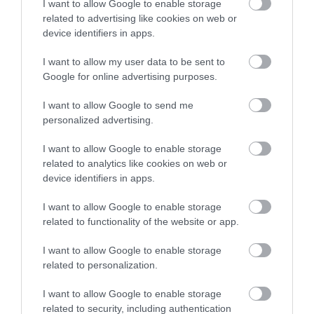
I want to allow Google to enable storage
még soha senki nem tért nyugovóra
related to advertising like cookies on web or
device identifiers in apps.
I want to allow my user data to be sent to
​4. Külföldi tévécsatornák
Google for online advertising purposes.
I want to allow Google to send me
Az észak-koreaiak nem nézhetnek külföldi
personalized advertising.
televíziót, nem hallgathatnak külföldi rádiót, és nem
használhatják a globális internetet. Minden olyan
I want to allow Google to enable storage
tartalom, ami nem a hivatalos észak-koreai média
related to analytics like cookies on web or
részét képezi, tilosnak számít, sőt, már az is
device identifiers in apps.
törvénysértés, ha valakinek olyan tévéje van otthon,
I want to allow Google to enable storage
amivel technikailag lehetséges külföldi csatornákat
related to functionality of the website or app.
fogni.
I want to allow Google to enable storage
Nyitókép: Fotó: Shutterstock
related to personalization.
ÉSZAK-KOREA
SZABÁLY
BÜNTETÉS
I want to allow Google to enable storage
related to security, including authentication