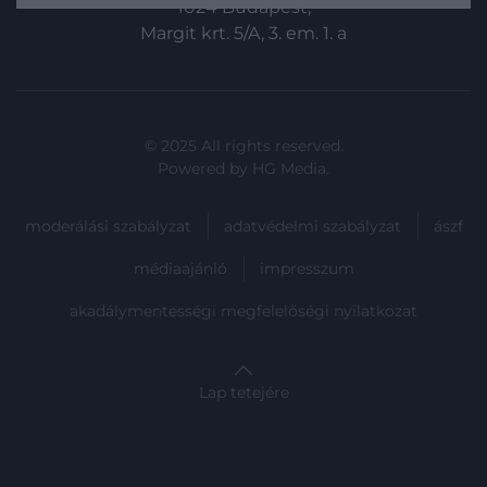
1024 Budapest,
kialakulása előtt jártunk, a korszakalkotó
Margit krt. 5/A, 3. em. 1. a
rövidfilm nézői pedig nem is tudtak mit
kezdeni a látottakkal: félniük kellett volna,
de inkább csak…
© 2025 All rights reserved.
Powered by
HG Media
.
moderálási szabályzat
adatvédelmi szabályzat
ászf
médiaajánló
impresszum
akadálymentességi megfelelőségi nyilatkozat
Lap tetejére