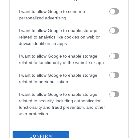
I want to allow Google to send me
personalized advertising.
I want to allow Google to enable storage
related to analytics like cookies on web or
device identifiers in apps.
2024. AUGUSZTUS 23. ● HAMU ÉS GYÉMÁNT
4 abszurd szabály, amit
I want to allow Google to enable storage
Észak-Koreában, a világ talán
minden észak-koreai lakosnak
related to functionality of the website or app.
legelszigeteltebb országában rengeteg
szabályt kell betartania az
be…
I want to allow Google to enable storage
állampolgároknak. Ezek közül párat nem
related to personalization.
HAMU ÉS GYÉMÁNT
szükséges bemutatnunk, egyértelmű
például, hogy a helyiek (a nagyon ritka
I want to allow Google to enable storage
related to security, including authentication
kivételektől eltekintve) nem hagyhatják
functionality and fraud prevention, and other
el az országot, és nem kritizálhatják az
user protection.
állami…
CONFIRM