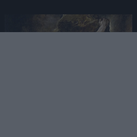
2022. FEBRUÁR 15. ● HAMU ÉS GYÉMÁNT