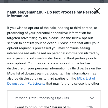
2025. AUGUSZTUS 20. ● HAMU ÉS GYÉMÁNT
Abszurd mindennapok: 5
Észak-Korea a világ egyik
hamuesgyemant.hu -
Do Not Process My Personal
hihetetlen tény Észak-
Information
legelszigeteltebb állama, amelyet szigorú
politikai rendszer és a külvilág számára
Koreáról…
If you wish to opt-out of the sale, sharing to third parties, or
nehezen érthető szabályok határoznak
processing of your personal or sensitive information for
HAMU ÉS GYÉMÁNT
meg. Az ország működése sokszor annyira
targeted advertising by us, please use the below opt-out
eltér a megszokottól, hogy a róla szóló
section to confirm your selection. Please note that after your
hírek inkább tűnnek abszurd
opt-out request is processed you may continue seeing
filmforgatókönyvnek, mint valóságnak.
interest-based ads based on personal information utilized by
us or personal information disclosed to third parties prior to
your opt-out. You may separately opt-out of the further
disclosure of your personal information by third parties on the
IAB’s list of downstream participants. This information may
also be disclosed by us to third parties on the
IAB’s List of
Downstream Participants
that may further disclose it to other
third parties.
Please note that this website/app uses one or more Google
Personal Data Processing Opt Outs
services and may gather and store information including but
not limited to your visit or usage behaviour. You may click to
I want to opt-out of the Sharing of my