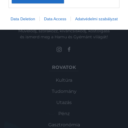
Data Deletion
Data Access
Adatvédelmi szabályzat
Művelődj, szórakozz, kíváncsiskodj, kóstolgass
és ismerd meg a Hamu és Gyémánt világát!
ROVATOK
Kultúra
Tudomány
Utazás
Pénz
Gasztronómia