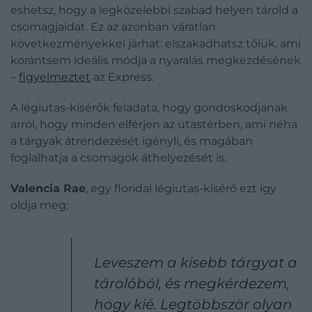
eshetsz, hogy a legközelebbi szabad helyen tárold a
csomagjaidat. Ez az azonban váratlan
következményekkel járhat: elszakadhatsz tőlük, ami
korántsem ideális módja a nyaralás megkezdésének
–
figyelmeztet
az Express.
A légiutas-kísérők feladata, hogy gondoskodjanak
arról, hogy minden elférjen az utastérben, ami néha
a tárgyak átrendezését igényli, és magában
foglalhatja a csomagok áthelyezését is.
Valencia Rae
, egy floridai légiutas-kísérő ezt így
oldja meg:
Leveszem a kisebb tárgyat a
tárolóból, és megkérdezem,
hogy kié. Legtöbbször olyan