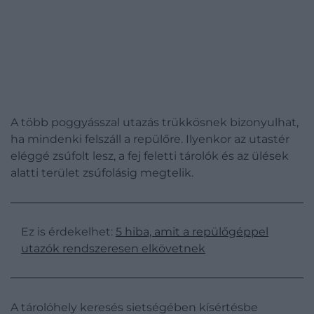
A több poggyásszal utazás trükkösnek bizonyulhat,
ha mindenki felszáll a repülőre. Ilyenkor az utastér
eléggé zsúfolt lesz, a fej feletti tárolók és az ülések
alatti terület zsúfolásig megtelik.
Ez is érdekelhet:
5 hiba, amit a repülőgéppel
utazók rendszeresen elkövetnek
A tárolóhely keresés sietségében kísértésbe