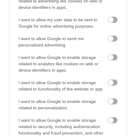
related to advertising like cookies on web or
legtöbb repülőgépen, különösen a fapados
device identifiers in apps.
légitársaságok által üzemeltetett gépeken nincs
I want to allow my user data to be sent to
elég hely a fej feletti szekrényekben, hogy minden
Google for online advertising purposes.
utas ott tárolhassa a csomagjait.
I want to allow Google to send me
Természetesen mindannyian szeretnénk
personalized advertising.
kényelmesen elhelyezkedni és kinyújtózni, de jó, ha
adunk esélyt a nagyobb kézipoggyásszal
I want to allow Google to enable storage
rendelkezőknek, hogy elhelyezhessék a
related to analytics like cookies on web or
csomagjaikat, majd a kisebbek mehetnek oda, ahol
device identifiers in apps.
marad még hely.
I want to allow Google to enable storage
related to functionality of the website or app.
Míg egyes utasok azzal érvelnek, hogy ha fizettek a
csomagfeladásért, akkor jogukban áll a fej feletti
I want to allow Google to enable storage
tárolókat használni, a légiutas-kísérők másképp
related to personalization.
látják a dolgot.
I want to allow Google to enable storage
Lucy Williams
légiutas-kísérő úgy véli, hogy az
related to security, including authentication
functionality and fraud prevention, and other
utasoknak „tekintettel kell lenniük másokra”. Még