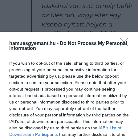
táskáról van szó, amely befér
az ülés alá, vagy elfér egy
kisebb nyitott helyen a
repülőgép másik oldalán.
Mindig azt szeretném, ha a
hamuesgyemant.hu -
Do Not Process My Personal
Information
táska tulajdonosa tudná,
hogy a táskát áthelyezzük.
If you wish to opt-out of the sale, sharing to third parties, or
processing of your personal or sensitive information for
targeted advertising by us, please use the below opt-out
section to confirm your selection. Please note that after your
Valencia szerint elfogadható, ha a táskát egy kicsit
opt-out request is processed you may continue seeing
távolabb helyezzük el attól a helytől, ahol ülünk,
interest-based ads based on personal information utilized by
feltéve, hogy az a látóterünkben marad.
us or personal information disclosed to third parties prior to
your opt-out. You may separately opt-out of the further
disclosure of your personal information by third parties on the
IAB’s list of downstream participants. This information may
Ha tovább olvasnál:
4 trükk, amivel plusz
also be disclosed by us to third parties on the
IAB’s List of
poggyászt vihetsz magaddal a repülőn
Downstream Participants
that may further disclose it to other