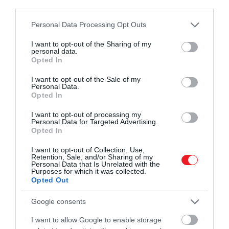
third parties.
Please note that this website/app uses one or more Google
Personal Data Processing Opt Outs
services and may gather and store information including but
not limited to your visit or usage behaviour. You may click to
I want to opt-out of the Sharing of my
personal data.
grant or deny consent to Google and its third-party tags to
Opted In
use your data for below specified purposes in below Google
consent section.
I want to opt-out of the Sale of my
Personal Data.
Opted In
I want to opt-out of processing my
Personal Data for Targeted Advertising.
Opted In
I want to opt-out of Collection, Use,
Retention, Sale, and/or Sharing of my
Personal Data that Is Unrelated with the
Purposes for which it was collected.
Fotó:
Shutterstock
Opted Out
Karina Kay
, egy Las Vegas-i légiutas-kísérő azt
Google consents
javasolta, hogy ha elfogy a hely a fej feletti
I want to allow Google to enable storage
tárolókban, a tárgyak pakoljuk az ülésünk alá. A