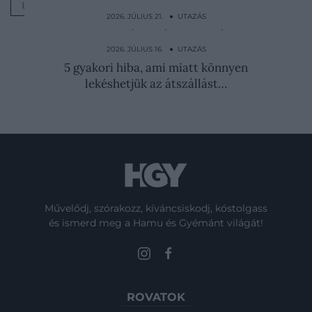
ÜLÉS
UTAZÁS
2026. JÚLIUS 21. ● UTAZÁS
A tető beomlása után elhagyták, ma
szellemek ülnek a cseh…
2026. JÚLIUS 16. ● UTAZÁS
5 gyakori hiba, ami miatt könnyen
lekéshetjük az átszállást…
Művelődj, szórakozz, kíváncsiskodj, kóstolgass
és ismerd meg a Hamu és Gyémánt világát!
ROVATOK