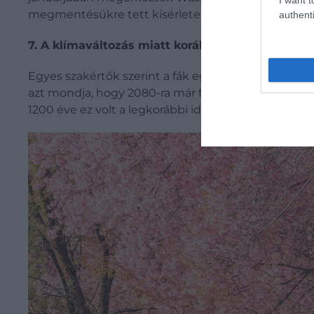
megmentésükre tett kísérletek ellenére a fákat v
authenti
7. A klímaváltozás miatt korábban virágoznak a
Egyes szakértők szerint a fák egyre korábban virá
azt mondja, hogy 2080-ra már februárban csereszny
1200 éve ez volt a legkorábbi időpont.