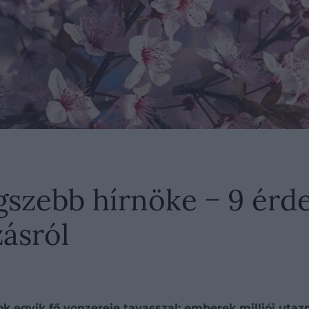
egszebb hírnöke − 9 érd
ásról
ok egyik fő vonzereje tavasszal: emberek milliói utaz