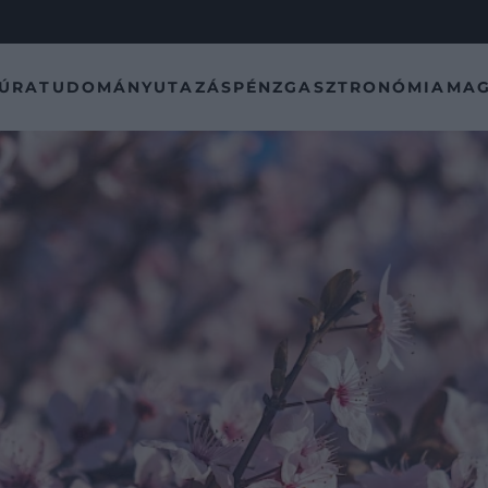
TÚRA
TUDOMÁNY
UTAZÁS
PÉNZ
GASZTRONÓMIA
MAG