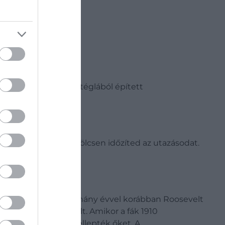
t legnagyobb LEGO-téglából épített
GO-téglából állt.
 meg, ezért jó, ha bölcsen időzíted az utazásodat.
peként, mivel alig néhány évvel korábban Roosevelt
asztrofálisan sikerült. Amikor a fák 1910
 fafúró rovarok is ellepték őket. A