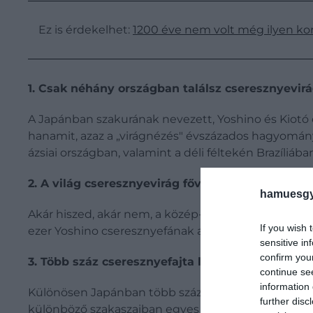
Ez is érdekelhet:
1200 éve nem volt még ilyen kor
1. Csak néhány országban találsz cseresznyevir
A Japánban szakurának nevezett, Yoshino és Kiotó c
hanamit, azaz a „virágnézés" évszázados hagyomán
ázsiai országban, valamint a déli féltekén Brazíliáb
2. A világ cseresznyevirág fővárosa Grúziában v
hamuesgy
Akár hiszed, akár nem, a közép-georgiai Macon város
If you wish 
ezer Yoshino cseresznyefának ad otthont.
sensitive in
confirm you
3. Több száz cseresznyefajta létezik
continue se
information 
Különösen Japánban több százféle cseresznyefajta 
further disc
különböző szakaszaiban egyes fák a sötét rózsaszínt