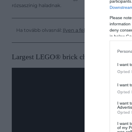
participants
rózsaszínig haladnak.
Downstream 
Please note
information 
Ha tovább olvasnál:
Ilyen a felkelő nap országa –
deny consent
in below Go
Persona
Largest LEGO® brick cherry blossom tr
I want t
Opted 
I want t
Opted 
I want 
Advertis
Opted 
I want t
of my P
was col