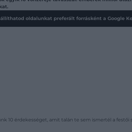
kat.
állíthatod oldalunkat preferált forrásként a Google 
k 10 érdekességet, amit talán te sem ismertél a festői 