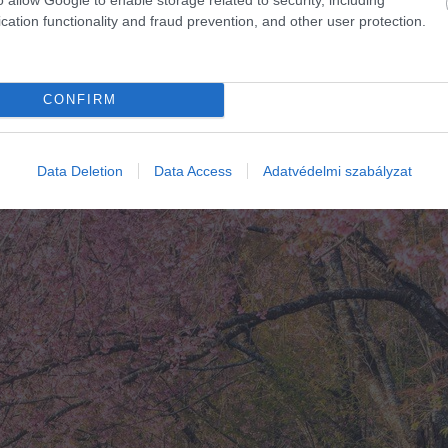
égül egy kupacba dobták és elégették.
cation functionality and fraud prevention, and other user protection.
 cseresznyefák
CONFIRM
goznak, ahogy a bolygó fokozatosan melegszik. Dr. Soo-
evirágzásra számíthatunk. 2021-ben Japánban a csereszn
Data Deletion
Data Access
Adatvédelmi szabályzat