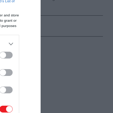
B’s List of
er and store
to grant or
ed purposes