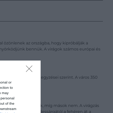
al özönlenek az országba, hogy kipróbálják a
nyörködjünk bennük. A virágok számos európai és
ikai kongresszus feljegyzései szerint. A város 350
sonal or
ection to
ou may
 personal
out of the
sok termést is hoznak, míg mások nem. A virágzás
 downstream
ket, míg mások a zöldessárgától a fehéren át a