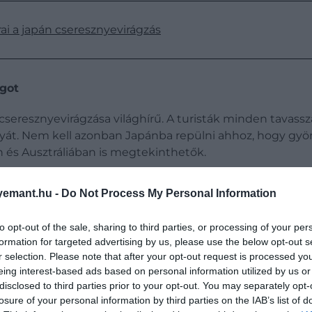
ai a japán cseresznyevirágzás
ágot
seresznyevirágzása világhírű. A turisták minden tavassz
yát. Nem kell azonban Japánba repülni ahhoz, hogy gyö
an és Ausztráliában is megtekinthetők.
an
emant.hu -
Do Not Process My Personal Information
a a „világ cseresznyevirág fővárosa" − legalábbis az amer
to opt-out of the sale, sharing to third parties, or processing of your per
formation for targeted advertising by us, please use the below opt-out s
r selection. Please note that after your opt-out request is processed y
eing interest-based ads based on personal information utilized by us or
disclosed to third parties prior to your opt-out. You may separately opt-
található − becslések szerint több mint 600. Egyes típu
losure of your personal information by third parties on the IAB’s list of
ől a világos rózsaszínen át a fehérig változtatják a színü