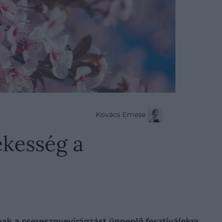
Kovács Emese
ekesség a
nak a cseresznyevirágzást ünneplő fesztiválokra,