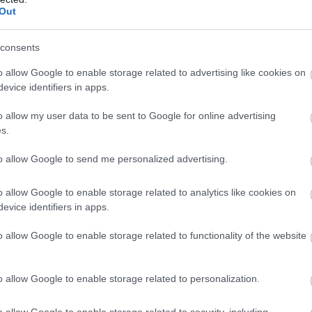
Out
consents
o allow Google to enable storage related to advertising like cookies on
evice identifiers in apps.
LEGO-szobrot
o allow my user data to be sent to Google for online advertising
018-ban Guinness-rekordot állított fel a valaha készül
s.
 mint 3175 kilogrammot nyomott, és több mint 800 ezer LE
to allow Google to send me personalized advertising.
o allow Google to enable storage related to analytics like cookies on
úcsszínüket" azonban csak körülbelül három napig tartják
evice identifiers in apps.
 helytől, a hőmérséklettől és a napfénytől is.
o allow Google to enable storage related to functionality of the website
ába érkeztek, teljes katasztrófát jelentettek
fát küld Amerikának a két ország közötti barátság jelké
o allow Google to enable storage related to personalization.
orú befejezéséről. A jó szándék ellenére a kivitelezés kat
gék voltak − a gyökereik túlzott metszése miatt −, és a
o allow Google to enable storage related to security, including