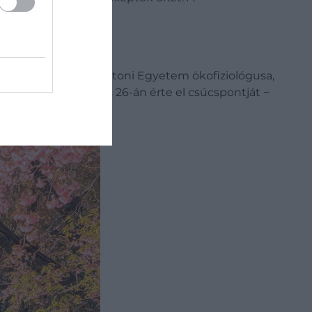
Hyung Kim, a Washingtoni Egyetem ökofiziológusa,
yevirágzás március 26-án érte el csúcspontját −