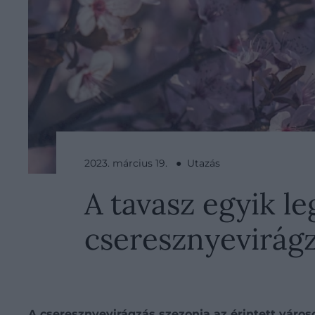
2023. március 19. ● Utazás
​A tavasz egyik l
cseresznyevirágz
A cseresznyevirágzás szezonja az érintett város