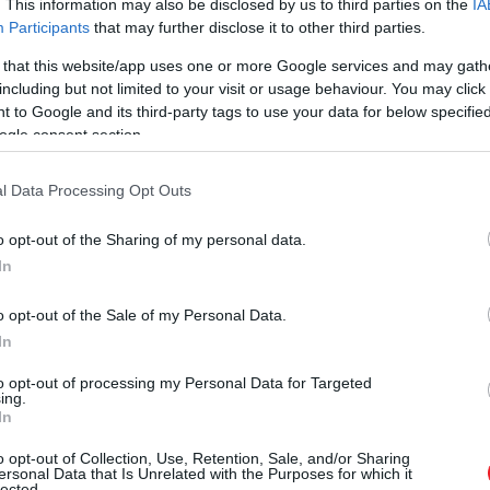
. This information may also be disclosed by us to third parties on the
IA
Participants
that may further disclose it to other third parties.
 that this website/app uses one or more Google services and may gath
including but not limited to your visit or usage behaviour. You may click 
 5 érdekesség Japánról
 to Google and its third-party tags to use your data for below specifi
ogle consent section.
l Data Processing Opt Outs
ee - Guinness World Records
o opt-out of the Sharing of my personal data.
In
o opt-out of the Sale of my Personal Data.
In
to opt-out of processing my Personal Data for Targeted
ing.
In
o opt-out of Collection, Use, Retention, Sale, and/or Sharing
ersonal Data that Is Unrelated with the Purposes for which it
lected.