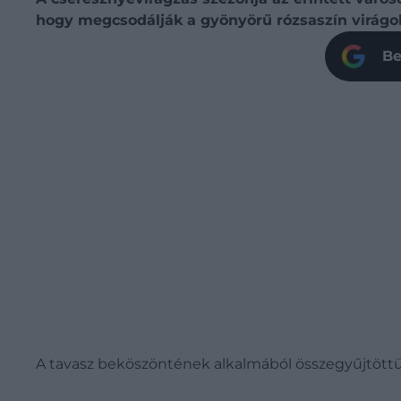
hogy megcsodálják a gyönyörű rózsaszín virágo
Be
A tavasz beköszöntének alkalmából összegyűjtöttün