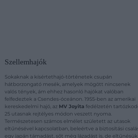
Szellemhajók
Sokaknak a kísértethajó-történetek csupán
hátborzongató mesék, amelyek mögött nincsenek
valós tények, ám ehhez hasonló hajókat valóban
felfedeztek a Csendes-óceánon. 1955-ben az amerikai
kereskedelmi hajó, az
MV Joyita
fedélzetén tartózkod
25 utasnak rejtélyes módon veszett nyoma.
Természetesen számos elmélet született az utasok
eltűnésével kapcsolatban, beleértve a biztosítási csalás
egy japán támadást, sőt még lázadást is, de eltűnésük