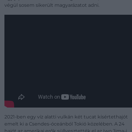
végül sosem sikerült magyarázatot adni.
2021-ben egy víz alatti vulkán két tucat kísértethajót
emelt ki a Csendes-óceánból Tokió közelében. A 24
hajót az amerikai erők süllyesztették el az Iwo Jima-i