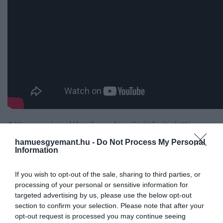
A Yonaguni-emlékmű egy lenyűgöző víz alatti
képződmény a japán Yonaguni-sziget partjainál, amel
hamuesgyemant.hu -
Do Not Process My Personal
kutatók és kalandorok figyelmét egyaránt felkeltette.
Information
víz alatti különös formációt 1986-ban fedezte fel egy
búvár. A képződmény hatalmas, lapos teraszokból és
If you wish to opt-out of the sale, sharing to third parties, or
oszlopokból áll, amelyek bár ember alkotta szerkezetr
processing of your personal or sensitive information for
targeted advertising by us, please use the below opt-out
emlékeztetnek, valós eredetük mind a mai napig rejté
section to confirm your selection. Please note that after your
maradt.
opt-out request is processed you may continue seeing