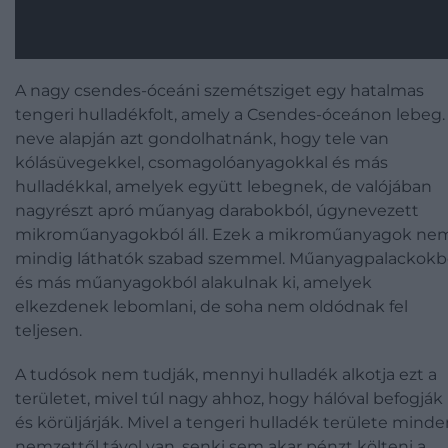
A nagy csendes-óceáni szemétsziget egy hatalmas
tengeri hulladékfolt, amely a Csendes-óceánon lebeg.
neve alapján azt gondolhatnánk, hogy tele van
kólásüvegekkel, csomagolóanyagokkal és más
hulladékkal, amelyek együtt lebegnek, de valójában
nagyrészt apró műanyag darabokból, úgynevezett
mikroműanyagokból áll. Ezek a mikroműanyagok ne
mindig láthatók szabad szemmel. Műanyagpalackokb
és más műanyagokból alakulnak ki, amelyek
elkezdenek lebomlani, de soha nem oldódnak fel
teljesen.
A tudósok nem tudják, mennyi hulladék alkotja ezt a
területet, mivel túl nagy ahhoz, hogy hálóval befogják
és körüljárják. Mivel a tengeri hulladék területe mind
nemzettől távol van, senki sem akar pénzt költeni a