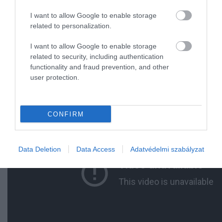
I want to allow Google to enable storage
Olvasd el ezt is!
Eltűnik a Csendes-óceán, újra
related to personalization.
összeolvadnak a kontinensek
I want to allow Google to enable storage
related to security, including authentication
functionality and fraud prevention, and other
A nagy csendes-óceáni szemétsziget
user protection.
CONFIRM
Data Deletion
Data Access
Adatvédelmi szabályzat