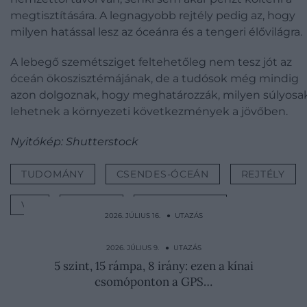
megtisztítására. A legnagyobb rejtély pedig az, hogy
milyen hatással lesz az óceánra és a tengeri élővilágra.
A lebegő szemétsziget feltehetőleg nem tesz jót az
óceán ökoszisztémájának, de a tudósok még mindig
azon dolgoznak, hogy meghatározzák, milyen súlyosa
lehetnek a környezeti következmények a jövőben.
Nyitókép: Shutterstock
TUDOMÁNY
CSENDES-ÓCEÁN
REJTÉLY
VÍZ
UTAZÁS
ÉRDEKESSÉG
2026. JÚLIUS 16. ● UTAZÁS
5 gyakori hiba, ami miatt könnyen
lekéshetjük az átszállást…
2026. JÚLIUS 9. ● UTAZÁS
5 szint, 15 rámpa, 8 irány: ezen a kínai
csomóponton a GPS…