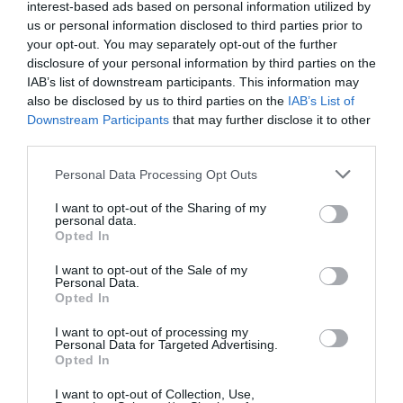
interest-based ads based on personal information utilized by
Néhány geológus azt állítja, hogy az emlékmű egy
us or personal information disclosed to third parties prior to
természetes képződmény, amely tektonikus
your opt-out. You may separately opt-out of the further
tevékenység és több ezer éves erózió eredménye.
disclosure of your personal information by third parties on the
Mások úgy vélik, hogy egy ősi civilizáció maradványairó
IAB’s list of downstream participants. This information may
lehet szó, amelyet az utolsó jégkorszak körüli
also be disclosed by us to third parties on the
IAB’s List of
tengerszint-emelkedés miatt nyelt el a víz több mint 
Downstream Participants
that may further disclose it to other
third parties.
ezer évvel ezelőtt.
Please note that this website/app uses one or more Google
Personal Data Processing Opt Outs
Megmagyarázhatatlan hangok
services and may gather and store information including but
not limited to your visit or usage behaviour. You may click to
I want to opt-out of the Sharing of my
personal data.
grant or deny consent to Google and its third-party tags to
Opted In
use your data for below specified purposes in below Google
consent section.
I want to opt-out of the Sale of my
Personal Data.
Opted In
I want to opt-out of processing my
Personal Data for Targeted Advertising.
Opted In
I want to opt-out of Collection, Use,