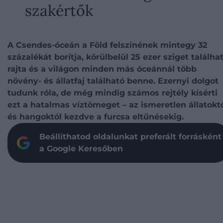
szakértők
A Csendes-óceán a Föld felszínének mintegy 32
százalékát borítja, körülbelül 25 ezer sziget találha
rajta és a világon minden más óceánnál több
növény- és állatfaj található benne. Ezernyi dolgot
tudunk róla, de még mindig számos rejtély kísérti
ezt a hatalmas víztömeget – az ismeretlen állatokt
és hangoktól kezdve a furcsa eltűnésekig.
Beállíthatod oldalunkat preferált forrásként
a Google Keresőben