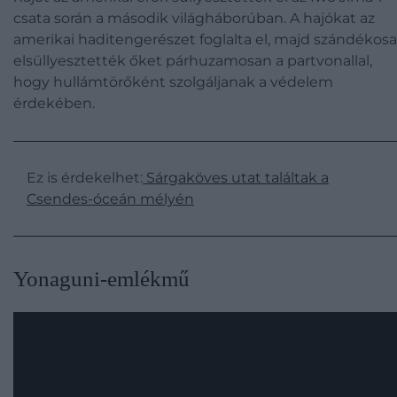
csata során a második világháborúban. A hajókat az
amerikai haditengerészet foglalta el, majd szándékos
elsüllyesztették őket párhuzamosan a partvonallal,
hogy hullámtörőként szolgáljanak a védelem
érdekében.
Ez is érdekelhet:
Sárgaköves utat találtak a
Csendes-óceán mélyén
Yonaguni-emlékmű