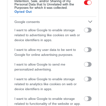
Retention, Sale, and/or Sharing of my
Personal Data that Is Unrelated with the
Purposes for which it was collected.
Opted Out
Google consents
I want to allow Google to enable storage
A Nemzeti Óceán- és Légkörkutatási Hivatal (NOAA)
related to advertising like cookies on web or
évek óta vizsgálja a Csendes-óceánból származó
device identifiers in apps.
rejtélyes hangokat. A Bloop, az Upsweep és a Slow
I want to allow my user data to be sent to
Down néhány ezek közül a misztikus zajok közül,
Google for online advertising purposes.
amelyeket rögzítettek. A NOAA különböző helyeken
elhelyezett hidrofónokat használ az óceánban lévő
I want to allow Google to send me
hangok digitális felvételének készítéséhez.
personalized advertising.
Az Upsweepet 1991-ben fedezte fel a NOAA, miután
I want to allow Google to enable storage
keskeny sávú felsöprő hangok sorozatát észlelte. Ezek
related to analytics like cookies on web or
device identifiers in apps.
tavasszal és ősszel még mindig hallhatók, ám eredete
napjainkig ismeretlen.
I want to allow Google to enable storage
related to functionality of the website or app.