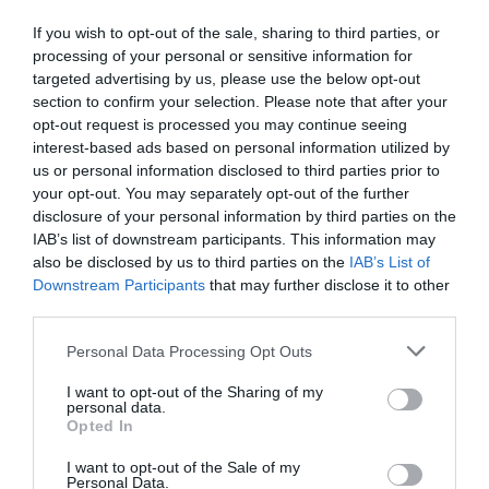
​Hamis jegyek és nem hivatalos
If you wish to opt-out of the sale, sharing to third parties, or
idegenvezetők
processing of your personal or sensitive information for
targeted advertising by us, please use the below opt-out
section to confirm your selection. Please note that after your
A történelmi látványosságok közelében általában
opt-out request is processed you may continue seeing
csaló idegenvezetők próbálják célba venni a
interest-based ads based on personal information utilized by
gyanútlan turistákat, biztosítva őket arról, hogy
us or personal information disclosed to third parties prior to
(túlzottan magas díjat felszámítva) körbevezetik
your opt-out. You may separately opt-out of the further
őket. Ez valahogy sosem történik meg, hiszen mire
disclosure of your personal information by third parties on the
elkezdődne maga a túra, azt mondják, hogy az adott
IAB’s list of downstream participants. This information may
hely
zárva
van
vagy épp nem látogatható.
also be disclosed by us to third parties on the
IAB’s List of
Downstream Participants
that may further disclose it to other
third parties.
Hogy elkerüljük az incidenst, keressünk rá a túrákat
tartó társaságokra és az idegenvezetőkre. Az igazi,
Please note that this website/app uses one or more Google
Personal Data Processing Opt Outs
megbízható túravezetők általában akkor jelennek
services and may gather and store information including but
meg, ha egy előre lefoglalt túrára egy csoport
not limited to your visit or usage behaviour. You may click to
I want to opt-out of the Sharing of my
personal data.
érkezik. Mielőtt lefoglalnánk egy idegenvezetőt,
grant or deny consent to Google and its third-party tags to
Opted In
use your data for below specified purposes in below Google
ellenőrizzük a céget vagy a személyt, és olvassuk el
consent section.
a róluk szóló
véleményeket.
I want to opt-out of the Sale of my
Personal Data.