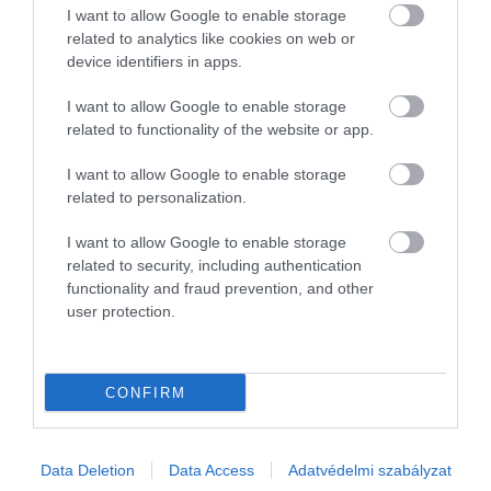
odébb fog állni.
I want to allow Google to enable storage
related to analytics like cookies on web or
device identifiers in apps.
Figyelmedbe ajánljuk!
5 átverés a
I want to allow Google to enable storage
történelemben, amivel több millió embert
related to functionality of the website or app.
sikerült megvezetni
I want to allow Google to enable storage
related to personalization.
I want to allow Google to enable storage
Pantomim-átverés
related to security, including authentication
functionality and fraud prevention, and other
Firenzében rengeteg a pantomimművész, akik a
user protection.
népszerű turistalátványosságok környékén
lézengenek. A valóságban ezek a „művészek”
csalók, akik párban járkálnak, és
kisgyermekes
CONFIRM
családokat
szemelnek ki. Többféle stratégiával
dolgoznak, például úgy csinálnak, mintha
valamilyen kedves műsort adnának a gyerekeknek,
Data Deletion
Data Access
Adatvédelmi szabályzat