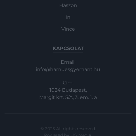
Haszon
In
Vince
KAPCSOLAT
Email:
info@hamuesgyemant.hu
Cím:
1024 Budapest,
Margit krt. 5/A, 3. em. 1. a
© 2025 All rights reserved.
Powered by
HG Media
.