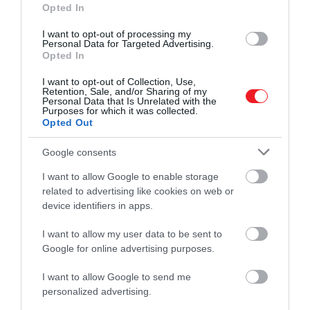
Opted In
Barátságkarkötők és rózsás átverés
I want to opt-out of processing my
Personal Data for Targeted Advertising.
A barátságkarkötőkkel és rózsákkal való átverés
Opted In
sajnos nagyon bevett gyakorlatnak számít. Ilyenkor
I want to opt-out of Collection, Use,
a csaló egyszer csak ott terem a turista előtt egy
Retention, Sale, and/or Sharing of my
Personal Data that Is Unrelated with the
karkötővel vagy rózsával, és valamelyiket odaadja
Purposes for which it was collected.
neki
ajándékba
. Néhány perc elteltével az idegen
Opted Out
zaklatni kezdi az áldozatot, és felszólítja, hogy
Google consents
fizessen érte. Persze ez csak puszta elterelés,
ugyanis közben a lesben álló társa pillanatok alatt
I want to allow Google to enable storage
kizsebeli a zavarban lévő turistát.
related to advertising like cookies on web or
device identifiers in apps.
A legjobb módja az átverés elkerülésének, ha
egyszerűen
elsétálunk
. Ne vigyünk magunkkal
I want to allow my user data to be sent to
Google for online advertising purposes.
semmit, amire nincs szükségünk, és ne
keveredjünk beszélgetésekbe, mert az elterelheti a
I want to allow Google to send me
figyelmünket. Ha a csalót
figyelmen kívül hagyjuk
,
personalized advertising.
ő sem fogja ránk pazarolni az idejét, egyszer csak