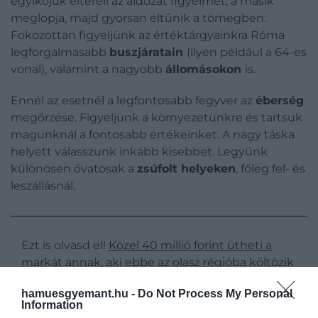
egyikőjük eltereli az áldozat figyelmét, a másik
meglopja, majd gyorsan eltűnik a tömegben.
Fokozottan figyeljünk az értéktárgyainkra Róma
legforgalmasabb
buszjáratain
(ilyen például a 64-es
vonal), valamint a nagyobb
állomásokon
is.
Ennél az esetnél a legfontosabb fegyver az
éberség
megőrzése. Figyeljünk a környezetünkre és tartsuk
magunknál a fontosabb értékeinket. A nagy táska
helyett válasszunk inkább kisebbet. Legyünk
különösen óvatosak a
zsúfolt
helyeken
, főleg fel- és
leszállásnál.
Ezt is olvasd el!
Közel 40 millió forint ütheti a
markát annak, aki ebbe az olasz régióba költözik
hamuesgyemant.hu -
Do Not Process My Personal
Information