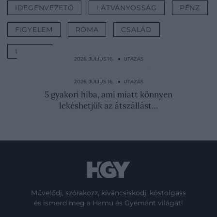
IDEGENVEZETŐ
LÁTVÁNYOSSÁG
PÉNZ
FIGYELEM
RÓMA
CSALÁD
UTAZÁS
2026. JÚLIUS 16. ● UTAZÁS
Ezt a 10 dolgot mindig ellenőrizzük,
mielőtt nyaralni…
2026. JÚLIUS 16. ● UTAZÁS
5 gyakori hiba, ami miatt könnyen
lekéshetjük az átszállást…
Művelődj, szórakozz, kíváncsiskodj, kóstolgass
és ismerd meg a Hamu és Gyémánt világát!