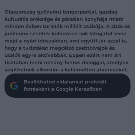
Olaszország gyönyörű tengerpartjai, gazdag
kulturális öröksége és páratlan konyhája miatt
minden évben turisták millióit csábítja. A 2025-ös
jubileumi szentév különösen sok látogatót vonz
majd a nyári időszakban, ami együtt jár azzal is,
hogy a turistákat megcélzó zsebtolvajok és
csalók egyre aktívabbak. Éppen ezért nem árt
tisztában lenni néhány fontos dologgal, amelyek
segíthetnek elkerülni a kellemetlen átveréseket.
Beállíthatod oldalunkat preferált
forrásként a Google Keresőben