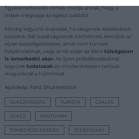
vagy megpróbálnak kezet fogni velük. Ez a
figyelemelterelés remek módja annak, hogy a
másik meglopja az egész családot.
Mindig legyünk óvatosak, ha idegenek közelednek
hozzánk. Bár barátságosnak tűnhetnek, kerüljük az
olyan beszélgetéseket, amik nem tűnnek
helyénvalónak, vagy amik során az illető
túlságosan
is ismerkedni akar.
Az ilyen próbálkozásoknál
legyünk
tudatosak
és mindenképpen tartsuk
magunknál a holminkat.
Nyitókép: Fotó: Shutterstock
OLASZORSZÁG
TURISTA
CSALÁS
OLASZ
PANTOMIM
TÖMEGKÖZLEKEDÉS
ZSEBTOLVAJ