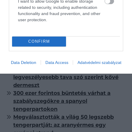
I want to allow Google to enable storage
related to security, including authentication
functionality and fraud prevention, and other
user protection.
Tengeri sün
Fotó:
boulham/Shutterstock
CONFIRM
Olvasd el ezt is!
Data Deletion
Data Access
Adatvédelmi szabályzat
Sok turistát vonz, pedig a világ
legveszélyesebb tava szó szerint kővé
dermeszt
300 ezer forintos büntetés várhat a
szabályszegőkre a spanyol
tengerpartokon
Megválasztották a világ 50 legszebb
tengerpartját: az aranyérmes egy