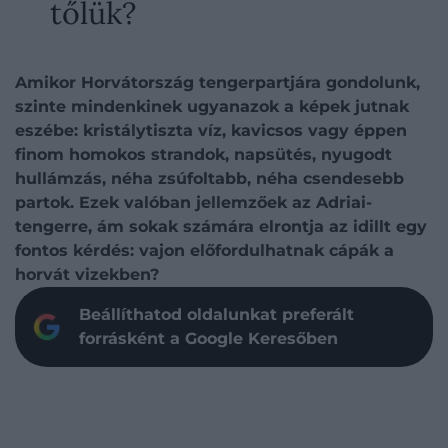
tőlük?
Amikor Horvátország tengerpartjára gondolunk,
szinte mindenkinek ugyanazok a képek jutnak
eszébe: kristálytiszta víz, kavicsos vagy éppen
finom homokos strandok, napsütés, nyugodt
hullámzás, néha zsúfoltabb, néha csendesebb
partok. Ezek valóban jellemzőek az Adriai-
tengerre, ám sokak számára elrontja az idillt egy
fontos kérdés: vajon előfordulhatnak cápák a
horvát vizekben?
Beállíthatod oldalunkat preferált
forrásként a Google Keresőben