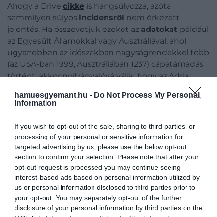
Ahogy a Drive
cikke
is hangsúlyozza, azóta
semmilyen súlyos
incidensről
nem érkezett
jelentés. Ha összevetjük ezeket az
adatokat
például
az Egyesült Államokkal vagy Ausztráliával, ahol
ugyanebben az időszakban nagyságrendekkel több
(az USA-ban 1999, Ausztráliában 1237) cápatámadás
történt, akkor nyilvánvalóvá válik, hogy az Adria
valójában
biztonságos
fürdőhelynek számít ebből a
hamuesgyemant.hu -
Do Not Process My Personal
szempontból.
Information
If you wish to opt-out of the sale, sharing to third parties, or
processing of your personal or sensitive information for
Ez is érdekelhet!
targeted advertising by us, please use the below opt-out
4 gyönyörű horvát tengerpart, amit akár
section to confirm your selection. Please note that after your
opt-out request is processed you may continue seeing
csak egy hétvégére is érdemes
interest-based ads based on personal information utilized by
meglátogatni
us or personal information disclosed to third parties prior to
your opt-out. You may separately opt-out of the further
disclosure of your personal information by third parties on the
Miért ilyen ritka ez a jelenség?