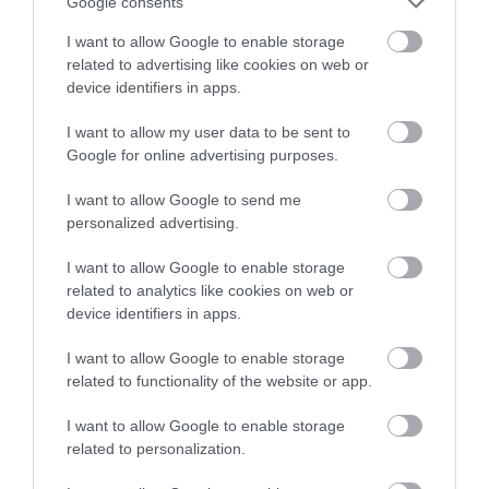
Google consents
amikre mezítláb lépve kellemetlen sérülést
I want to allow Google to enable storage
szerezhetünk –, vagy a
medúzák
, amelyek csípése
related to advertising like cookies on web or
igen fájdalmas lehet. A leggyakoribb „ellenség”
device identifiers in apps.
viszont nem is a vízben rejtőzik, hanem az égből jön:
a napégés és a
napszúrás
sokkal több pihenni
I want to allow my user data to be sent to
vágyó élményét rontja el, mint bármilyen tengeri
Google for online advertising purposes.
élőlény. Ezért a strandfelszerelés része inkább
I want to allow Google to send me
legyen naptej, kalap és víz, mintsem a cápák elleni
personalized advertising.
védőfelszerelés.
I want to allow Google to enable storage
related to analytics like cookies on web or
device identifiers in apps.
I want to allow Google to enable storage
related to functionality of the website or app.
I want to allow Google to enable storage
related to personalization.