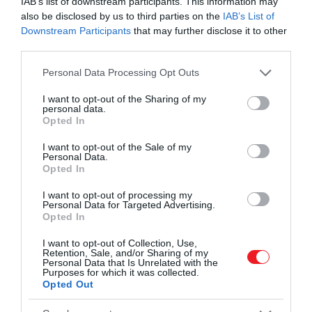
IAB’s list of downstream participants. This information may
also be disclosed by us to third parties on the
IAB’s List of
A cápák ritka jelenléte sajnos nem minden
Downstream Participants
that may further disclose it to other
szempontból
jó hír
, hiszen komoly
third parties.
környezetvédelmi probléma áll a háttérben: az
Please note that this website/app uses one or more Google
Personal Data Processing Opt Outs
elmúlt évtizedekben a túlhalászás következtében
services and may gather and store information including but
drasztikusan csökkent a halállomány, így a cápák
not limited to your visit or usage behaviour. You may click to
I want to opt-out of the Sharing of my
personal data.
természetes táplálékforrásai is – ennek
grant or deny consent to Google and its third-party tags to
Opted In
eredményeképpen pedig a
cápapopulációk
is
use your data for below specified purposes in below Google
consent section.
visszaszorultak. Ráadásul becslések szerint évente
I want to opt-out of the Sale of my
Personal Data.
közel 100 millió cápa pusztul el, sokszor
Opted In
mellékfogásként, azaz nem szándékosan, hanem
véletlenszerűen, például hálókba gabalyodva.
I want to opt-out of processing my
Personal Data for Targeted Advertising.
Opted In
I want to opt-out of Collection, Use,
Retention, Sale, and/or Sharing of my
Mi az igazi veszélyforrás?
Personal Data that Is Unrelated with the
Purposes for which it was collected.
Opted Out
Ha valamilyen állatoktól óvakodnunk kell a horvát
tengerpartokon, azok inkább a
tengeri sünök
–