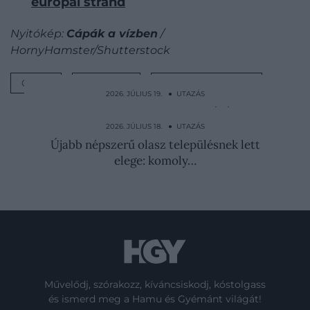
európai strand
Nyitókép:
Cápák a vízben
/
HornyHamster/Shutterstock
CÁPA
VESZÉLY
HORVÁTORSZÁG
2026. JÚLIUS 19. ● UTAZÁS
Szinte lebeg a híd, ami magasságával az
Eiffel-tornyot is…
2026. JÚLIUS 18. ● UTAZÁS
Újabb népszerű olasz településnek lett
elege: komoly…
Művelődj, szórakozz, kíváncsiskodj, kóstolgass
és ismerd meg a Hamu és Gyémánt világát!