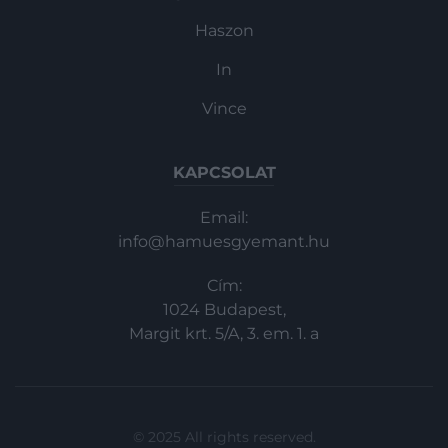
Haszon
In
Vince
KAPCSOLAT
Email:
info@hamuesgyemant.hu
Cím:
1024 Budapest,
Margit krt. 5/A, 3. em. 1. a
© 2025 All rights reserved.