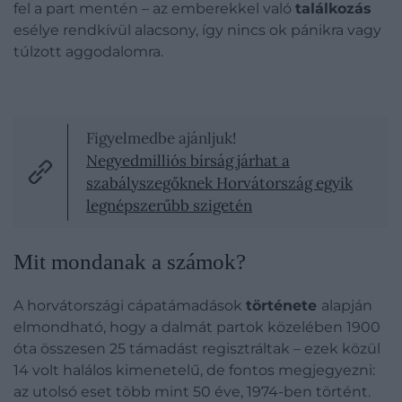
fel a part mentén – az emberekkel való
találkozás
esélye rendkívül alacsony, így nincs ok pánikra vagy
túlzott aggodalomra.
Figyelmedbe ajánljuk!
Negyedmilliós bírság járhat a
szabályszegőknek Horvátország egyik
legnépszerűbb szigetén
Mit mondanak a számok?
A horvátországi cápatámadások
története
alapján
elmondható, hogy a dalmát partok közelében 1900
óta összesen 25 támadást regisztráltak – ezek közül
14 volt halálos kimenetelű, de fontos megjegyezni:
az utolsó eset több mint 50 éve, 1974-ben történt.