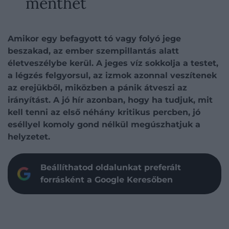
menthet
Amikor egy befagyott tó vagy folyó jege
beszakad, az ember szempillantás alatt
életveszélybe kerül. A jeges víz sokkolja a testet,
a légzés felgyorsul, az izmok azonnal veszítenek
az erejükből, miközben a pánik átveszi az
irányítást. A jó hír azonban, hogy ha tudjuk, mit
kell tenni az első néhány kritikus percben, jó
eséllyel komoly gond nélkül megúszhatjuk a
helyzetet.
Beállíthatod oldalunkat preferált
forrásként a Google Keresőben