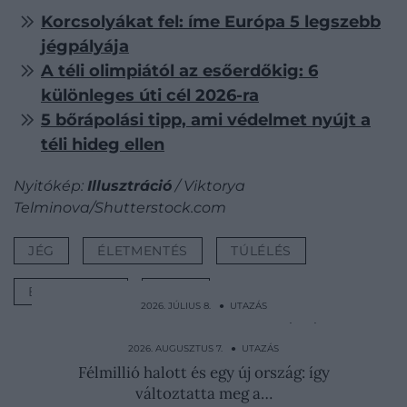
Korcsolyákat fel: íme Európa 5 legszebb
jégpályája
A téli olimpiától az esőerdőkig: 6
különleges úti cél 2026-ra
5 bőrápolási tipp, ami védelmet nyújt a
téli hideg ellen
Nyitókép:
Illusztráció
/ Viktorya
Telminova/Shutterstock.com
JÉG
ÉLETMENTÉS
TÚLÉLÉS
BESZAKADT
LISTA
2026. JÚLIUS 8. ● UTAZÁS
Elpusztult Robin Hood legendás fája,
amely 1200 évig állt…
2026. AUGUSZTUS 7. ● UTAZÁS
Félmillió halott és egy új ország: így
változtatta meg a…