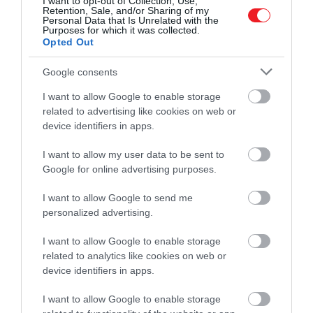
I want to opt-out of Collection, Use,
guruljunk el a lyuktól, így a súlyunk eloszlik, és a jég
Retention, Sale, and/or Sharing of my
Personal Data that Is Unrelated with the
nagyobb eséllyel megtart.
Purposes for which it was collected.
Opted Out
Google consents
I want to allow Google to enable storage
related to advertising like cookies on web or
device identifiers in apps.
I want to allow my user data to be sent to
Google for online advertising purposes.
Mentésnél maradjunk szárazon
I want to allow Google to send me
personalized advertising.
Ha nem mi kerültünk bajba, hanem valaki más esik
I want to allow Google to enable storage
a jég alá, a legfontosabb szabály, hogy ne menjünk
related to analytics like cookies on web or
utána a vízbe. A szárazon maradó segítő sokkal
device identifiers in apps.
nagyobb eséllyel marad életben. Nyújtsunk oda
kötelet, ágat vagy bármilyen hosszúkás tárgyat,
I want to allow Google to enable storage