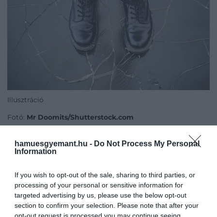
Illusztráció
Fotó:
Mr Doomits/Shutterstock.com
hamuesgyemant.hu -
Do Not Process My Personal
Information
Még többb érdekesség!
A világ legfagyosabb pontja, ahol télen
If you wish to opt-out of the sale, sharing to third parties, or
processing of your personal or sensitive information for
-98 fokig süllyed a hőmérséklet
targeted advertising by us, please use the below opt-out
section to confirm your selection. Please note that after your
opt-out request is processed you may continue seeing