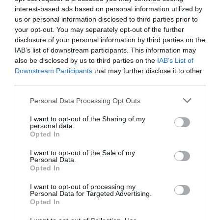
Ne húzódzkodjunk, hanem csússzunk ki
interest-based ads based on personal information utilized by
a jégre
us or personal information disclosed to third parties prior to
your opt-out. You may separately opt-out of the further
disclosure of your personal information by third parties on the
A legtöbben reflexből függőlegesen próbálnak
IAB’s list of downstream participants. This information may
kimászni, de ilyenkor a teljes testsúly a karokra és a
also be disclosed by us to third parties on the
IAB’s List of
jég szélére nehezedik. A helyes technika az, hogy
a
Downstream Participants
that may further disclose it to other
kezünket a jégre tesszük, a lábainkat
third parties.
hátranyújtjuk a víz felszínén, majd a
Please note that this website/app uses one or more Google
mellkasunkat és a hasunkat csúsztatjuk fel a
Personal Data Processing Opt Outs
services and may gather and store information including but
jégre
, mintha egy rámpára másznánk fel.
not limited to your visit or usage behaviour. You may click to
I want to opt-out of the Sharing of my
personal data.
grant or deny consent to Google and its third-party tags to
Opted In
use your data for below specified purposes in below Google
consent section.
I want to opt-out of the Sale of my
Ne álljunk fel, hanem guruljunk
Personal Data.
Opted In
Amint sikerül feljutnunk a jégre,
nem szabad
I want to opt-out of processing my
azonnal felállnunk
. Ha talpra állunk, az összes
Personal Data for Targeted Advertising.
Opted In
testsúlyunk egy kis felületre koncentrálódik, és a
jég újra beszakadhat. Ehelyett oldalra fordulva