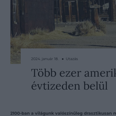
2024. január 18. ● Utazás
Több ezer amerik
évtizeden belül
2100-ban a világunk valószínűleg drasztikusan m