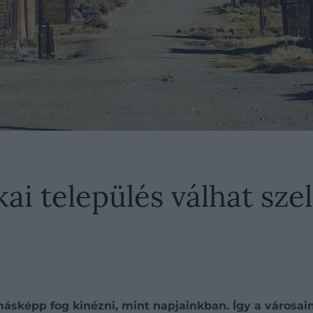
ai település válhat sze
ásképp fog kinézni, mint napjainkban. Így a városain