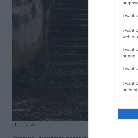
purpose
I want 
I want t
web or d
I want t
or app.
I want t
I want t
authenti
Unsplash