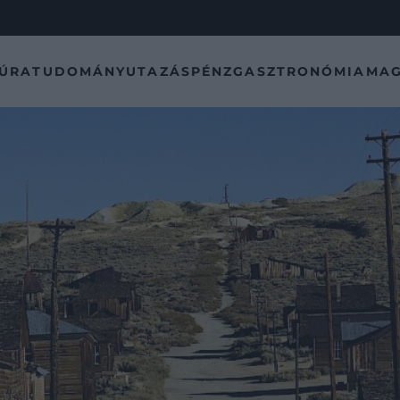
TÚRA
TUDOMÁNY
UTAZÁS
PÉNZ
GASZTRONÓMIA
MAG