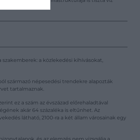
ok elhanyagolt infrastruktúrája is tiszta víz
 szakemberek: a közlekedési kihívásokat,
okból származó népesedési trendekre alapozták
yvet tartalmaznak.
szerint ez a szám az évszázad előrehaladtával
égének akár 64 százaléka is eltűnhet. Az
ekedés látható, 2100-ra a két állam városainak egy
izonytalanok, és az elemzés nem vizsgálja a