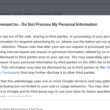
t lehet, hogy nem ismertél eddig
emant.hu -
Do Not Process My Personal Information
asonlítanak majd töredezett, ritkuló vagy szétterülő köz
to opt-out of the sale, sharing to third parties, or processing of your per
tozó lesz. Persze csak akkor, ha a helyi önkormányzatok
formation for targeted advertising by us, please use the below opt-out s
r selection. Please note that after your opt-out request is processed y
eing interest-based ads based on personal information utilized by us or
disclosed to third parties prior to your opt-out. You may separately opt-
losure of your personal information by third parties on the IAB’s list of
sökkenésének következményei soha nem látot
. This information may also be disclosed by us to third parties on the
IA
Participants
that may further disclose it to other third parties.
 népesség elöregedésével az olyan alapvető 
am és az internet-hozzáférés problémássá vá
 that this website/app uses one or more Google services and may gath
including but not limited to your visit or usage behaviour. You may click 
 to Google and its third-party tags to use your data for below specifi
ogle consent section.
l Data Processing Opt Outs