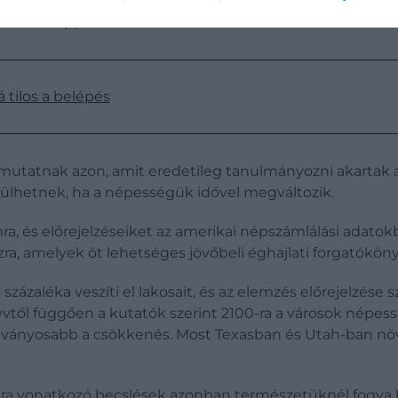
lelmiszerboltok bezárhatják kapuikat. A fogyatkozó város
 Mississippi állambeli Jacksonban történt 2021-ben.
 tilos a belépés
mutatnak azon, amit eredetileg tanulmányozni akartak a
esülhetnek, ha a népességük idővel megváltozik.
mra, és előrejelzéseiket az amerikai népszámlálási adat
ra, amelyek öt lehetséges jövőbeli éghajlati forgatókön
százaléka veszíti el lakosait, és az elemzés előrejelzése 
vtől függően a kutatók szerint 2100-ra a városok népess
átványosabb a csökkenés. Most Texasban és Utah-ban növ
kra vonatkozó becslések azonban természetüknél fogva b