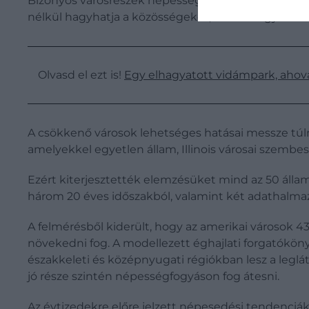
Bizonyos városrészek népességcsökkenése miatt az é
nélkül hagyhatja a közösségeket, mint ahogyan az a
Olvasd el ezt is!
Egy elhagyatott vidámpark, ahová
A csökkenő városok lehetséges hatásai messze túl
amelyekkel egyetlen állam, Illinois városai szemb
Ezért kiterjesztették elemzésüket mind az 50 álla
három 20 éves időszakból, valamint két adathalmaz
A felmérésből kiderült, hogy az amerikai városok 43 
növekedni fog. A modellezett éghajlati forgatóköny
északkeleti és középnyugati régiókban lesz a legl
jó része szintén népességfogyáson fog átesni.
Az évtizedekre előre jelzett népesedési tendenciá