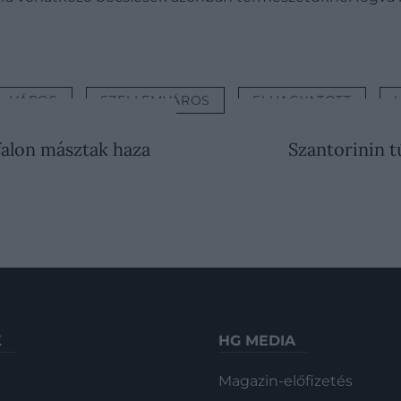
VÁROS
SZELLEMVÁROS
ELHAGYATOTT
afalon másztak haza
Szantorinin tú
K
HG MEDIA
Magazin-előfizetés