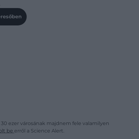
.
Keresőben
l 30 ezer városának majdnem fele valamilyen
lt be
erről a Science Alert.