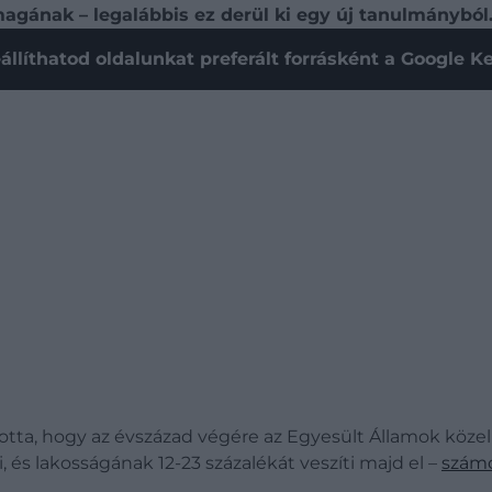
gának – legalábbis ez derül ki egy új tanulmányból
állíthatod oldalunkat preferált forrásként a Google 
otta, hogy az évszázad végére az Egyesült Államok köze
s lakosságának 12-23 százalékát veszíti majd el –
számo