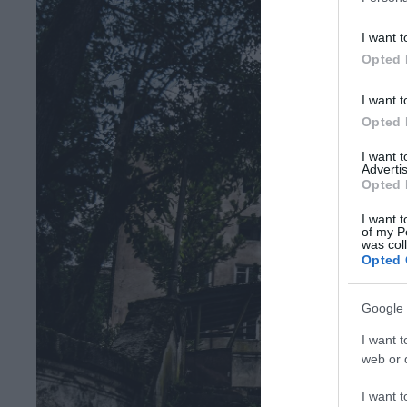
I want t
Opted 
I want t
Opted 
I want 
Advertis
Opted 
I want t
of my P
was col
Opted 
Google 
I want t
web or d
I want t