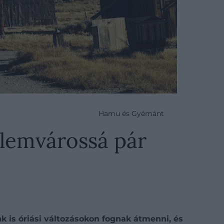
Hamu és Gyémánt
llemvárossá pár
k is óriási változásokon fognak átmenni, és