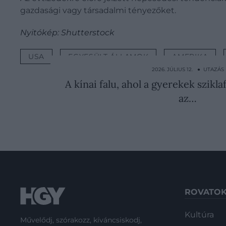
gazdasági vagy társadalmi tényezőket.
Nyitókép: Shutterstock
USA
EGYESÜLT ÁLLAMOK
AMERIKA
2026. JÚLIUS 12. ● UTAZÁS
A kínai falu, ahol a gyerekek szikl
az…
ROVATO
Kultúra
Művelődj, szórakozz, kíváncsiskodj,