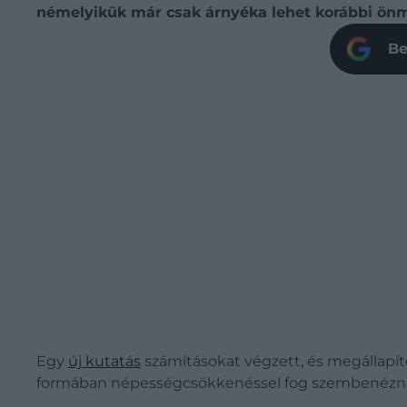
némelyikük már csak árnyéka lehet korábbi önma
Be
Egy
új kutatás
számításokat végzett, és megállapít
formában népességcsökkenéssel fog szembenézni, é