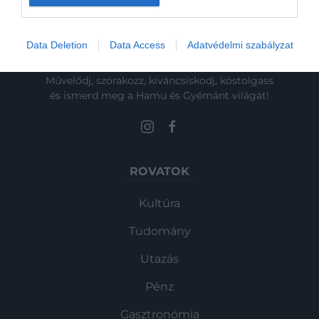
Data Deletion
Data Access
Adatvédelmi szabályzat
Művelődj, szórakozz, kíváncsiskodj, kóstolgass
és ismerd meg a Hamu és Gyémánt világát!
ROVATOK
Kultúra
Tudomány
Utazás
Pénz
Gasztronómia