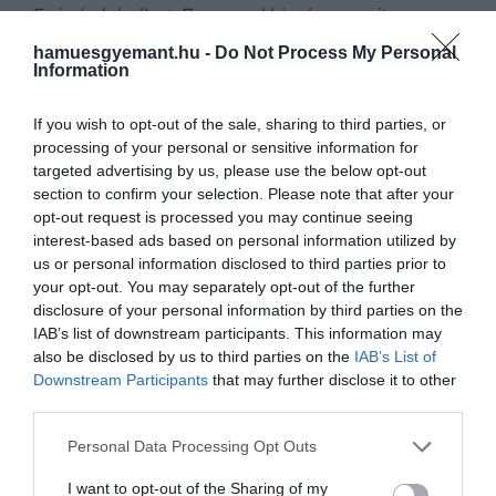
Ez is érdekelhet:
7 spanyol kisváros, amit
Barcelonánál és Madridnál is sokkal jobban fogsz
hamuesgyemant.hu -
Do Not Process My Personal
szeretni
Information
If you wish to opt-out of the sale, sharing to third parties, or
processing of your personal or sensitive information for
targeted advertising by us, please use the below opt-out
section to confirm your selection. Please note that after your
opt-out request is processed you may continue seeing
interest-based ads based on personal information utilized by
us or personal information disclosed to third parties prior to
your opt-out. You may separately opt-out of the further
disclosure of your personal information by third parties on the
IAB’s list of downstream participants. This information may
also be disclosed by us to third parties on the
IAB’s List of
Downstream Participants
that may further disclose it to other
third parties.
Please note that this website/app uses one or more Google
Personal Data Processing Opt Outs
services and may gather and store information including but
Alcudia
not limited to your visit or usage behaviour. You may click to
I want to opt-out of the Sharing of my