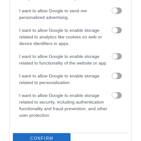
turizmusra kell összpontosítania. Emiatt a sziget
I want to allow Google to send me
néhány kiemelt bulihelyén, többek között
personalized advertising.
Magalufban, alkoholfogyasztási korlátozásokat
vezettek be.
I want to allow Google to enable storage
related to analytics like cookies on web or
Nyitókép:
Alcudia
/ Shutterstock
device identifiers in apps.
I want to allow Google to enable storage
SPANYOLORSZÁG
MALLORCA
related to functionality of the website or app.
ALCUDIA
TURIZMUS
KÜLFÖLD
I want to allow Google to enable storage
related to personalization.
ÚTI CÉL
UTAZÁS
2026. JÚLIUS 19. ● UTAZÁS
I want to allow Google to enable storage
Szinte lebeg a híd, ami magasságával az
related to security, including authentication
Eiffel-tornyot is…
2026. JÚLIUS 28. ● UTAZÁS
functionality and fraud prevention, and other
Vér, hatalmi harc és vallási botrány övezi
user protection.
Isztambul…
CONFIRM