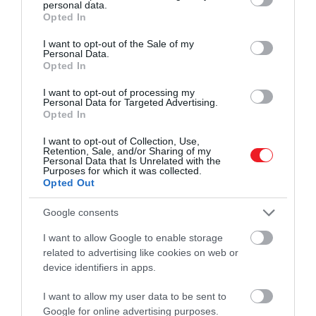
personal data.
grant or deny consent to Google and its third-party tags to
Shutterstock
Opted In
use your data for below specified purposes in below Google
consent section.
I want to opt-out of the Sale of my
A turisták körében valóban népszerű a sziget északi
Personal Data.
részén fekvő város, általában a strand vonzza őket,
Opted In
így Alcudia jellemzően nyáron a legforgalmasabb. A
I want to opt-out of processing my
tüntetők arra is panaszkodtak, hogy a turizmus
Personal Data for Targeted Advertising.
miatt a helyiek nem tudnak lakást vásárolni, mivel a
Opted In
turisták által bérelt lakások számának növekedése
I want to opt-out of Collection, Use,
felhajtja az árakat.
Retention, Sale, and/or Sharing of my
Personal Data that Is Unrelated with the
Purposes for which it was collected.
A demonstráól szerint Alcudia ugrásszerűen veszíti
Opted Out
el identitását, és a lakosokat „kitelepítik”.
Google consents
Évente egyébként több mint tizenhat millió turista
I want to allow Google to enable storage
érkezik Mallorcára. A helyi tisztviselők már korábban
related to advertising like cookies on web or
azt nyilatkozták, hogy nem szeretnék, ha
device identifiers in apps.
növekedne a számuk. Az év elején a sziget
idegenforgalmi minisztere azt mondta, hogy
I want to allow my user data to be sent to
Mallorcának a mennyiségi helyett a minőségi
Google for online advertising purposes.