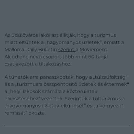
Az üdülőváros lakói azt állítják, hogy a turizmus
miatt eltűntek a „hagyományos üzletek”, emiatt a
Mallorca Daily Bulletin
szerint
a Moviement
Alcudienc nevű csoport több mint 60 tagja
csatlakozott a tiltakozáshoz.
A tünetők arra panaszkodtak, hogy a „túlzsúfoltság"
és a „turizmusra összpontosító üzletek és éttermek"
a „helyi lakosok számára a közterületek
elvesztéséhez" vezettek. Szerintük a túlturizmus a
„hagyományos üzletek eltűnését” és „a környezet
romlását” okozta.