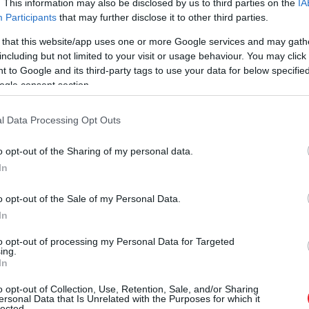
. This information may also be disclosed by us to third parties on the
IA
Participants
that may further disclose it to other third parties.
 that this website/app uses one or more Google services and may gath
including but not limited to your visit or usage behaviour. You may click 
 to Google and its third-party tags to use your data for below specifi
ogle consent section.
l Data Processing Opt Outs
o opt-out of the Sharing of my personal data.
In
o opt-out of the Sale of my Personal Data.
In
to opt-out of processing my Personal Data for Targeted
ing.
In
o opt-out of Collection, Use, Retention, Sale, and/or Sharing
ersonal Data that Is Unrelated with the Purposes for which it
lected.