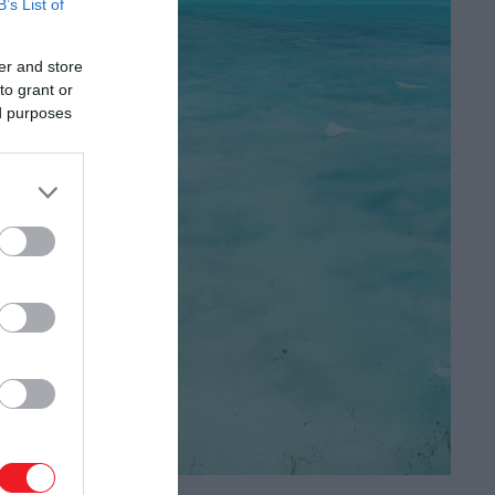
B’s List of
er and store
to grant or
ed purposes