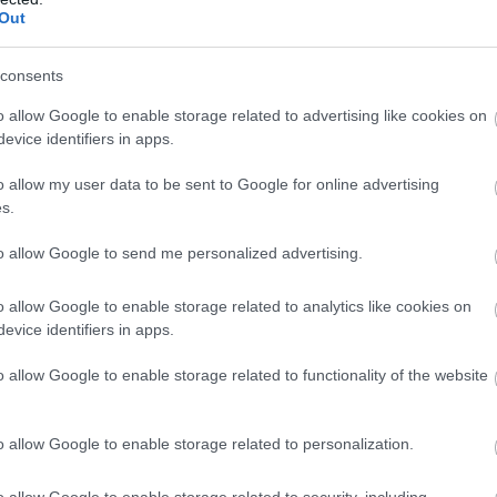
Out
que Hotelben két villa található. A négy hálószobás Asili 
consents
t egészben is ki lehet bérelni. Tökéletes választás csal
o allow Google to enable storage related to advertising like cookies on
gánéletre vágynak. A két lakosztály, Jua (nap) és Mwesi (
evice identifiers in apps.
o allow my user data to be sent to Google for online advertising
t pazar lakosztállyal, a fantasztikus kilátással a tengerr
s.
ezővel - a villa minden bizonnyal méltó a nevéhez. A hely
pj ki a strandra, és egy rövid úszás után egy kis, de gy
to allow Google to send me personalized advertising.
l! Ez határozottan a mezítlábas paradicsom a maga ne
o allow Google to enable storage related to analytics like cookies on
evice identifiers in apps.
o allow Google to enable storage related to functionality of the website
o allow Google to enable storage related to personalization.
o allow Google to enable storage related to security, including