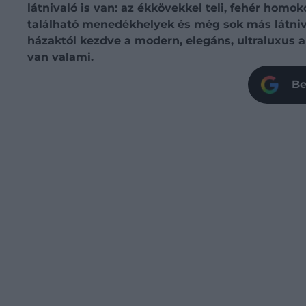
látnivaló is van: az ékkövekkel teli, fehér homo
található menedékhelyek és még sok más látnival
házaktól kezdve a modern, elegáns, ultraluxus 
van valami.
Be