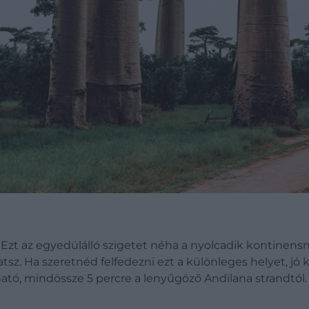
t az egyedülálló szigetet néha a nyolcadik kontinensnek 
tsz. Ha szeretnéd felfedezni ezt a különleges helyet, jó 
tó, mindössze 5 percre a lenyűgöző Andilana strandtól.