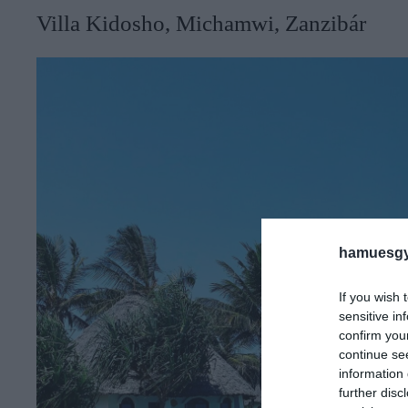
Villa Kidosho, Michamwi, Zanzibár
hamuesgy
If you wish 
sensitive in
confirm you
continue se
information 
further disc