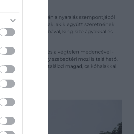
House gyönyörű. De talán a nyaralás szempontjából
ádoknak vagy barátoknak, akik együtt szeretnének
hold) saját fürdőszobával, king-size ágyakkal és
e, a privát teraszokkal és a végtelen medencével -
színen egy spa és egy szabadtéri mozi is található,
önyörű korallfoltban találod magad, csikóhalakkal,
mében.