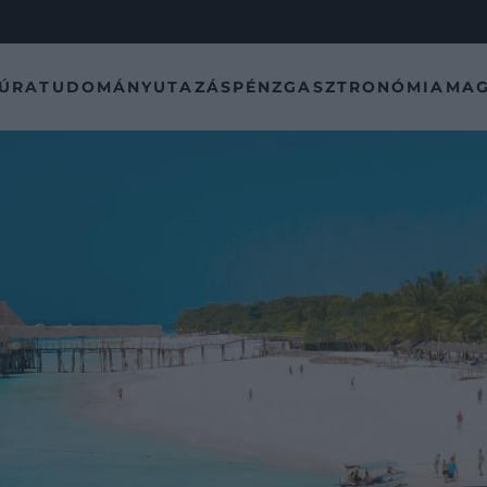
TÚRA
TUDOMÁNY
UTAZÁS
PÉNZ
GASZTRONÓMIA
MAG