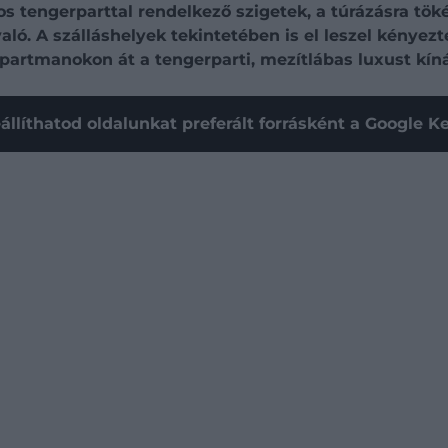
kos tengerparttal rendelkező szigetek, a túrázásra t
ó. A szálláshelyek tekintetében is el leszel kényezt
apartmanokon át a tengerparti, mezítlábas luxust k
állíthatod oldalunkat preferált forrásként a Google 