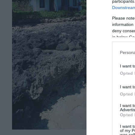
participants
Downstream 
Please note
information 
deny consent
in below Go
Persona
I want t
Opted 
I want t
Opted 
I want 
Advertis
Opted 
I want t
of my P
was col