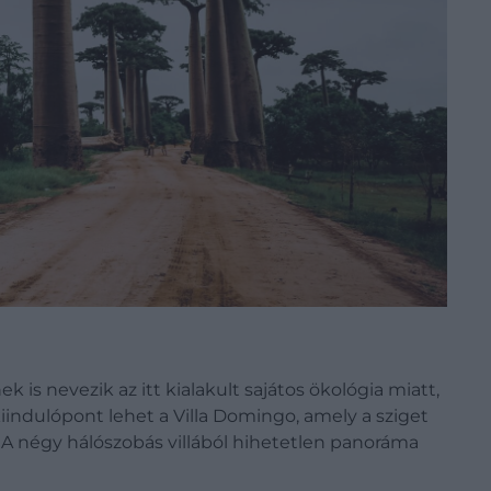
is nevezik az itt kialakult sajátos ökológia miatt,
kiindulópont lehet a Villa Domingo, amely a sziget
 A négy hálószobás villából hihetetlen panoráma