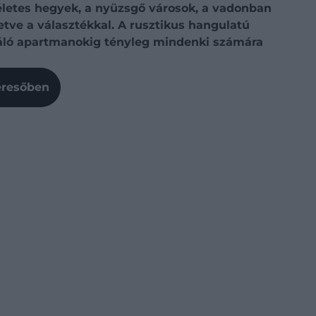
ökéletes hegyek, a nyüzsgő városok, a vadonban
etve a választékkal. A rusztikus hangulatú
ínáló apartmanokig tényleg mindenki számára
Keresőben