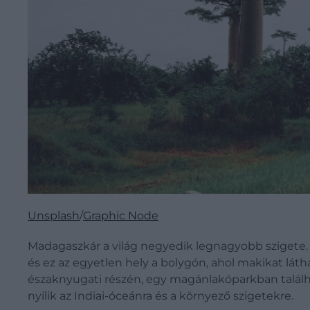
Unsplash
/
Graphic Node
Madagaszkár a világ negyedik legnagyobb szigete. Ez
és ez az egyetlen hely a bolygón, ahol makikat látha
északnyugati részén, egy magánlakóparkban találha
nyílik az Indiai-óceánra és a környező szigetekre.