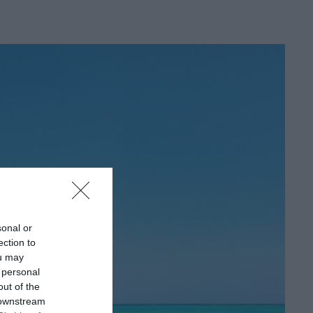
sonal or
ection to
ou may
 personal
out of the
 downstream