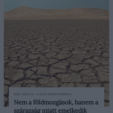
2025. MÁJUS 31. ● OLÁH-BEBESI BORBÁLA
Nem a földmozgások, hanem a
Bizonyos dél-afrikai területeken a föld
szárazság miatt emelkedik
évente akár 2 milliméterrel is