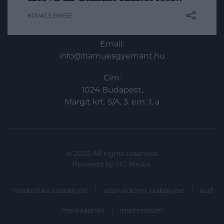
különböző helyére ellátogassanak.
KOVÁCS EMESE
KAPCSOLAT
Vannak azonban olyan különleges úti
célok, amelyekhez még a
Email:
legkalandvágyóbb utazók sem tehetnek
info@hamuesgyemant.hu
mást, mint hogy újra és újra visszatérnek.
Cím:
1024 Budapest,
Margit krt. 5/A, 3. em. 1. a
© 2025 All rights reserved.
Powered by
HG Media
.
moderálási szabályzat
adatvédelmi szabályzat
ászf
médiaajánló
impresszum