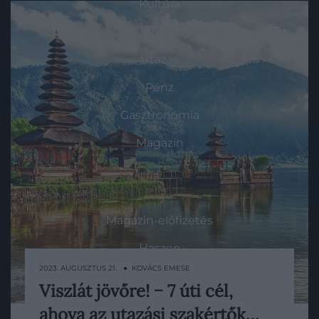
Kultúra
Tudomány
Utazás
Pénz
Gasztronómia
Magazin
HG MEDIA
Magazin-előfizetés
Haszon
2023. AUGUSZTUS 21. ● KOVÁCS EMESE
In
Viszlát jövőre! − 7 úti cél,
Az utazás szerelmesei jellemzően arra
Vince
ahova az utazási szakértők…
törekszenek, hogy a világ minél több