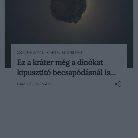
2024. JANUÁR 15. ● HAMU ÉS GYÉMÁNT
Ez a kráter még a dínókat
A dél-afrikai Vredefort-kráter az egyik
kipusztító becsapódásnál is…
legnagyobb kráter a Földön, a becslések
szerint 300 kilométer széles. Megállás
HAMU ÉS GYÉMÁNT
nélkül gyalogolva jó két és fél napba telne,
hogy az egyik oldalról a másikra eljussunk.