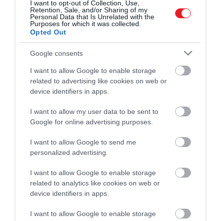
I want to opt-out of Collection, Use,
Retention, Sale, and/or Sharing of my
2024. JANUÁR 15. ● HAMU ÉS GYÉMÁNT
Personal Data that Is Unrelated with the
Purposes for which it was collected.
A Föld legnagyobb teleszkópja
Opted Out
30 évnyi tervezést követően december 5-
a korai világegyetem…
én megkezdődött Dél-Afrikában a világ
Google consents
legnagyobb távcsövének, az SKA
HAMU ÉS GYÉMÁNT
I want to allow Google to enable storage
teleszkópnak az építése.
related to advertising like cookies on web or
device identifiers in apps.
I want to allow my user data to be sent to
Google for online advertising purposes.
I want to allow Google to send me
personalized advertising.
I want to allow Google to enable storage
related to analytics like cookies on web or
device identifiers in apps.
I want to allow Google to enable storage