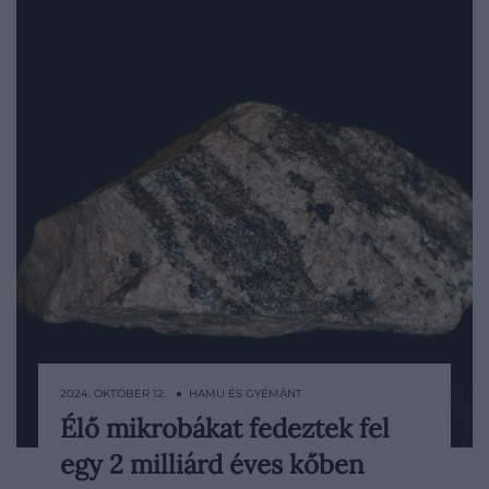
2024. OKTÓBER 12. ● HAMU ÉS GYÉMÁNT
Élő mikrobákat fedeztek fel
A csodával határos felfedezés a valaha
egy 2 milliárd éves kőben
fellelt legkorábbi élő mikrobiális