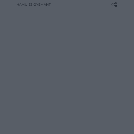
ökoszisztémát jelenti, ami páratlan
HAMU ÉS GYÉMÁNT
bepillantást enged bolygónk ősi életébe,
írja az Earth.