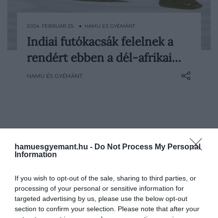
2024. FEBRUÁR 25. ● HAMU ÉS GYÉMÁNT
Indiai futókacsák felelnek a
Elsőre furcsának tűnhet a módszer, de
rendért ebben a dél-afrikai…
van hagyománya.
HAMU ÉS GYÉMÁNT
hamuesgyemant.hu -
Do Not Process My Personal
Information
If you wish to opt-out of the sale, sharing to third parties, or
processing of your personal or sensitive information for
targeted advertising by us, please use the below opt-out
section to confirm your selection. Please note that after your