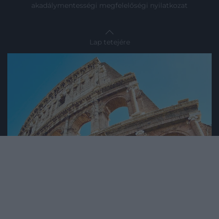
akadálymentességi megfelelőségi nyilatkozat
Lap tetejére