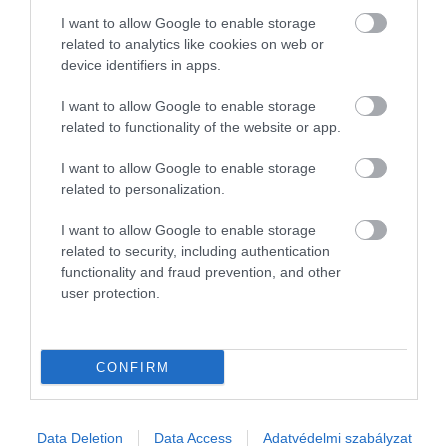
egy hellyel feljebb, a 136. helyen áll. Ezekben az
I want to allow Google to enable storage
országokban az átlagos életértékelés több mint öt
related to analytics like cookies on web or
ponttal alacsonyabb (egy 0-tól 10-ig terjedő skálán),
device identifiers in apps.
mint a 10 legboldogabb országban. Az idei
rangsorban Oroszország a 70., Ukrajna pedig a 92.
I want to allow Google to enable storage
related to functionality of the website or app.
helyen áll
I want to allow Google to enable storage
​A világ 10 legboldogabb országa 2023-
related to personalization.
ban:
I want to allow Google to enable storage
related to security, including authentication
Finnország
functionality and fraud prevention, and other
Dánia
user protection.
Izland
Izrael
Hollandia
CONFIRM
Svédország
Norvégia
Svájc
Data Deletion
Data Access
Adatvédelmi szabályzat