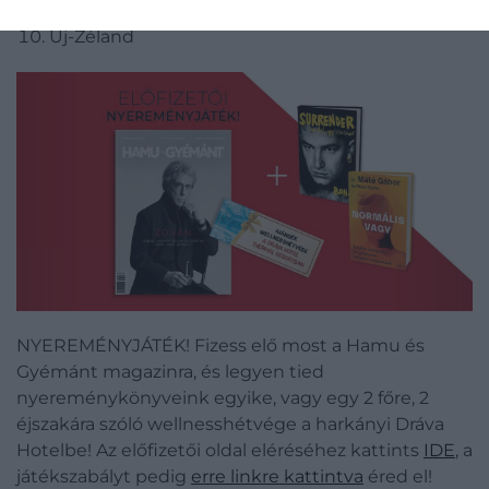
Luxemburg
Új-Zéland
NYEREMÉNYJÁTÉK! Fizess elő most a Hamu és
Gyémánt magazinra, és legyen tied
nyereménykönyveink egyike, vagy egy 2 főre, 2
éjszakára szóló wellnesshétvége a harkányi Dráva
Hotelbe! Az előfizetői oldal eléréséhez kattints
IDE
, a
játékszabályt pedig
erre linkre kattintva
éred el!