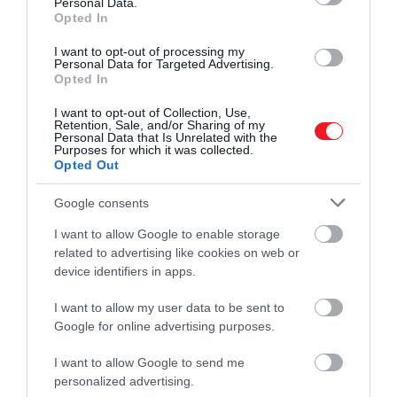
Personal Data.
Ausztrália (12. hely), Kanada (13. hely), Írország (14.
Opted In
hely), az Egyesült Államok (15. hely) és az Egyesült
I want to opt-out of processing my
Királyság (19. hely) is bekerült a legjobb 20 közé. Míg
Personal Data for Targeted Advertising.
Opted In
a top 20-ban évről évre ugyanazok az országok
szoktak szerepelni, idén van egy új belépő: Litvánia.
I want to opt-out of Collection, Use,
Retention, Sale, and/or Sharing of my
Personal Data that Is Unrelated with the
A balti ország az elmúlt hat évben fokozatosan
Purposes for which it was collected.
kúszott felfelé a rangsorban: a 2017-es 52. helyről
Opted Out
idén a 20. helyre emelkedett. És a többi balti ország,
Google consents
Észtország (31. hely) és Lettország (41. hely) is egyre
feljebb lépett a rangsorban.
I want to allow Google to enable storage
related to advertising like cookies on web or
Magyarország az 51. helyen szerepel a közép-
device identifiers in apps.
amerikai Salvador és Argentína között.
I want to allow my user data to be sent to
Franciaország az idei jelentésben az első 20 helyről a
Google for online advertising purposes.
21. helyre esett vissza.
I want to allow Google to send me
personalized advertising.
A lista legalján Afganisztán áll a 137. helyen. Libanon