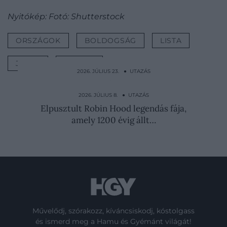
Nyitókép: Fotó: Shutterstock
ORSZÁGOK
BOLDOGSÁG
LISTA
JÓLÉT
UTAZÁS
2026. JÚLIUS 23. ● UTAZÁS
Mesebeli útvesztő nyílt egy hatalmas
magyar kukoricatáblában
2026. JÚLIUS 8. ● UTAZÁS
Elpusztult Robin Hood legendás fája,
amely 1200 évig állt…
Művelődj, szórakozz, kíváncsiskodj, kóstolgass
és ismerd meg a Hamu és Gyémánt világát!