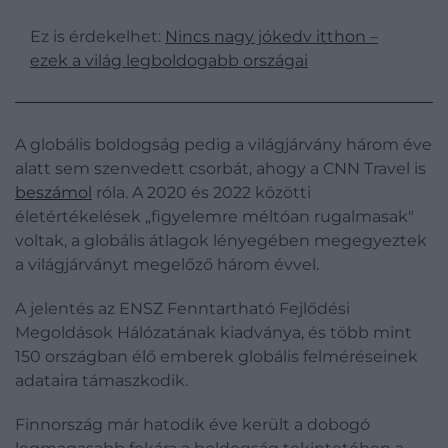
Ez is érdekelhet:
Nincs nagy jókedv itthon –
ezek a világ legboldogabb országai
A globális boldogság pedig a világjárvány három éve
alatt sem szenvedett csorbát, ahogy a CNN Travel is
beszámol
róla. A 2020 és 2022 közötti
életértékelések „figyelemre méltóan rugalmasak"
voltak, a globális átlagok lényegében megegyeztek
a világjárványt megelőző három évvel.
A jelentés az ENSZ Fenntartható Fejlődési
Megoldások Hálózatának kiadványa, és több mint
150 országban élő emberek globális felméréseinek
adataira támaszkodik.
Finnország már hatodik éve került a dobogó