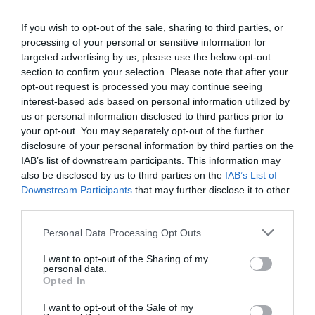
If you wish to opt-out of the sale, sharing to third parties, or
processing of your personal or sensitive information for
targeted advertising by us, please use the below opt-out
section to confirm your selection. Please note that after your
opt-out request is processed you may continue seeing
interest-based ads based on personal information utilized by
us or personal information disclosed to third parties prior to
your opt-out. You may separately opt-out of the further
disclosure of your personal information by third parties on the
IAB’s list of downstream participants. This information may
also be disclosed by us to third parties on the
IAB’s List of
Downstream Participants
that may further disclose it to other
third parties.
Please note that this website/app uses one or more Google
Personal Data Processing Opt Outs
services and may gather and store information including but
Fotó:
Shutterstock
not limited to your visit or usage behaviour. You may click to
I want to opt-out of the Sharing of my
personal data.
grant or deny consent to Google and its third-party tags to
Izrael a tavalyi 9. helyről idén a 4. helyre lépett előre.
Opted In
use your data for below specified purposes in below Google
Hollandia (5. hely), Svájc (8. hely), Luxemburg (9.
consent section.
I want to opt-out of the Sale of my
hely) és Új-Zéland (10. hely) zárja a top 10-et.