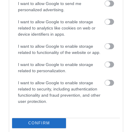
I want to allow Google to send me
tanulmányukban, talán végre pontot tehetünk a
personalized advertising.
rejtély végére.
I want to allow Google to enable storage
(Futurism)
related to analytics like cookies on web or
device identifiers in apps.
Nyitókép: Unsplash
I want to allow Google to enable storage
related to functionality of the website or app.
ŰRLÉNY
NAPRENDSZER
ŰR
I want to allow Google to enable storage
CSILLAGÁSZAT
TUDOMÁNY
related to personalization.
2026. AUGUSZTUS 2. ● TUDOMÁNY
Ez az apró evolúciós fordulat indította el a
I want to allow Google to enable storage
hüllők és az…
2026. JÚLIUS 16. ● TUDOMÁNY
related to security, including authentication
A világ legfeketébb festéke mentheti meg
functionality and fraud prevention, and other
az éjszakai…
user protection.
CONFIRM