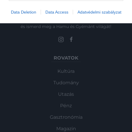
Data Deletion
Data Access
Adatvédelmi szabályzat
Művelődj, szórakozz, kíváncsiskodj, kóstolgass
és ismerd meg a Hamu és Gyémánt világát!
ROVATOK
Kultúra
Tudomány
Utazás
Pénz
Gasztronómia
Magazin