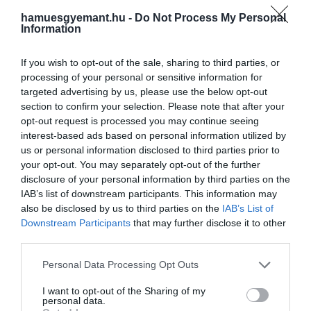
publikált
tanulmány
szerint a kutatócsoport arra a
következtetésre jutott, hogy "'Oumuamua
hamuesgyemant.hu -
Do Not Process My Personal
Information
valószínűleg nem egy napvitorla. Ugyanis ezek a
vitorlák, ha léteznek, határozott megfigyelési
If you wish to opt-out of the sale, sharing to third parties, or
jegyekkel rendelkeznek, amelyeket különféle
processing of your personal or sensitive information for
módszerekkel kvantitatív módon azonosítani és
targeted advertising by us, please use the below opt-out
elemezni lehet a jövőbeli felmérések során.
section to confirm your selection. Please note that after your
opt-out request is processed you may continue seeing
Loeb azonban ezt nem tűri. Ragaszkodik az
interest-based ads based on personal information utilized by
álláspontjához, és úgy gondolja van néhány pont,
us or personal information disclosed to third parties prior to
amit a szerzők figyelmen kívül hagytak.
your opt-out. You may separately opt-out of the further
disclosure of your personal information by third parties on the
IAB’s list of downstream participants. This information may
A nemzetközi csapat, amelyet
Shangfei Liu
, a kínai
also be disclosed by us to third parties on the
IAB’s List of
Zhuhai-i Sun Yat-sen Egyetem csillagásza vezetett,
Downstream Participants
that may further disclose it to other
azzal érvelt, hogy ha az 'Oumuamua egy fényvitorla
third parties.
lenne, akkor nagy, lapos felülete több fényt verne
vissza, mint amit a korlátozott megfigyeléseink
Please note that this website/app uses one or more Google
Personal Data Processing Opt Outs
services and may gather and store information including but
során láttak a titokzatos objektumból kiindulni.
not limited to your visit or usage behaviour. You may click to
I want to opt-out of the Sharing of my
personal data.
grant or deny consent to Google and its third-party tags to
Loeb szerint azonban magának a vitorlának „nem