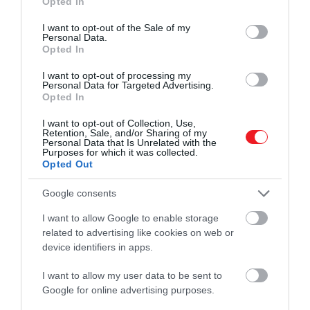
Opted In
use your data for below specified purposes in below Google
kell laposnak lennie". Saját kutatásai szerint ez egy
consent section.
I want to opt-out of the Sale of my
más alakú fényvitorla lehetett, amely váratlan
Personal Data.
módon verte vissza a fényt. A csillagász odáig is
Opted In
elment, hogy az 'Oumuamua talán nem is vitorla,
I want to opt-out of processing my
hanem csak egy nagyobb objektumról leszakadt
Personal Data for Targeted Advertising.
Opted In
felszíni réteg – más szóval, egy idegen űrhajó
törmelékdarabja, amely történetesen épp a mi
I want to opt-out of Collection, Use,
csillagrendszerünkön száguldott át.
Retention, Sale, and/or Sharing of my
Personal Data that Is Unrelated with the
Purposes for which it was collected.
Természetesen a rendkívüli követelések rendkívüli
Opted Out
intézkedéseket igényelnek. Talán az objektum nem
Google consents
volt más, mint egy üstökös, amely gázokat eresztett
ki, miközben száguldozott az űrben.
I want to allow Google to enable storage
related to advertising like cookies on web or
Sajnos rendkívül ritka, hogy egy olyan csillagközi
device identifiers in apps.
objektummal találkozzunk, mint az 'Oumuamua. De
ha lehetőségünk lesz rá, a jövőben hatalmas
I want to allow my user data to be sent to
Google for online advertising purposes.
mennyiségű, rendkívül pontos megfigyelési adatok
segítségével, ahogy Shangfei és kollégái érvelnek