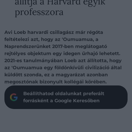
állítja a Harvard egyik
professzora
Avi Loeb harvardi csillagász már régóta
feltételezi azt, hogy az 'Oumuamua, a
Naprendszerünket 2017-ben meglátogató
rejtélyes objektum egy idegen űrhajó lehetett.
2021-es tanulmányában Loeb azt állította, hogy
az 'Oumuamua egy földönkívüli civilizáció által
küldött szonda, ez a magyarázat azonban
megosztónak bizonyult kollégái körében.
Beállíthatod oldalunkat preferált
forrásként a Google Keresőben