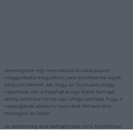
Nemrégiben egy nemzetközi kutatócsoport
megpróbálta megcáfolni Loeb érvelésének egyik
központi elemét: azt, hogy az 'Oumuamua egy
napvitorla volt, a meghajtás egy fejlett formája,
amely lehetővé tenné egy űrhajó számára, hogy a
napsugárzás alacsony nyomását felhasználva
mozogjon az űrben.
Az
Astronomy and Astrophysics
című folyóiratban