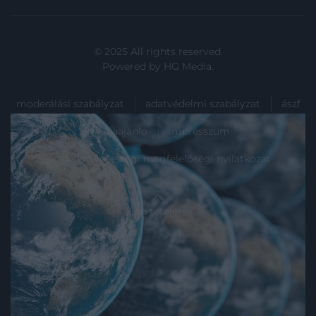
© 2025 All rights reserved.
Powered by
HG Media
.
moderálási szabályzat
adatvédelmi szabályzat
ászf
médiaajánló
impresszum
akadálymentességi megfelelőségi nyilatkozat
Lap tetejére