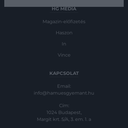
lármából. A csillagközi térben terjedő
HG MEDIA
rádiójelek felismerésének új módszere
azonban jelentős előrelépés lehet az
Magazin-előfizetés
űrlények „felfedezésében".
Haszon
In
Vince
KAPCSOLAT
Email:
info@hamuesgyemant.hu
Cím:
1024 Budapest,
Margit krt. 5/A, 3. em. 1. a