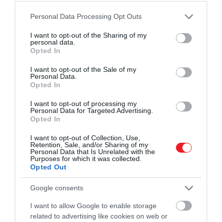
Please note that this website/app uses one or more Google
Personal Data Processing Opt Outs
services and may gather and store information including but
not limited to your visit or usage behaviour. You may click to
I want to opt-out of the Sharing of my
personal data.
grant or deny consent to Google and its third-party tags to
Opted In
use your data for below specified purposes in below Google
consent section.
I want to opt-out of the Sale of my
Personal Data.
Opted In
I want to opt-out of processing my
Personal Data for Targeted Advertising.
Opted In
I want to opt-out of Collection, Use,
Retention, Sale, and/or Sharing of my
Personal Data that Is Unrelated with the
Purposes for which it was collected.
Opted Out
Google consents
I want to allow Google to enable storage
related to advertising like cookies on web or