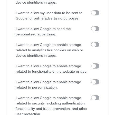
device identifiers in apps.
I want to allow my user data to be sent to
Google for online advertising purposes.
I want to allow Google to send me
2024. JANUÁR 15. ● HAMU ÉS GYÉMÁNT
personalized advertising.
Kínai tudósok azt állítják, hogy
Nem mindennap fordul elő, hogy egy
egy földönkívüli…
I want to allow Google to enable storage
jelentős kutatóintézet tudósai
related to analytics like cookies on web or
nagyszabású állításokat tesznek egy
device identifiers in apps.
HAMU ÉS GYÉMÁNT
földönkívüli civilizációval való lehetséges
első kapcsolatfelvételről.
I want to allow Google to enable storage
related to functionality of the website or app.
I want to allow Google to enable storage
related to personalization.
I want to allow Google to enable storage
related to security, including authentication
functionality and fraud prevention, and other
user protection.