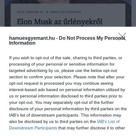
2024. JANUÁR 15. ● HAMU ÉS GYÉMÁNT
Elon Musk az űrlényekről
Elon Musk, a Tesla és a SpaceX
tartott beszédet egy üzleti…
vezérigazgatója nemrég szólt először a
hamuesgyemant.hu -
Do Not Process My Personal
Twitter alkalmazottaihoz, hónapokkal
Information
HAMU ÉS GYÉMÁNT
azután, hogy bejelentette a közösségi
portál megvásárlásának tervét.
If you wish to opt-out of the sale, sharing to third parties, or
processing of your personal or sensitive information for
targeted advertising by us, please use the below opt-out
section to confirm your selection. Please note that after your
opt-out request is processed you may continue seeing
interest-based ads based on personal information utilized by
us or personal information disclosed to third parties prior to
your opt-out. You may separately opt-out of the further
disclosure of your personal information by third parties on the
IAB’s list of downstream participants. This information may
also be disclosed by us to third parties on the
IAB’s List of
Downstream Participants
that may further disclose it to other
third parties.