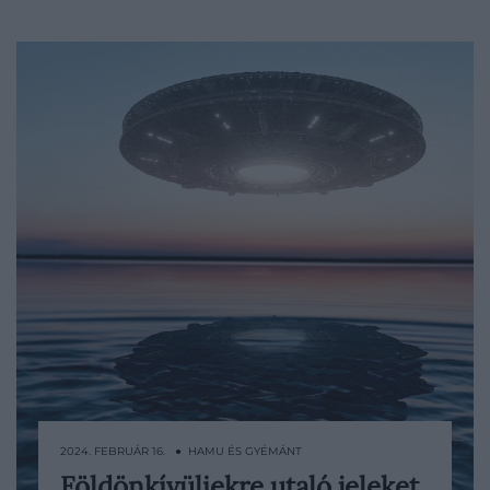
2024. FEBRUÁR 16. ● HAMU ÉS GYÉMÁNT
Földönkívüliekre utaló jeleket