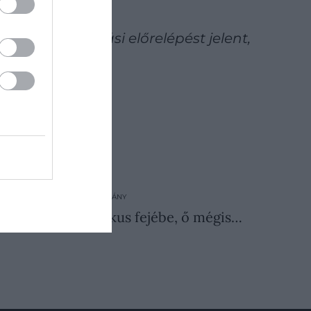
izsgálta. Óriási előrelépést jelent,
áról is
2026. AUGUSZTUS 7. ● TUDOMÁNY
ott a szovjet fizikus fejébe, ő mégis…