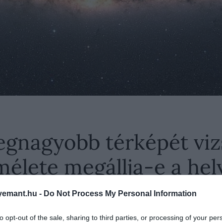
egnagyobb térképét vizs
mélete megállja-e a hel
emant.hu -
Do Not Process My Personal Information
to opt-out of the sale, sharing to third parties, or processing of your per
óbált minél több információt megtudni az univerzum 