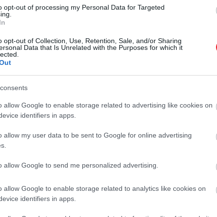
llagszerűnek tűnő rádióforrások, melyek közepén óriási en
to opt-out of processing my Personal Data for Targeted
en igazolták a Naprendszerben, ám egy csillagászokból áll
ing.
In
 világegyetemben –
írja
a Live Science.
o opt-out of Collection, Use, Retention, Sale, and/or Sharing
ersonal Data that Is Unrelated with the Purposes for which it
lected.
Out
rmasszív fekete lyuk egyszerre pusztít el egy galaxist
consents
o allow Google to enable storage related to advertising like cookies on
a szerelt sötétenergia-színképelemző műszer, a DESI (Da
evice identifiers in apps.
lágegyetem tágulásának jellemzőit, egészen a napjainki
o allow my user data to be sent to Google for online advertising
rgia idővel fejlődhet, az univerzum szerkezete valójába
s.
to allow Google to send me personalized advertising.
o allow Google to enable storage related to analytics like cookies on
enie az eltűnt csillag rejtélyét
evice identifiers in apps.