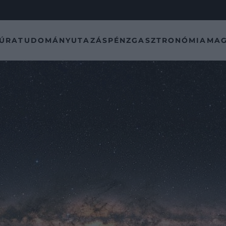
TÚRA
TUDOMÁNY
UTAZÁS
PÉNZ
GASZTRONÓMIA
MAG