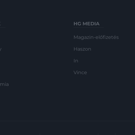
K
HG MEDIA
Magazin-előfizetés
y
Haszon
In
Vince
ómia