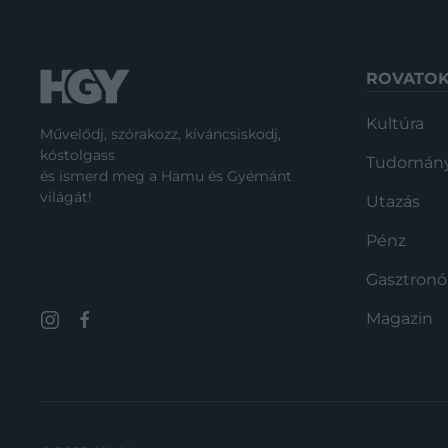
ROVATO
Kultúra
Művelődj, szórakozz, kíváncsiskodj,
kóstolgass
Tudomán
és ismerd meg a Hamu és Gyémánt
világát!
Utazás
Pénz
Gasztron
Magazin