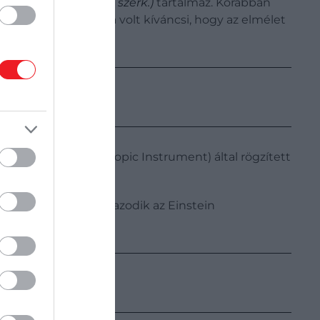
ergiaforrás van – a szerk.)
tartalmaz. Korábban
ó kutatócsoport arra volt kíváncsi, hogy az elmélet
rk Energy Spectroscopic Instrument) által rögzített
g.
n nagy mértékben igazodik az Einstein