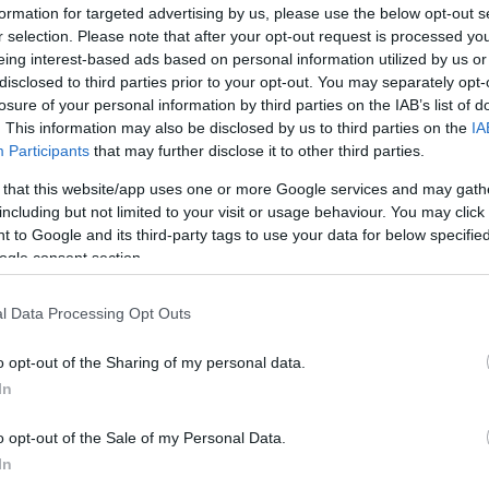
formation for targeted advertising by us, please use the below opt-out s
lános relativitáselmélettel kapcsolatban. A csillagász
r selection. Please note that after your opt-out request is processed y
eing interest-based ads based on personal information utilized by us or
disclosed to third parties prior to your opt-out. You may separately opt-
állíthatod oldalunkat preferált forrásként a Google 
losure of your personal information by third parties on the IAB’s list of
. This information may also be disclosed by us to third parties on the
IA
Participants
that may further disclose it to other third parties.
 that this website/app uses one or more Google services and may gath
including but not limited to your visit or usage behaviour. You may click 
 to Google and its third-party tags to use your data for below specifi
ogle consent section.
l Data Processing Opt Outs
o opt-out of the Sharing of my personal data.
In
o opt-out of the Sale of my Personal Data.
In
laha volt legnagyobb és legátfogóbb képet alkotja a vilá