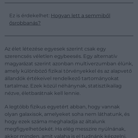
Ez is érdekelhet:
Hogyan lett a semmiből
ősrobbanás?
Az élet létezése egyesek szerint csak egy
szerencsés véletlen egybeesés. Egy alternatív
magyarázat szerint azonban multiverzumban élünk,
amely különböző fizikai törvényekkel és az alapvető
állandók értékeivel rendelkező tartományokat
tartalmaz. Ezek közül néhánynak, statisztikailag
nézve, életbarátnak kell lennie.
A legtöbb fizikus egyetért abban, hogy vannak
olyan galaxisok, amelyeket soha nem láthatunk, és
hogy ezek száma meghaladja az általunk
megfigyelhetőekét. Ha elég messzire nyúlnának,
akkor minden, amit valaha is el tudnánk képzelni,