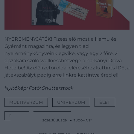
NYEREMÉNYJÁTÉK! Fizess elő most a Hamu és
Gyémánt magazinra, és legyen tied
nyereménykönyveink egyike, vagy egy 2 főre, 2
éjszakára szóló wellnesshétvége a harkányi Dráva
Hotelbe! Az előfizetői oldal eléréséhez kattints
IDE
, a
játékszabályt pedig
erre linkre kattintva
éred el!
Nyitókép: Fotó: Shutterstock
MULTIVERZUM
UNIVERZUM
ÉLET
FIZIKA
TUDOMÁNY
2026. JÚLIUS 29. ● TUDOMÁNY
Ember-majom gyerekeket akart világra