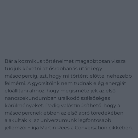
Bár a kozmikus történelmet magabiztosan vissza
tudjuk követni az ősrobbanás utáni egy
másodpercig, azt, hogy mi történt előtte, nehezebb
felmérni. A gyorsítóink nem tudnak elég energiát
előállítani ahhoz, hogy megismételjék az első
nanoszekundumban uralkodó szélsőséges
körülményeket. Pedig valószínűsíthető, hogy a
másodpercnek ebben az első apró töredékében
alakultak ki az univerzumunk legfontosabb
jellemzői −
írja
Martin Rees a Conversation cikkében.