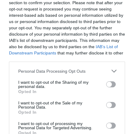
section to confirm your selection. Please note that after your
opt-out request is processed you may continue seeing
Ha tovább olvasnál:
A tudósok szerint
interest-based ads based on personal information utilized by
us or personal information disclosed to third parties prior to
létezhetnek párhuzamos univerzumok
your opt-out. You may separately opt-out of the further
disclosure of your personal information by third parties on the
IAB’s list of downstream participants. This information may
also be disclosed by us to third parties on the
IAB’s List of
Downstream Participants
that may further disclose it to other
third parties.
Please note that this website/app uses one or more Google
Personal Data Processing Opt Outs
services and may gather and store information including but
not limited to your visit or usage behaviour. You may click to
I want to opt-out of the Sharing of my
personal data.
grant or deny consent to Google and its third-party tags to
Opted In
use your data for below specified purposes in below Google
consent section.
I want to opt-out of the Sale of my
Personal Data.
Opted In
I want to opt-out of processing my
Fotó:
Shutterstock
Personal Data for Targeted Advertising.
Opted In