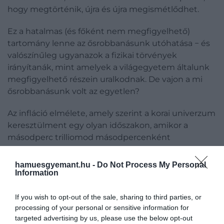
hogy megtörténik, újra és újra megismétlődhet.
Ez a hatalmas (és főként nem megfigyelhető)
tartomány lenne az ősrobbanásunk utóhatása − és
valószínűleg ugyanazok a fizikai törvények
irányítanák, mint amelyek a világegyetem általunk
megfigyelhető részein uralkodnak. De vajon a mi
ősrobbanásunk volt az egyetlen?
Az infláció elmélete, amely szerint a korai univerzum
keresztülment egy olyan időszakon, amikor a
másodperc trilliomod másodpercenként
megduplázódott, valódi megfigyelésekkel
alátámasztott.
hamuesgyemant.hu -
Do Not Process My Personal
Information
De a fizikusok, köztük Andrei Linde, kimutatták,
hogy az ősrobbanások mindegyike egy új
If you wish to opt-out of the sale, sharing to third parties, or
világegyetemet hozna létre.
processing of your personal or sensitive information for
targeted advertising by us, please use the below opt-out