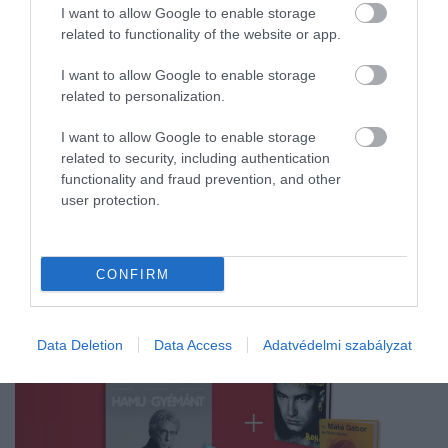
I want to allow Google to enable storage
„finomhangolása" azonban a legtöbbször halva
related to functionality of the website or app.
született univerzumot eredményezne.
I want to allow Google to enable storage
Először a kopernikuszi felismerés következett be,
related to personalization.
miszerint nem a Föld a Naprendszer középpontja.
Aztán rájöttünk, hogy galaxisunkban több milliárd
I want to allow Google to enable storage
bolygórendszer van, és hogy megfigyelhető
related to security, including authentication
világegyetemünkben több milliárd galaxis van.
functionality and fraud prevention, and other
user protection.
Lehetséges tehát, hogy a mi megfigyelhető
tartományunk egy sokkal nagyobb és valószínűleg
sokszínűbb együttesnek egy parányi része?
CONFIRM
Forrás:
Science Alert
Data Deletion
Data Access
Adatvédelmi szabályzat