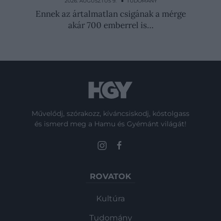
hozni egy szovjet tudós
2026. AUGUSZTUS 9. ● TUDOMÁNY
Ennek az ártalmatlan csigának a mérge
akár 700 emberrel is…
Művelődj, szórakozz, kíváncsiskodj, kóstolgass
és ismerd meg a Hamu és Gyémánt világát!
ROVATOK
Kultúra
Tudomány