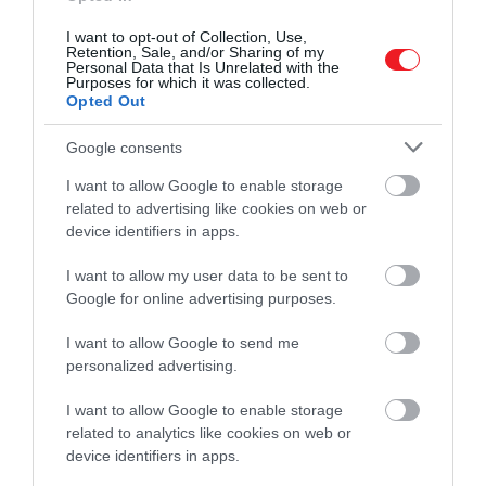
A húrelmélet azt feltételezi, hogy az univerzumban
I want to opt-out of Collection, Use,
minden apró, rezgő húrokból áll. Feltételezi azt is,
Retention, Sale, and/or Sharing of my
Personal Data that Is Unrelated with the
hogy az általunk tapasztaltnál több dimenzió
Purposes for which it was collected.
létezik. Ezek az extra dimenziók olyan sűrűn vannak
Opted Out
egymás mellé tömörítve, hogy nem vesszük észre
mindet. Az egyes tömörítési módok különböző
Google consents
mikrofizikai világegyetemeket hozhatnak létre.
I want to allow Google to enable storage
related to advertising like cookies on web or
Ha a fizikai valóság valóban ilyen, akkor van
device identifiers in apps.
motivációnk arra, hogy további − más gravitációval,
más fizikával rendelkező −, univerzumokat
I want to allow my user data to be sent to
kutassunk, és megvizsgáljuk, milyen paraméterek
Google for online advertising purposes.
tennék lehetővé a komplexitás kialakulását, és
I want to allow Google to send me
melyek vezetnének steril kozmoszokhoz.
personalized advertising.
Ez a kutatás jelenleg is folyik, és a legújabb
I want to allow Google to enable storage
eredmények szerint olyan univerzumokat is el lehet
related to analytics like cookies on web or
képzelni, amelyek még a miénknél is jobban
device identifiers in apps.
kedveznek az életnek. A fizikai állandók